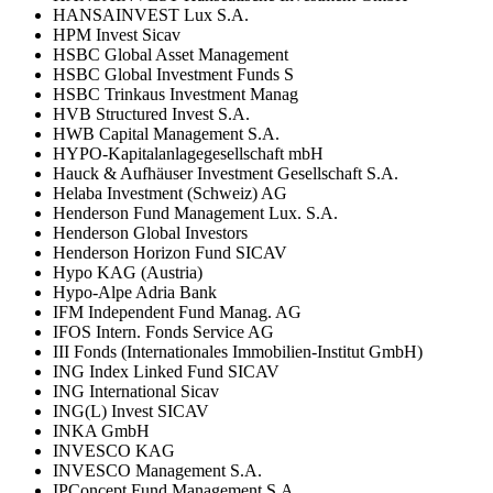
HANSAINVEST Lux S.A.
HPM Invest Sicav
HSBC Global Asset Management
HSBC Global Investment Funds S
HSBC Trinkaus Investment Manag
HVB Structured Invest S.A.
HWB Capital Management S.A.
HYPO-Kapitalanlagegesellschaft mbH
Hauck & Aufhäuser Investment Gesellschaft S.A.
Helaba Investment (Schweiz) AG
Henderson Fund Management Lux. S.A.
Henderson Global Investors
Henderson Horizon Fund SICAV
Hypo KAG (Austria)
Hypo-Alpe Adria Bank
IFM Independent Fund Manag. AG
IFOS Intern. Fonds Service AG
III Fonds (Internationales Immobilien-Institut GmbH)
ING Index Linked Fund SICAV
ING International Sicav
ING(L) Invest SICAV
INKA GmbH
INVESCO KAG
INVESCO Management S.A.
IPConcept Fund Management S.A.