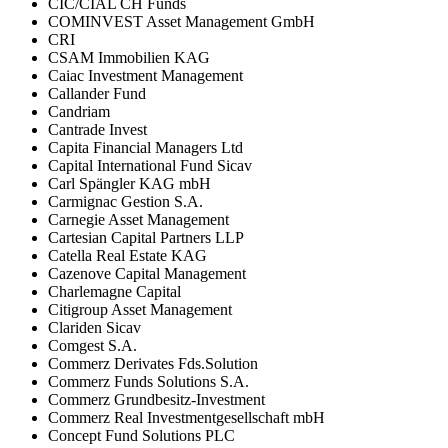
CIC/CIAL CH Funds
COMINVEST Asset Management GmbH
CRI
CSAM Immobilien KAG
Caiac Investment Management
Callander Fund
Candriam
Cantrade Invest
Capita Financial Managers Ltd
Capital International Fund Sicav
Carl Spängler KAG mbH
Carmignac Gestion S.A.
Carnegie Asset Management
Cartesian Capital Partners LLP
Catella Real Estate KAG
Cazenove Capital Management
Charlemagne Capital
Citigroup Asset Management
Clariden Sicav
Comgest S.A.
Commerz Derivates Fds.Solution
Commerz Funds Solutions S.A.
Commerz Grundbesitz-Investment
Commerz Real Investmentgesellschaft mbH
Concept Fund Solutions PLC