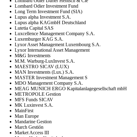
Lombard Odier Darier Hentsch & Cie
Lombard Odier Investment Fund
Long Term Investment Fund (SIA)
Lupus alpha Investment S.A.
Lupus alpha KAGmbH Deutschland
Lutetia Capital SAS
Luxcellence Management Company S.A.
Luxemburger KAG S.A.
Lyxor Asset Management Luxembourg S.A.
Lyxor International Asset Management
M&G Investments
M.M. Warburg-LuxInvest S.A.
MAESTRO SICAV (LUX)
MAN Investments (Lux.) S.A.
MASTER Investment Management S
MDO Management Company S.A.
MEAG MUNICH ERGO Kapitalanlagegesellschaft mbH
METROPOLE Gestion
MFS Funds SICAV
MK Luxinvest S.A.
MainFirst
Man Europe
Mandarine Gestion
March Gestión
Market Access III