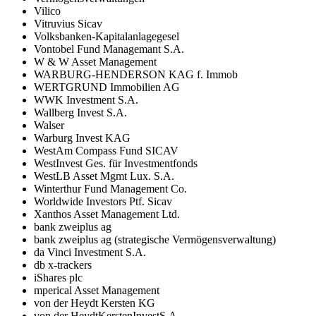
Vilico
Vitruvius Sicav
Volksbanken-Kapitalanlagegesel
Vontobel Fund Managemant S.A.
W & W Asset Management
WARBURG-HENDERSON KAG f. Immob
WERTGRUND Immobilien AG
WWK Investment S.A.
Wallberg Invest S.A.
Walser
Warburg Invest KAG
WestAm Compass Fund SICAV
WestInvest Ges. für Investmentfonds
WestLB Asset Mgmt Lux. S.A.
Winterthur Fund Management Co.
Worldwide Investors Ptf. Sicav
Xanthos Asset Management Ltd.
bank zweiplus ag
bank zweiplus ag (strategische Vermögensverwaltung)
da Vinci Investment S.A.
db x-trackers
iShares plc
mperical Asset Management
von der Heydt Kersten KG
von der HeydtKerstenInvestS.A.