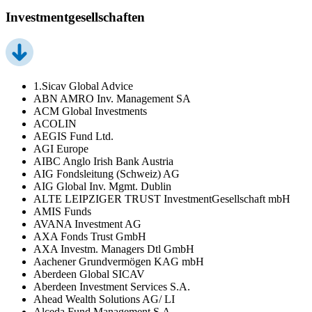
Investmentgesellschaften
1.Sicav Global Advice
ABN AMRO Inv. Management SA
ACM Global Investments
ACOLIN
AEGIS Fund Ltd.
AGI Europe
AIBC Anglo Irish Bank Austria
AIG Fondsleitung (Schweiz) AG
AIG Global Inv. Mgmt. Dublin
ALTE LEIPZIGER TRUST InvestmentGesellschaft mbH
AMIS Funds
AVANA Investment AG
AXA Fonds Trust GmbH
AXA Investm. Managers Dtl GmbH
Aachener Grundvermögen KAG mbH
Aberdeen Global SICAV
Aberdeen Investment Services S.A.
Ahead Wealth Solutions AG/ LI
Alceda Fund Management S.A.