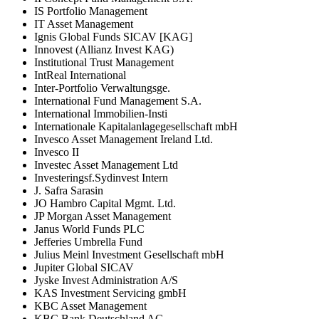
IS Portfolio Management
IT Asset Management
Ignis Global Funds SICAV [KAG]
Innovest (Allianz Invest KAG)
Institutional Trust Management
IntReal International
Inter-Portfolio Verwaltungsge.
International Fund Management S.A.
International Immobilien-Insti
Internationale Kapitalanlagegesellschaft mbH
Invesco Asset Management Ireland Ltd.
Invesco II
Investec Asset Management Ltd
Investeringsf.Sydinvest Intern
J. Safra Sarasin
JO Hambro Capital Mgmt. Ltd.
JP Morgan Asset Management
Janus World Funds PLC
Jefferies Umbrella Fund
Julius Meinl Investment Gesellschaft mbH
Jupiter Global SICAV
Jyske Invest Administration A/S
KAS Investment Servicing gmbH
KBC Asset Management
KBC Bank Deutschland AG