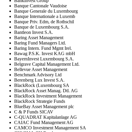
BankInvest Group
Banque Cantonale Vaudoise
Banque Generale du Luxembourg
Banque Internationale a Luxemb
Banque Priv. Edm, de Rothschil
Banque de Luxembourg S.A.
Bantleon Invest S.A.
Baring Asset Management
Baring Fund Managers Ltd.
Baring Intern. Fund Mgmt Irel.
Bawag P.S.K. Invest KAG mbH
BayernInvest Luxembourg S.A.
Belgrave Capital Management Ltd.
Bellevue Asset Management
Benchmark Advisory Ltd
Berenberg Lux Invest S.A.
BlackRock (Luxembourg SA
BlackRock Asset Manag. Dtl. AG
BlackRock Investment Management
BlackRock Strategie Funds
BlueBay Asset Management plc
C & P Funds SICAV
C-QUADRAT Kapitalanlage AG
CAIAC Fund Management AG
CAMCO Investment Management SA