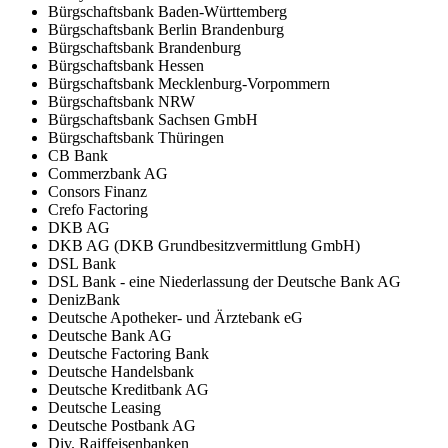
Bürgschaftsbank Baden-Württemberg
Bürgschaftsbank Berlin Brandenburg
Bürgschaftsbank Brandenburg
Bürgschaftsbank Hessen
Bürgschaftsbank Mecklenburg-Vorpommern
Bürgschaftsbank NRW
Bürgschaftsbank Sachsen GmbH
Bürgschaftsbank Thüringen
CB Bank
Commerzbank AG
Consors Finanz
Crefo Factoring
DKB AG
DKB AG (DKB Grundbesitzvermittlung GmbH)
DSL Bank
DSL Bank - eine Niederlassung der Deutsche Bank AG
DenizBank
Deutsche Apotheker- und Ärztebank eG
Deutsche Bank AG
Deutsche Factoring Bank
Deutsche Handelsbank
Deutsche Kreditbank AG
Deutsche Leasing
Deutsche Postbank AG
Div. Raiffeisenbanken