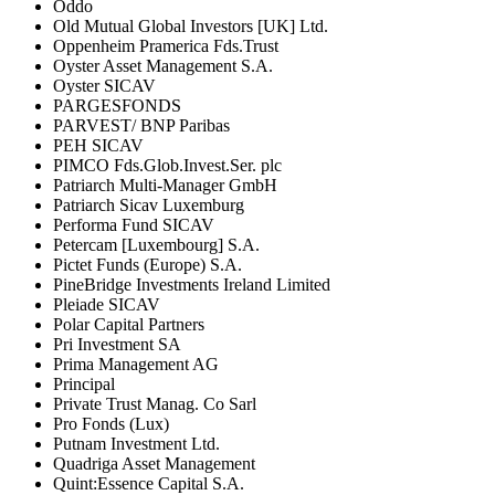
Oddo
Old Mutual Global Investors [UK] Ltd.
Oppenheim Pramerica Fds.Trust
Oyster Asset Management S.A.
Oyster SICAV
PARGESFONDS
PARVEST/ BNP Paribas
PEH SICAV
PIMCO Fds.Glob.Invest.Ser. plc
Patriarch Multi-Manager GmbH
Patriarch Sicav Luxemburg
Performa Fund SICAV
Petercam [Luxembourg] S.A.
Pictet Funds (Europe) S.A.
PineBridge Investments Ireland Limited
Pleiade SICAV
Polar Capital Partners
Pri Investment SA
Prima Management AG
Principal
Private Trust Manag. Co Sarl
Pro Fonds (Lux)
Putnam Investment Ltd.
Quadriga Asset Management
Quint:Essence Capital S.A.