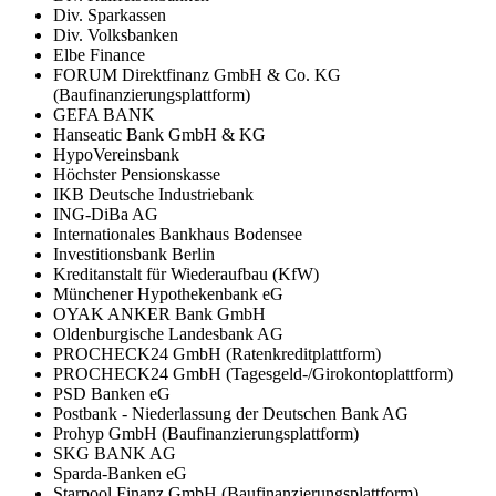
Div. Sparkassen
Div. Volksbanken
Elbe Finance
FORUM Direktfinanz GmbH & Co. KG
(Baufinanzierungsplattform)
GEFA BANK
Hanseatic Bank GmbH & KG
HypoVereinsbank
Höchster Pensionskasse
IKB Deutsche Industriebank
ING-DiBa AG
Internationales Bankhaus Bodensee
Investitionsbank Berlin
Kreditanstalt für Wiederaufbau (KfW)
Münchener Hypothekenbank eG
OYAK ANKER Bank GmbH
Oldenburgische Landesbank AG
PROCHECK24 GmbH (Ratenkreditplattform)
PROCHECK24 GmbH (Tagesgeld-/Girokontoplattform)
PSD Banken eG
Postbank - Niederlassung der Deutschen Bank AG
Prohyp GmbH (Baufinanzierungsplattform)
SKG BANK AG
Sparda-Banken eG
Starpool Finanz GmbH (Baufinanzierungsplattform)