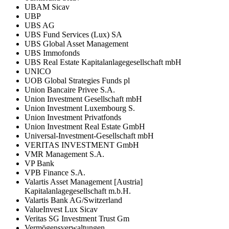
UBAM Sicav
UBP
UBS AG
UBS Fund Services (Lux) SA
UBS Global Asset Management
UBS Immofonds
UBS Real Estate Kapitalanlagegesellschaft mbH
UNICO
UOB Global Strategies Funds pl
Union Bancaire Privee S.A.
Union Investment Gesellschaft mbH
Union Investment Luxembourg S.
Union Investment Privatfonds
Union Investment Real Estate GmbH
Universal-Investment-Gesellschaft mbH
VERITAS INVESTMENT GmbH
VMR Management S.A.
VP Bank
VPB Finance S.A.
Valartis Asset Management [Austria]
Kapitalanlagegesellschaft m.b.H.
Valartis Bank AG/Switzerland
ValueInvest Lux Sicav
Veritas SG Investment Trust Gm
Vermögensverwaltungen