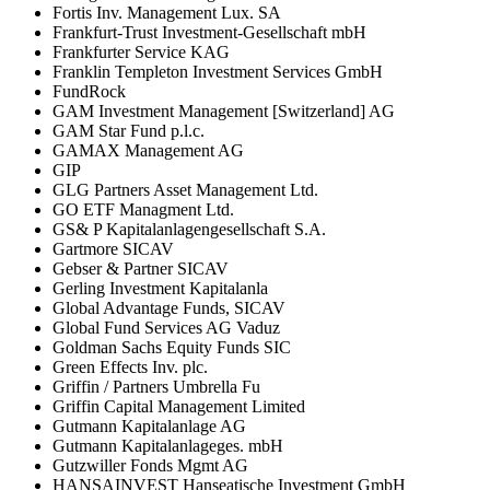
Fortis Inv. Management Lux. SA
Frankfurt-Trust Investment-Gesellschaft mbH
Frankfurter Service KAG
Franklin Templeton Investment Services GmbH
FundRock
GAM Investment Management [Switzerland] AG
GAM Star Fund p.l.c.
GAMAX Management AG
GIP
GLG Partners Asset Management Ltd.
GO ETF Managment Ltd.
GS& P Kapitalanlagengesellschaft S.A.
Gartmore SICAV
Gebser & Partner SICAV
Gerling Investment Kapitalanla
Global Advantage Funds, SICAV
Global Fund Services AG Vaduz
Goldman Sachs Equity Funds SIC
Green Effects Inv. plc.
Griffin / Partners Umbrella Fu
Griffin Capital Management Limited
Gutmann Kapitalanlage AG
Gutmann Kapitalanlageges. mbH
Gutzwiller Fonds Mgmt AG
HANSAINVEST Hanseatische Investment GmbH