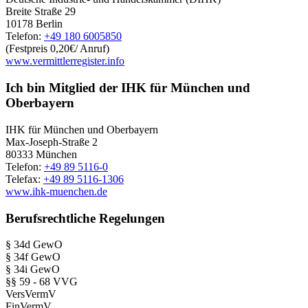
Breite Straße 29
10178 Berlin
Telefon:
+49 180 6005850
(Festpreis 0,20€/ Anruf)
www.vermittlerregister.info
Ich bin Mitglied der IHK für München und
Oberbayern
IHK für München und Oberbayern
Max-Joseph-Straße 2
80333 München
Telefon:
+49 89 5116-0
Telefax:
+49 89 5116-1306
www.ihk-muenchen.de
Berufsrechtliche Regelungen
§ 34d GewO
§ 34f GewO
§ 34i GewO
§§ 59 - 68 VVG
VersVermV
FinVermV