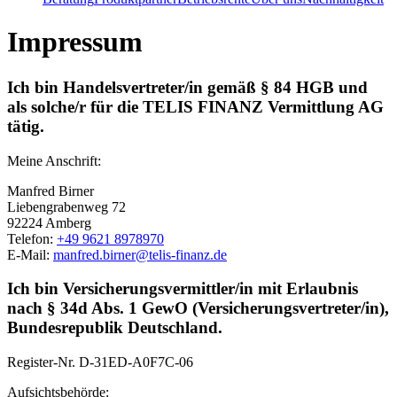
Impressum
Ich bin Handelsvertreter/in gemäß § 84 HGB und
als solche/r für die TELIS FINANZ Vermittlung AG
tätig.
Meine Anschrift:
Manfred Birner
Liebengrabenweg 72
92224 Amberg
Telefon:
+49 9621 8978970
E-Mail:
manfred.birner@telis-finanz.de
Ich bin Versicherungsvermittler/in mit Erlaubnis
nach § 34d Abs. 1 GewO (Versicherungsvertreter/in),
Bundesrepublik Deutschland.
Register-Nr.
D-31ED-A0F7C-06
Aufsichtsbehörde: