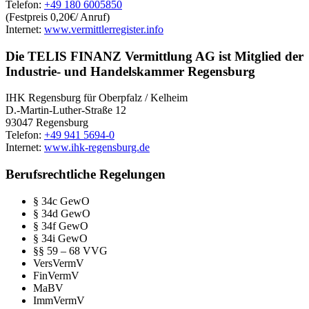
Telefon:
+49 180 6005850
(Festpreis 0,20€/ Anruf)
Internet:
www.vermittlerregister.info
Die TELIS FINANZ Vermittlung AG ist Mitglied der
Industrie- und Handelskammer Regensburg
IHK Regensburg für Oberpfalz / Kelheim
D.-Martin-Luther-Straße 12
93047 Regensburg
Telefon:
+49 941 5694-0
Internet:
www.ihk-regensburg.de
Berufsrechtliche Regelungen
§ 34c GewO
§ 34d GewO
§ 34f GewO
§ 34i GewO
§§ 59 – 68 VVG
VersVermV
FinVermV
MaBV
ImmVermV