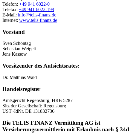
Telefon:
+49 941 6022-0
Telefax:
+49 941 6022-199
E-Mail:
info@telis-finanz.de
Internet:
www.telis-finanz.de
Vorstand
Sven Schöntag
Sebastian Weigelt
Jens Kassow
Vorsitzender des Aufsichtsrates:
Dr. Matthias Wald
Handelsregister
Amtsgericht Regensburg, HRB 5287
Sitz der Gesellschaft: Regensburg
UST.-IdNr. DE 131832736
Die TELIS FINANZ Vermittlung AG ist
Versicherungsvermittlerin mit Erlaubnis nach § 34d