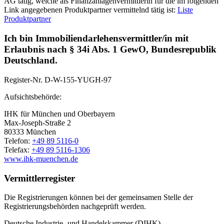
AG tätig, welche als Finanzanlagenvermittlerin für die im folgenden
Link angegebenen Produktpartner vermittelnd tätig ist:
Liste
Produktpartner
Ich bin Immobiliendarlehensvermittler/in mit
Erlaubnis nach § 34i Abs. 1 GewO, Bundesrepublik
Deutschland.
Register-Nr.
D-W-155-YUGH-97
Aufsichtsbehörde:
IHK für München und Oberbayern
Max-Joseph-Straße 2
80333 München
Telefon:
+49 89 5116-0
Telefax:
+49 89 5116-1306
www.ihk-muenchen.de
Vermittlerregister
Die Registrierungen können bei der gemeinsamen Stelle der
Registrierungsbehörden nachgeprüft werden.
Deutsche Industrie- und Handelskammer (DIHK)