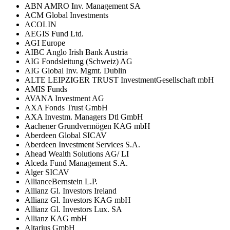
ABN AMRO Inv. Management SA
ACM Global Investments
ACOLIN
AEGIS Fund Ltd.
AGI Europe
AIBC Anglo Irish Bank Austria
AIG Fondsleitung (Schweiz) AG
AIG Global Inv. Mgmt. Dublin
ALTE LEIPZIGER TRUST InvestmentGesellschaft mbH
AMIS Funds
AVANA Investment AG
AXA Fonds Trust GmbH
AXA Investm. Managers Dtl GmbH
Aachener Grundvermögen KAG mbH
Aberdeen Global SICAV
Aberdeen Investment Services S.A.
Ahead Wealth Solutions AG/ LI
Alceda Fund Management S.A.
Alger SICAV
AllianceBernstein L.P.
Allianz Gl. Investors Ireland
Allianz Gl. Investors KAG mbH
Allianz Gl. Investors Lux. SA
Allianz KAG mbH
Altarius GmbH