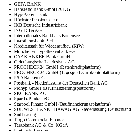
GEFA BANK
Hanseatic Bank GmbH & KG
HypoVereinsbank
Höchster Pensionskasse
IKB Deutsche Industriebank
ING-DiBa AG
Internationales Bankhaus Bodensee
Investitionsbank Berlin
Kreditanstalt für Wiederaufbau (KfW)
Münchener Hypothekenbank eG
OYAK ANKER Bank GmbH
Oldenburgische Landesbank AG
PROCHECK24 GmbH (Ratenkreditplattform)
PROCHECK24 GmbH (Tagesgeld-/Girokontoplattform)
PSD Banken eG
Postbank - Niederlassung der Deutschen Bank AG
Prohyp GmbH (Baufinanzierungsplattform)
SKG BANK AG
Sparda-Banken eG
Starpool Finanz GmbH (Baufinanzierungsplattform)
SÜDWESTBANK - BAWAG AG Niederlassung Deutschland
SüdLeasing
Targo Commercial Finance
Targobank AG & Co. KGaA
UniCredit Leasing