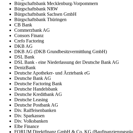
Bürgschaftsbank Mecklenburg-Vorpommern
Bürgschaftsbank NRW
Bürgschaftsbank Sachsen GmbH
Bürgschaftsbank Thüringen
CB Bank
Commerzbank AG
Consors Finanz
Crefo Factoring
DKB AG
DKB AG (DKB Grundbesitzvermittlung GmbH)
DSL Bank
DSL Bank - eine Niederlassung der Deutsche Bank AG
DenizBank
Deutsche Apotheker- und Ärztebank eG
Deutsche Bank AG
Deutsche Factoring Bank
Deutsche Handelsbank
Deutsche Kreditbank AG
Deutsche Leasing
Deutsche Postbank AG
Div. Raiffeisenbanken
Div. Sparkassen
Div. Volksbanken
Elbe Finance
FORUM Direktfinanz GmbH & Co. KG (Baufinanzierungsplat