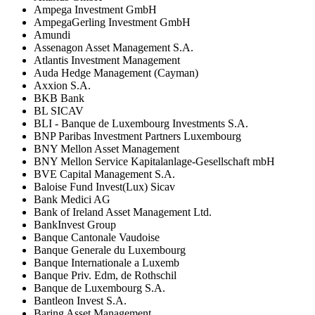
Ampega Investment GmbH
AmpegaGerling Investment GmbH
Amundi
Assenagon Asset Management S.A.
Atlantis Investment Management
Auda Hedge Management (Cayman)
Axxion S.A.
BKB Bank
BL SICAV
BLI - Banque de Luxembourg Investments S.A.
BNP Paribas Investment Partners Luxembourg
BNY Mellon Asset Management
BNY Mellon Service Kapitalanlage-Gesellschaft mbH
BVE Capital Management S.A.
Baloise Fund Invest(Lux) Sicav
Bank Medici AG
Bank of Ireland Asset Management Ltd.
BankInvest Group
Banque Cantonale Vaudoise
Banque Generale du Luxembourg
Banque Internationale a Luxemb
Banque Priv. Edm, de Rothschil
Banque de Luxembourg S.A.
Bantleon Invest S.A.
Baring Asset Management