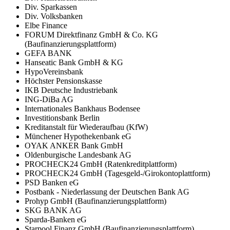
Div. Sparkassen
Div. Volksbanken
Elbe Finance
FORUM Direktfinanz GmbH & Co. KG
(Baufinanzierungsplattform)
GEFA BANK
Hanseatic Bank GmbH & KG
HypoVereinsbank
Höchster Pensionskasse
IKB Deutsche Industriebank
ING-DiBa AG
Internationales Bankhaus Bodensee
Investitionsbank Berlin
Kreditanstalt für Wiederaufbau (KfW)
Münchener Hypothekenbank eG
OYAK ANKER Bank GmbH
Oldenburgische Landesbank AG
PROCHECK24 GmbH (Ratenkreditplattform)
PROCHECK24 GmbH (Tagesgeld-/Girokontoplattform)
PSD Banken eG
Postbank - Niederlassung der Deutschen Bank AG
Prohyp GmbH (Baufinanzierungsplattform)
SKG BANK AG
Sparda-Banken eG
Starpool Finanz GmbH (Baufinanzierungsplattform)