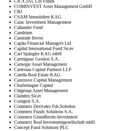
CIC/CIAL CH Funds
COMINVEST Asset Management GmbH
CRI
CSAM Immobilien KAG
Caiac Investment Management
Callander Fund
Candriam
Cantrade Invest
Capita Financial Managers Ltd
Capital International Fund Sicav
Carl Spängler KAG mbH
Carmignac Gestion S.A.
Carnegie Asset Management
Cartesian Capital Partners LLP
Catella Real Estate KAG
Cazenove Capital Management
Charlemagne Capital
Citigroup Asset Management
Clariden Sicav
Comgest S.A.
Commerz Derivates Fds.Solution
Commerz Funds Solutions S.A.
Commerz Grundbesitz-Investment
Commerz Real Investmentgesellschaft mbH
Concept Fund Solutions PLC