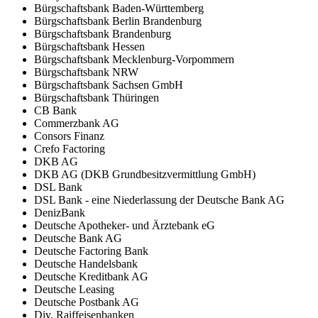
Bürgschaftsbank Baden-Württemberg
Bürgschaftsbank Berlin Brandenburg
Bürgschaftsbank Brandenburg
Bürgschaftsbank Hessen
Bürgschaftsbank Mecklenburg-Vorpommern
Bürgschaftsbank NRW
Bürgschaftsbank Sachsen GmbH
Bürgschaftsbank Thüringen
CB Bank
Commerzbank AG
Consors Finanz
Crefo Factoring
DKB AG
DKB AG (DKB Grundbesitzvermittlung GmbH)
DSL Bank
DSL Bank - eine Niederlassung der Deutsche Bank AG
DenizBank
Deutsche Apotheker- und Ärztebank eG
Deutsche Bank AG
Deutsche Factoring Bank
Deutsche Handelsbank
Deutsche Kreditbank AG
Deutsche Leasing
Deutsche Postbank AG
Div. Raiffeisenbanken