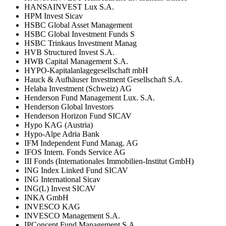
HANSAINVEST Lux S.A.
HPM Invest Sicav
HSBC Global Asset Management
HSBC Global Investment Funds S
HSBC Trinkaus Investment Manag
HVB Structured Invest S.A.
HWB Capital Management S.A.
HYPO-Kapitalanlagegesellschaft mbH
Hauck & Aufhäuser Investment Gesellschaft S.A.
Helaba Investment (Schweiz) AG
Henderson Fund Management Lux. S.A.
Henderson Global Investors
Henderson Horizon Fund SICAV
Hypo KAG (Austria)
Hypo-Alpe Adria Bank
IFM Independent Fund Manag. AG
IFOS Intern. Fonds Service AG
III Fonds (Internationales Immobilien-Institut GmbH)
ING Index Linked Fund SICAV
ING International Sicav
ING(L) Invest SICAV
INKA GmbH
INVESCO KAG
INVESCO Management S.A.
IPConcept Fund Management S.A.