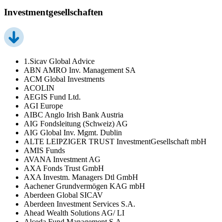
Investmentgesellschaften
1.Sicav Global Advice
ABN AMRO Inv. Management SA
ACM Global Investments
ACOLIN
AEGIS Fund Ltd.
AGI Europe
AIBC Anglo Irish Bank Austria
AIG Fondsleitung (Schweiz) AG
AIG Global Inv. Mgmt. Dublin
ALTE LEIPZIGER TRUST InvestmentGesellschaft mbH
AMIS Funds
AVANA Investment AG
AXA Fonds Trust GmbH
AXA Investm. Managers Dtl GmbH
Aachener Grundvermögen KAG mbH
Aberdeen Global SICAV
Aberdeen Investment Services S.A.
Ahead Wealth Solutions AG/ LI
Alceda Fund Management S.A.