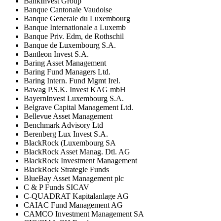
BankInvest Group
Banque Cantonale Vaudoise
Banque Generale du Luxembourg
Banque Internationale a Luxemb
Banque Priv. Edm, de Rothschil
Banque de Luxembourg S.A.
Bantleon Invest S.A.
Baring Asset Management
Baring Fund Managers Ltd.
Baring Intern. Fund Mgmt Irel.
Bawag P.S.K. Invest KAG mbH
BayernInvest Luxembourg S.A.
Belgrave Capital Management Ltd.
Bellevue Asset Management
Benchmark Advisory Ltd
Berenberg Lux Invest S.A.
BlackRock (Luxembourg SA
BlackRock Asset Manag. Dtl. AG
BlackRock Investment Management
BlackRock Strategie Funds
BlueBay Asset Management plc
C & P Funds SICAV
C-QUADRAT Kapitalanlage AG
CAIAC Fund Management AG
CAMCO Investment Management SA