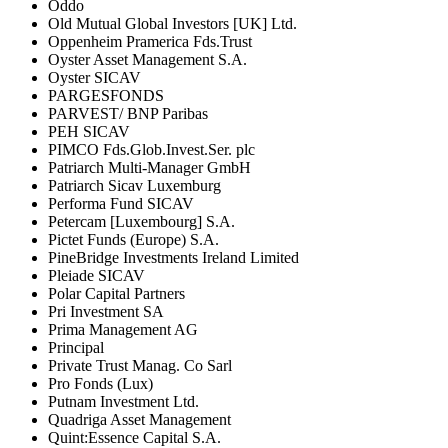
Oddo
Old Mutual Global Investors [UK] Ltd.
Oppenheim Pramerica Fds.Trust
Oyster Asset Management S.A.
Oyster SICAV
PARGESFONDS
PARVEST/ BNP Paribas
PEH SICAV
PIMCO Fds.Glob.Invest.Ser. plc
Patriarch Multi-Manager GmbH
Patriarch Sicav Luxemburg
Performa Fund SICAV
Petercam [Luxembourg] S.A.
Pictet Funds (Europe) S.A.
PineBridge Investments Ireland Limited
Pleiade SICAV
Polar Capital Partners
Pri Investment SA
Prima Management AG
Principal
Private Trust Manag. Co Sarl
Pro Fonds (Lux)
Putnam Investment Ltd.
Quadriga Asset Management
Quint:Essence Capital S.A.