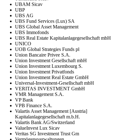
UBAM Sicav
UBP
UBS AG
UBS Fund Services (Lux) SA
UBS Global Asset Management
UBS Immofonds
UBS Real Estate Kapitalanlagegesellschaft mbH
UNICO
UOB Global Strategies Funds pl
Union Bancaire Privee S.A.
Union Investment Gesellschaft mbH
Union Investment Luxembourg S.
Union Investment Privatfonds
Union Investment Real Estate GmbH
Universal-Investment-Gesellschaft mbH
VERITAS INVESTMENT GmbH
VMR Management S.A.
VP Bank
VPB Finance S.A.
Valartis Asset Management [Austria]
Kapitalanlagegesellschaft m.b.H.
Valartis Bank AG/Switzerland
ValueInvest Lux Sicav
Veritas SG Investment Trust Gm
Vermögensverwaltungen