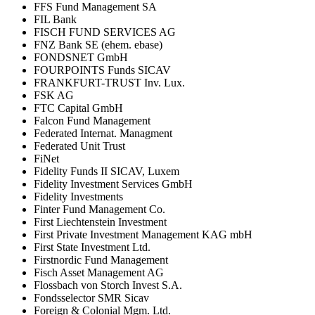
FFS Fund Management SA
FIL Bank
FISCH FUND SERVICES AG
FNZ Bank SE (ehem. ebase)
FONDSNET GmbH
FOURPOINTS Funds SICAV
FRANKFURT-TRUST Inv. Lux.
FSK AG
FTC Capital GmbH
Falcon Fund Management
Federated Internat. Managment
Federated Unit Trust
FiNet
Fidelity Funds II SICAV, Luxem
Fidelity Investment Services GmbH
Fidelity Investments
Finter Fund Management Co.
First Liechtenstein Investment
First Private Investment Management KAG mbH
First State Investment Ltd.
Firstnordic Fund Management
Fisch Asset Management AG
Flossbach von Storch Invest S.A.
Fondsselector SMR Sicav
Foreign & Colonial Mgm. Ltd.