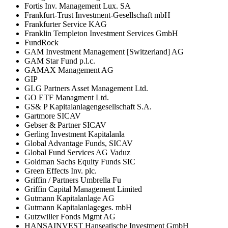
Fortis Inv. Management Lux. SA
Frankfurt-Trust Investment-Gesellschaft mbH
Frankfurter Service KAG
Franklin Templeton Investment Services GmbH
FundRock
GAM Investment Management [Switzerland] AG
GAM Star Fund p.l.c.
GAMAX Management AG
GIP
GLG Partners Asset Management Ltd.
GO ETF Managment Ltd.
GS& P Kapitalanlagengesellschaft S.A.
Gartmore SICAV
Gebser & Partner SICAV
Gerling Investment Kapitalanla
Global Advantage Funds, SICAV
Global Fund Services AG Vaduz
Goldman Sachs Equity Funds SIC
Green Effects Inv. plc.
Griffin / Partners Umbrella Fu
Griffin Capital Management Limited
Gutmann Kapitalanlage AG
Gutmann Kapitalanlageges. mbH
Gutzwiller Fonds Mgmt AG
HANSAINVEST Hanseatische Investment GmbH