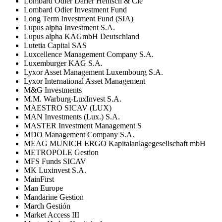
Lombard Odier Darier Hentsch & Cie
Lombard Odier Investment Fund
Long Term Investment Fund (SIA)
Lupus alpha Investment S.A.
Lupus alpha KAGmbH Deutschland
Lutetia Capital SAS
Luxcellence Management Company S.A.
Luxemburger KAG S.A.
Lyxor Asset Management Luxembourg S.A.
Lyxor International Asset Management
M&G Investments
M.M. Warburg-LuxInvest S.A.
MAESTRO SICAV (LUX)
MAN Investments (Lux.) S.A.
MASTER Investment Management S
MDO Management Company S.A.
MEAG MUNICH ERGO Kapitalanlagegesellschaft mbH
METROPOLE Gestion
MFS Funds SICAV
MK Luxinvest S.A.
MainFirst
Man Europe
Mandarine Gestion
March Gestión
Market Access III