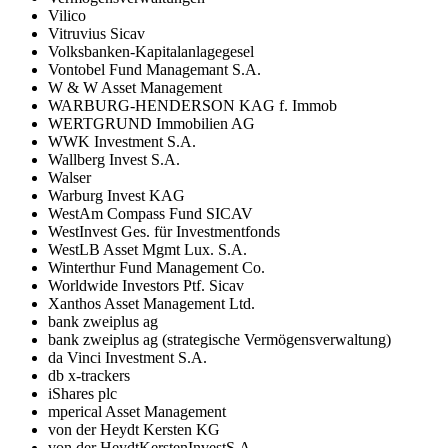
Vilico
Vitruvius Sicav
Volksbanken-Kapitalanlagegesel
Vontobel Fund Managemant S.A.
W & W Asset Management
WARBURG-HENDERSON KAG f. Immob
WERTGRUND Immobilien AG
WWK Investment S.A.
Wallberg Invest S.A.
Walser
Warburg Invest KAG
WestAm Compass Fund SICAV
WestInvest Ges. für Investmentfonds
WestLB Asset Mgmt Lux. S.A.
Winterthur Fund Management Co.
Worldwide Investors Ptf. Sicav
Xanthos Asset Management Ltd.
bank zweiplus ag
bank zweiplus ag (strategische Vermögensverwaltung)
da Vinci Investment S.A.
db x-trackers
iShares plc
mperical Asset Management
von der Heydt Kersten KG
von der HeydtKerstenInvestS.A.