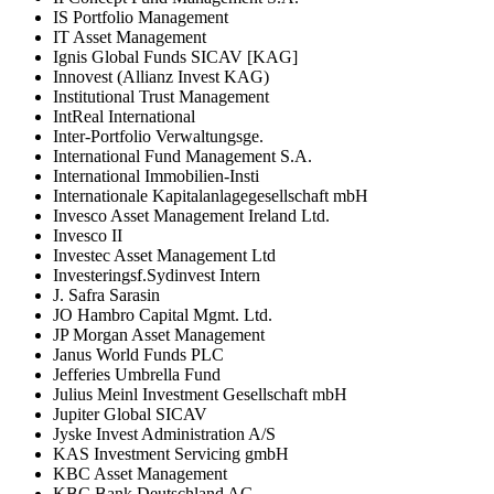
IS Portfolio Management
IT Asset Management
Ignis Global Funds SICAV [KAG]
Innovest (Allianz Invest KAG)
Institutional Trust Management
IntReal International
Inter-Portfolio Verwaltungsge.
International Fund Management S.A.
International Immobilien-Insti
Internationale Kapitalanlagegesellschaft mbH
Invesco Asset Management Ireland Ltd.
Invesco II
Investec Asset Management Ltd
Investeringsf.Sydinvest Intern
J. Safra Sarasin
JO Hambro Capital Mgmt. Ltd.
JP Morgan Asset Management
Janus World Funds PLC
Jefferies Umbrella Fund
Julius Meinl Investment Gesellschaft mbH
Jupiter Global SICAV
Jyske Invest Administration A/S
KAS Investment Servicing gmbH
KBC Asset Management
KBC Bank Deutschland AG