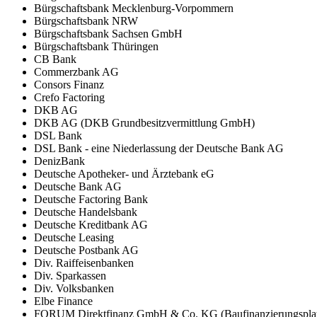
Bürgschaftsbank Mecklenburg-Vorpommern
Bürgschaftsbank NRW
Bürgschaftsbank Sachsen GmbH
Bürgschaftsbank Thüringen
CB Bank
Commerzbank AG
Consors Finanz
Crefo Factoring
DKB AG
DKB AG (DKB Grundbesitzvermittlung GmbH)
DSL Bank
DSL Bank - eine Niederlassung der Deutsche Bank AG
DenizBank
Deutsche Apotheker- und Ärztebank eG
Deutsche Bank AG
Deutsche Factoring Bank
Deutsche Handelsbank
Deutsche Kreditbank AG
Deutsche Leasing
Deutsche Postbank AG
Div. Raiffeisenbanken
Div. Sparkassen
Div. Volksbanken
Elbe Finance
FORUM Direktfinanz GmbH & Co. KG (Baufinanzierungsplat