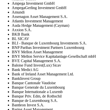
Ampega Investment GmbH
AmpegaGerling Investment GmbH
Amundi
Assenagon Asset Management S.A.
Atlantis Investment Management
Auda Hedge Management (Cayman)
Axxion S.A.
BKB Bank
BL SICAV
BLI - Banque de Luxembourg Investments S.A.
BNP Paribas Investment Partners Luxembourg
BNY Mellon Asset Management
BNY Mellon Service Kapitalanlage-Gesellschaft mbH
BVE Capital Management S.A.
Baloise Fund Invest(Lux) Sicav
Bank Medici AG
Bank of Ireland Asset Management Ltd.
BankInvest Group
Banque Cantonale Vaudoise
Banque Generale du Luxembourg
Banque Internationale a Luxemb
Banque Priv. Edm, de Rothschil
Banque de Luxembourg S.A.
Bantleon Invest S.A.
Baring Asset Management