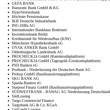
GEFA BANK
Hanseatic Bank GmbH & KG
HypoVereinsbank
Höchster Pensionskasse
IKB Deutsche Industriebank
ING-DiBa AG
Internationales Bankhaus Bodensee
Investitionsbank Berlin
Kreditanstalt für Wiederaufbau (KfW)
Münchener Hypothekenbank eG
OYAK ANKER Bank GmbH
Oldenburgische Landesbank AG
PROCHECK24 GmbH (Ratenkreditplattform)
PROCHECK24 GmbH (Tagesgeld-/Girokontoplattform)
PSD Banken eG
Postbank - Niederlassung der Deutschen Bank AG
Prohyp GmbH (Baufinanzierungsplattform)
SKG BANK AG
Sparda-Banken eG
Starpool Finanz GmbH (Baufinanzierungsplattform)
SÜDWESTBANK - BAWAG AG Niederlassung Deutschland
SüdLeasing
Targo Commercial Finance
Targobank AG & Co. KGaA
UniCredit Leasing