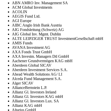
ABN AMRO Inv. Management SA
ACM Global Investments
ACOLIN
AEGIS Fund Ltd.
AGI Europe
AIBC Anglo Irish Bank Austria
AIG Fondsleitung (Schweiz) AG
AIG Global Inv. Mgmt. Dublin
ALTE LEIPZIGER TRUST InvestmentGesellschaft mbH
AMIS Funds
AVANA Investment AG
AXA Fonds Trust GmbH
AXA Investm. Managers Dtl GmbH
Aachener Grundvermögen KAG mbH
Aberdeen Global SICAV
Aberdeen Investment Services S.A.
Ahead Wealth Solutions AG/ LI
Alceda Fund Management S.A.
Alger SICAV
AllianceBernstein L.P.
Allianz Gl. Investors Ireland
Allianz Gl. Investors KAG mbH
Allianz Gl. Investors Lux. SA
Allianz KAG mbH
Altarius GmbH