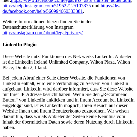
hier:
https://www.facebook.com/legal/EU_data_transfer_addendum
,
https://help.instagram.com/519522125107875
und
https://de-
de.facebook.com/help/566994660333381
.
Weitere Informationen hierzu finden Sie in der
Datenschutzerklärung von Instagram:
https://instagram.com/about/legal/privacy/
LinkedIn Plugin
Diese Website nutzt Funktionen des Netzwerks LinkedIn. Anbieter
ist die LinkedIn Ireland Unlimited Company, Wilton Plaza, Wilton
Place, Dublin 2, Irland.
Bei jedem Abruf einer Seite dieser Website, die Funktionen von
LinkedIn enthält, wird eine Verbindung zu Servern von LinkedIn
aufgebaut. LinkedIn wird darüber informiert, dass Sie diese Website
mit Ihrer IP-Adresse besucht haben. Wenn Sie den „Recommend-
Button“ von LinkedIn anklicken und in Ihrem Account bei LinkedIn
eingeloggt sind, ist es LinkedIn möglich, Ihren Besuch auf dieser
Website Ihnen und Ihrem Benutzerkonto zuzuordnen. Wir weisen
darauf hin, dass wir als Anbieter der Seiten keine Kenntnis vom
Inhalt der übermittelten Daten sowie deren Nutzung durch LinkedIn
haben.