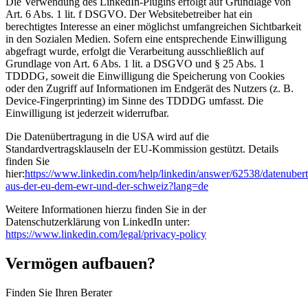
Die Verwendung des LinkedIn-Plugins erfolgt auf Grundlage von
Art. 6 Abs. 1 lit. f DSGVO. Der Websitebetreiber hat ein
berechtigtes Interesse an einer möglichst umfangreichen Sichtbarkeit
in den Sozialen Medien. Sofern eine entsprechende Einwilligung
abgefragt wurde, erfolgt die Verarbeitung ausschließlich auf
Grundlage von Art. 6 Abs. 1 lit. a DSGVO und § 25 Abs. 1
TDDDG, soweit die Einwilligung die Speicherung von Cookies
oder den Zugriff auf Informationen im Endgerät des Nutzers (z. B.
Device-Fingerprinting) im Sinne des TDDDG umfasst. Die
Einwilligung ist jederzeit widerrufbar.
Die Datenübertragung in die USA wird auf die
Standardvertragsklauseln der EU-Kommission gestützt. Details
finden Sie
hier:
https://www.linkedin.com/help/linkedin/answer/62538/datenuber
aus-der-eu-dem-ewr-und-der-schweiz?lang=de
Weitere Informationen hierzu finden Sie in der
Datenschutzerklärung von LinkedIn unter:
https://www.linkedin.com/legal/privacy-policy
Vermögen aufbauen?
Finden Sie Ihren Berater