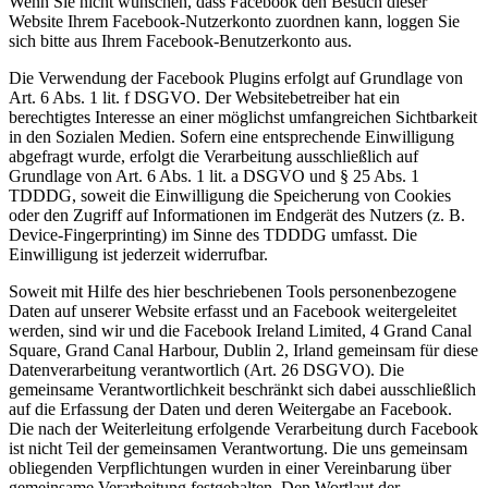
Wenn Sie nicht wünschen, dass Facebook den Besuch dieser
Website Ihrem Facebook-Nutzerkonto zuordnen kann, loggen Sie
sich bitte aus Ihrem Facebook-Benutzerkonto aus.
Die Verwendung der Facebook Plugins erfolgt auf Grundlage von
Art. 6 Abs. 1 lit. f DSGVO. Der Websitebetreiber hat ein
berechtigtes Interesse an einer möglichst umfangreichen Sichtbarkeit
in den Sozialen Medien. Sofern eine entsprechende Einwilligung
abgefragt wurde, erfolgt die Verarbeitung ausschließlich auf
Grundlage von Art. 6 Abs. 1 lit. a DSGVO und § 25 Abs. 1
TDDDG, soweit die Einwilligung die Speicherung von Cookies
oder den Zugriff auf Informationen im Endgerät des Nutzers (z. B.
Device-Fingerprinting) im Sinne des TDDDG umfasst. Die
Einwilligung ist jederzeit widerrufbar.
Soweit mit Hilfe des hier beschriebenen Tools personenbezogene
Daten auf unserer Website erfasst und an Facebook weitergeleitet
werden, sind wir und die Facebook Ireland Limited, 4 Grand Canal
Square, Grand Canal Harbour, Dublin 2, Irland gemeinsam für diese
Datenverarbeitung verantwortlich (Art. 26 DSGVO). Die
gemeinsame Verantwortlichkeit beschränkt sich dabei ausschließlich
auf die Erfassung der Daten und deren Weitergabe an Facebook.
Die nach der Weiterleitung erfolgende Verarbeitung durch Facebook
ist nicht Teil der gemeinsamen Verantwortung. Die uns gemeinsam
obliegenden Verpflichtungen wurden in einer Vereinbarung über
gemeinsame Verarbeitung festgehalten. Den Wortlaut der