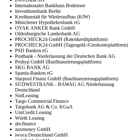
Internationales Bankhaus Bodensee
Investitionsbank Berlin
Kreditanstalt für Wiederaufbau (KfW)
Münchener Hypothekenbank eG
OYAK ANKER Bank GmbH
Oldenburgische Landesbank AG
PROCHECK24 GmbH (Ratenkreditplattform)
PROCHECK24 GmbH (Tagesgeld-/Girokontoplattform)
PSD Banken eG
Postbank - Niederlassung der Deutschen Bank AG
Prohyp GmbH (Baufinanzierungsplattform)
SKG BANK AG
Sparda-Banken eG
Starpool Finanz GmbH (Baufinanzierungsplattform)
SÜDWESTBANK - BAWAG AG Niederlassung
Deutschland
SüdLeasing
Targo Commercial Finance
Targobank AG & Co. KGaA
UniCredit Leasing
Würth Leasing
abcfinance
auxmoney GmbH
iwoca Deutschland GmbH