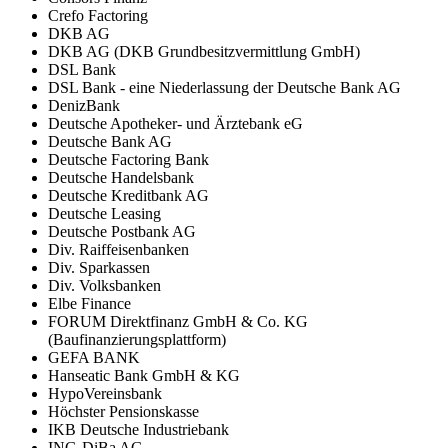
Crefo Factoring
DKB AG
DKB AG (DKB Grundbesitzvermittlung GmbH)
DSL Bank
DSL Bank - eine Niederlassung der Deutsche Bank AG
DenizBank
Deutsche Apotheker- und Ärztebank eG
Deutsche Bank AG
Deutsche Factoring Bank
Deutsche Handelsbank
Deutsche Kreditbank AG
Deutsche Leasing
Deutsche Postbank AG
Div. Raiffeisenbanken
Div. Sparkassen
Div. Volksbanken
Elbe Finance
FORUM Direktfinanz GmbH & Co. KG
(Baufinanzierungsplattform)
GEFA BANK
Hanseatic Bank GmbH & KG
HypoVereinsbank
Höchster Pensionskasse
IKB Deutsche Industriebank
ING-DiBa AG