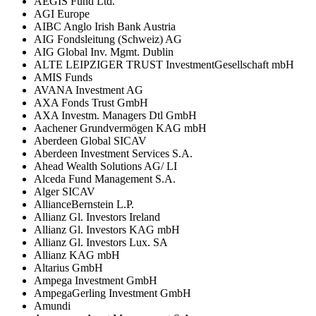
AEGIS Fund Ltd.
AGI Europe
AIBC Anglo Irish Bank Austria
AIG Fondsleitung (Schweiz) AG
AIG Global Inv. Mgmt. Dublin
ALTE LEIPZIGER TRUST InvestmentGesellschaft mbH
AMIS Funds
AVANA Investment AG
AXA Fonds Trust GmbH
AXA Investm. Managers Dtl GmbH
Aachener Grundvermögen KAG mbH
Aberdeen Global SICAV
Aberdeen Investment Services S.A.
Ahead Wealth Solutions AG/ LI
Alceda Fund Management S.A.
Alger SICAV
AllianceBernstein L.P.
Allianz Gl. Investors Ireland
Allianz Gl. Investors KAG mbH
Allianz Gl. Investors Lux. SA
Allianz KAG mbH
Altarius GmbH
Ampega Investment GmbH
AmpegaGerling Investment GmbH
Amundi