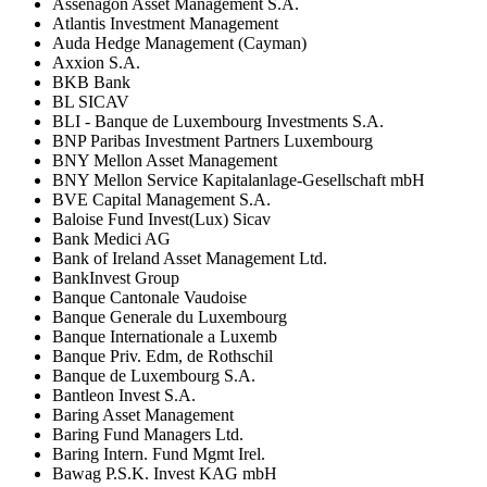
Assenagon Asset Management S.A.
Atlantis Investment Management
Auda Hedge Management (Cayman)
Axxion S.A.
BKB Bank
BL SICAV
BLI - Banque de Luxembourg Investments S.A.
BNP Paribas Investment Partners Luxembourg
BNY Mellon Asset Management
BNY Mellon Service Kapitalanlage-Gesellschaft mbH
BVE Capital Management S.A.
Baloise Fund Invest(Lux) Sicav
Bank Medici AG
Bank of Ireland Asset Management Ltd.
BankInvest Group
Banque Cantonale Vaudoise
Banque Generale du Luxembourg
Banque Internationale a Luxemb
Banque Priv. Edm, de Rothschil
Banque de Luxembourg S.A.
Bantleon Invest S.A.
Baring Asset Management
Baring Fund Managers Ltd.
Baring Intern. Fund Mgmt Irel.
Bawag P.S.K. Invest KAG mbH