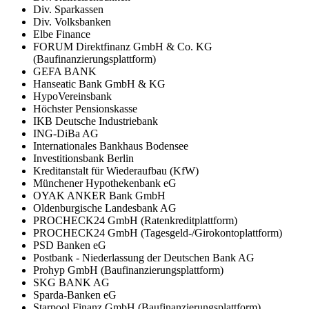
Div. Sparkassen
Div. Volksbanken
Elbe Finance
FORUM Direktfinanz GmbH & Co. KG
(Baufinanzierungsplattform)
GEFA BANK
Hanseatic Bank GmbH & KG
HypoVereinsbank
Höchster Pensionskasse
IKB Deutsche Industriebank
ING-DiBa AG
Internationales Bankhaus Bodensee
Investitionsbank Berlin
Kreditanstalt für Wiederaufbau (KfW)
Münchener Hypothekenbank eG
OYAK ANKER Bank GmbH
Oldenburgische Landesbank AG
PROCHECK24 GmbH (Ratenkreditplattform)
PROCHECK24 GmbH (Tagesgeld-/Girokontoplattform)
PSD Banken eG
Postbank - Niederlassung der Deutschen Bank AG
Prohyp GmbH (Baufinanzierungsplattform)
SKG BANK AG
Sparda-Banken eG
Starpool Finanz GmbH (Baufinanzierungsplattform)