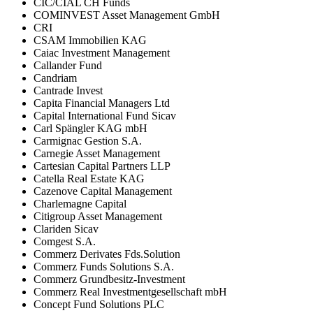
CIC/CIAL CH Funds
COMINVEST Asset Management GmbH
CRI
CSAM Immobilien KAG
Caiac Investment Management
Callander Fund
Candriam
Cantrade Invest
Capita Financial Managers Ltd
Capital International Fund Sicav
Carl Spängler KAG mbH
Carmignac Gestion S.A.
Carnegie Asset Management
Cartesian Capital Partners LLP
Catella Real Estate KAG
Cazenove Capital Management
Charlemagne Capital
Citigroup Asset Management
Clariden Sicav
Comgest S.A.
Commerz Derivates Fds.Solution
Commerz Funds Solutions S.A.
Commerz Grundbesitz-Investment
Commerz Real Investmentgesellschaft mbH
Concept Fund Solutions PLC