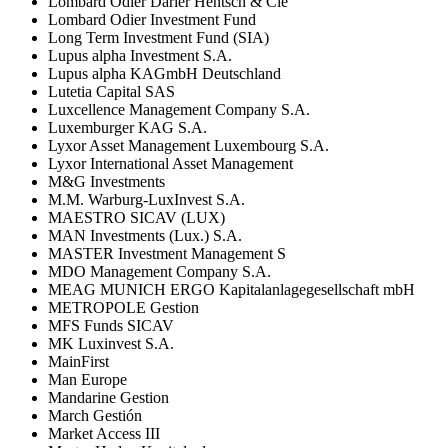
Lombard Odier Darier Hentsch & Cie
Lombard Odier Investment Fund
Long Term Investment Fund (SIA)
Lupus alpha Investment S.A.
Lupus alpha KAGmbH Deutschland
Lutetia Capital SAS
Luxcellence Management Company S.A.
Luxemburger KAG S.A.
Lyxor Asset Management Luxembourg S.A.
Lyxor International Asset Management
M&G Investments
M.M. Warburg-LuxInvest S.A.
MAESTRO SICAV (LUX)
MAN Investments (Lux.) S.A.
MASTER Investment Management S
MDO Management Company S.A.
MEAG MUNICH ERGO Kapitalanlagegesellschaft mbH
METROPOLE Gestion
MFS Funds SICAV
MK Luxinvest S.A.
MainFirst
Man Europe
Mandarine Gestion
March Gestión
Market Access III