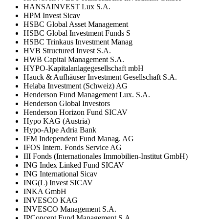
HANSAINVEST Lux S.A.
HPM Invest Sicav
HSBC Global Asset Management
HSBC Global Investment Funds S
HSBC Trinkaus Investment Manag
HVB Structured Invest S.A.
HWB Capital Management S.A.
HYPO-Kapitalanlagegesellschaft mbH
Hauck & Aufhäuser Investment Gesellschaft S.A.
Helaba Investment (Schweiz) AG
Henderson Fund Management Lux. S.A.
Henderson Global Investors
Henderson Horizon Fund SICAV
Hypo KAG (Austria)
Hypo-Alpe Adria Bank
IFM Independent Fund Manag. AG
IFOS Intern. Fonds Service AG
III Fonds (Internationales Immobilien-Institut GmbH)
ING Index Linked Fund SICAV
ING International Sicav
ING(L) Invest SICAV
INKA GmbH
INVESCO KAG
INVESCO Management S.A.
IPConcept Fund Management S.A.