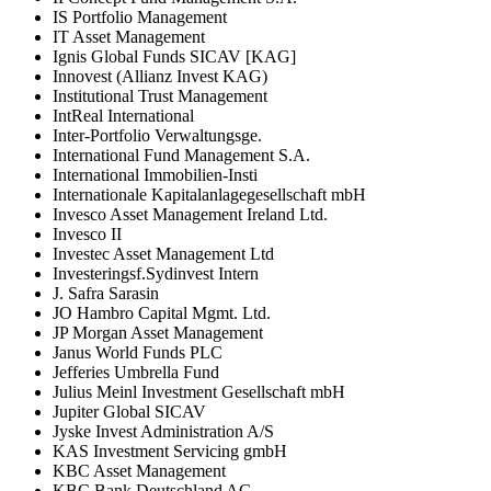
IS Portfolio Management
IT Asset Management
Ignis Global Funds SICAV [KAG]
Innovest (Allianz Invest KAG)
Institutional Trust Management
IntReal International
Inter-Portfolio Verwaltungsge.
International Fund Management S.A.
International Immobilien-Insti
Internationale Kapitalanlagegesellschaft mbH
Invesco Asset Management Ireland Ltd.
Invesco II
Investec Asset Management Ltd
Investeringsf.Sydinvest Intern
J. Safra Sarasin
JO Hambro Capital Mgmt. Ltd.
JP Morgan Asset Management
Janus World Funds PLC
Jefferies Umbrella Fund
Julius Meinl Investment Gesellschaft mbH
Jupiter Global SICAV
Jyske Invest Administration A/S
KAS Investment Servicing gmbH
KBC Asset Management
KBC Bank Deutschland AG