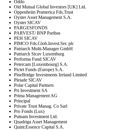
Oddo
Old Mutual Global Investors [UK] Ltd.
Oppenheim Pramerica Fds.Trust
Oyster Asset Management S.A.
Oyster SICAV
PARGESFONDS
PARVEST/ BNP Paribas
PEH SICAV
PIMCO Fds.Glob.Invest.Ser. plc
Patriarch Multi-Manager GmbH
Patriarch Sicav Luxemburg
Performa Fund SICAV
Petercam [Luxembourg] S.A.
Pictet Funds (Europe) S.A.
PineBridge Investments Ireland Limited
Pleiade SICAV
Polar Capital Partners
Pri Investment SA
Prima Management AG
Principal
Private Trust Manag. Co Sarl
Pro Fonds (Lux)
Putnam Investment Ltd.
Quadriga Asset Management
Quint:Essence Capital S.A.