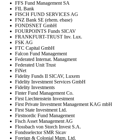
FFS Fund Management SA
FIL Bank
FISCH FUND SERVICES AG
FNZ Bank SE (ehem. ebase)
FONDSNET GmbH
FOURPOINTS Funds SICAV
FRANKFURT-TRUST Inv. Lux.
FSK AG
FTC Capital GmbH
Falcon Fund Management
Federated Internat. Managment
Federated Unit Trust
FiNet
Fidelity Funds II SICAV, Luxem
Fidelity Investment Services GmbH
Fidelity Investments
Finter Fund Management Co.
First Liechtenstein Investment
First Private Investment Management KAG mbH
First State Investment Ltd.
Firstnordic Fund Management
Fisch Asset Management AG
Flossbach von Storch Invest S.A.
Fondsselector SMR Sicav
Foreign & Colonial Mgm. Ltd.