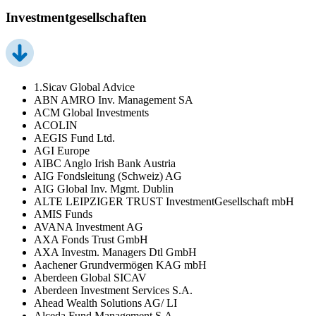
Investmentgesellschaften
1.Sicav Global Advice
ABN AMRO Inv. Management SA
ACM Global Investments
ACOLIN
AEGIS Fund Ltd.
AGI Europe
AIBC Anglo Irish Bank Austria
AIG Fondsleitung (Schweiz) AG
AIG Global Inv. Mgmt. Dublin
ALTE LEIPZIGER TRUST InvestmentGesellschaft mbH
AMIS Funds
AVANA Investment AG
AXA Fonds Trust GmbH
AXA Investm. Managers Dtl GmbH
Aachener Grundvermögen KAG mbH
Aberdeen Global SICAV
Aberdeen Investment Services S.A.
Ahead Wealth Solutions AG/ LI
Alceda Fund Management S.A.