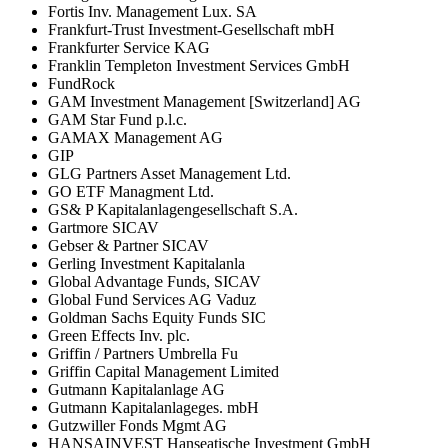
Fortis Inv. Management Lux. SA
Frankfurt-Trust Investment-Gesellschaft mbH
Frankfurter Service KAG
Franklin Templeton Investment Services GmbH
FundRock
GAM Investment Management [Switzerland] AG
GAM Star Fund p.l.c.
GAMAX Management AG
GIP
GLG Partners Asset Management Ltd.
GO ETF Managment Ltd.
GS& P Kapitalanlagengesellschaft S.A.
Gartmore SICAV
Gebser & Partner SICAV
Gerling Investment Kapitalanla
Global Advantage Funds, SICAV
Global Fund Services AG Vaduz
Goldman Sachs Equity Funds SIC
Green Effects Inv. plc.
Griffin / Partners Umbrella Fu
Griffin Capital Management Limited
Gutmann Kapitalanlage AG
Gutmann Kapitalanlageges. mbH
Gutzwiller Fonds Mgmt AG
HANSAINVEST Hanseatische Investment GmbH