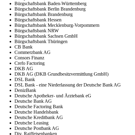
Bürgschaftsbank Baden-Württemberg
Bürgschaftsbank Berlin Brandenburg
Bürgschaftsbank Brandenburg
Bürgschaftsbank Hessen
Bürgschaftsbank Mecklenburg-Vorpommern
Bürgschaftsbank NRW
Bürgschaftsbank Sachsen GmbH
Bürgschaftsbank Thüringen
CB Bank
Commerzbank AG
Consors Finanz
Crefo Factoring
DKB AG
DKB AG (DKB Grundbesitzvermittlung GmbH)
DSL Bank
DSL Bank - eine Niederlassung der Deutsche Bank AG
DenizBank
Deutsche Apotheker- und Ärztebank eG
Deutsche Bank AG
Deutsche Factoring Bank
Deutsche Handelsbank
Deutsche Kreditbank AG
Deutsche Leasing
Deutsche Postbank AG
Div. Raiffeisenbanken