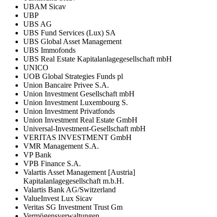
UBAM Sicav
UBP
UBS AG
UBS Fund Services (Lux) SA
UBS Global Asset Management
UBS Immofonds
UBS Real Estate Kapitalanlagegesellschaft mbH
UNICO
UOB Global Strategies Funds pl
Union Bancaire Privee S.A.
Union Investment Gesellschaft mbH
Union Investment Luxembourg S.
Union Investment Privatfonds
Union Investment Real Estate GmbH
Universal-Investment-Gesellschaft mbH
VERITAS INVESTMENT GmbH
VMR Management S.A.
VP Bank
VPB Finance S.A.
Valartis Asset Management [Austria]
Kapitalanlagegesellschaft m.b.H.
Valartis Bank AG/Switzerland
ValueInvest Lux Sicav
Veritas SG Investment Trust Gm
Vermögensverwaltungen