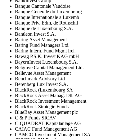
BankInvest Group
Banque Cantonale Vaudoise
Banque Generale du Luxembourg
Banque Internationale a Luxemb
Banque Priv. Edm, de Rothschil
Banque de Luxembourg S.A.
Bantleon Invest S.A.
Baring Asset Management
Baring Fund Managers Ltd.
Baring Intern. Fund Mgmt Irel.
Bawag P.S.K. Invest KAG mbH
BayernInvest Luxembourg S.A.
Belgrave Capital Management Ltd.
Bellevue Asset Management
Benchmark Advisory Ltd
Berenberg Lux Invest S.A.
BlackRock (Luxembourg SA
BlackRock Asset Manag. Dtl. AG
BlackRock Investment Management
BlackRock Strategie Funds
BlueBay Asset Management plc
C & P Funds SICAV
C-QUADRAT Kapitalanlage AG
CAIAC Fund Management AG
CAMCO Investment Management SA