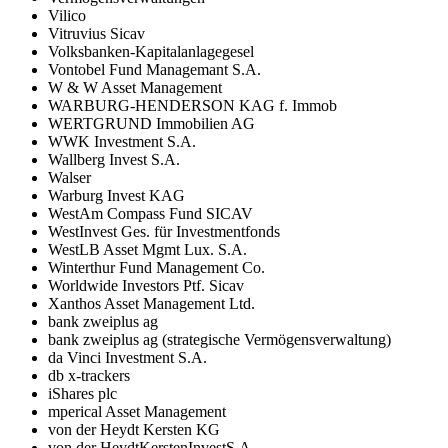
Vilico
Vitruvius Sicav
Volksbanken-Kapitalanlagegesel
Vontobel Fund Managemant S.A.
W & W Asset Management
WARBURG-HENDERSON KAG f. Immob
WERTGRUND Immobilien AG
WWK Investment S.A.
Wallberg Invest S.A.
Walser
Warburg Invest KAG
WestAm Compass Fund SICAV
WestInvest Ges. für Investmentfonds
WestLB Asset Mgmt Lux. S.A.
Winterthur Fund Management Co.
Worldwide Investors Ptf. Sicav
Xanthos Asset Management Ltd.
bank zweiplus ag
bank zweiplus ag (strategische Vermögensverwaltung)
da Vinci Investment S.A.
db x-trackers
iShares plc
mperical Asset Management
von der Heydt Kersten KG
von der HeydtKerstenInvestS.A.