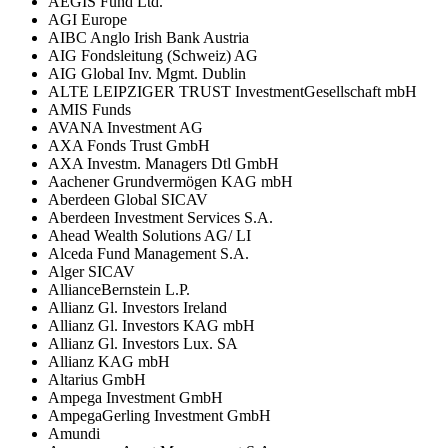
AEGIS Fund Ltd.
AGI Europe
AIBC Anglo Irish Bank Austria
AIG Fondsleitung (Schweiz) AG
AIG Global Inv. Mgmt. Dublin
ALTE LEIPZIGER TRUST InvestmentGesellschaft mbH
AMIS Funds
AVANA Investment AG
AXA Fonds Trust GmbH
AXA Investm. Managers Dtl GmbH
Aachener Grundvermögen KAG mbH
Aberdeen Global SICAV
Aberdeen Investment Services S.A.
Ahead Wealth Solutions AG/ LI
Alceda Fund Management S.A.
Alger SICAV
AllianceBernstein L.P.
Allianz Gl. Investors Ireland
Allianz Gl. Investors KAG mbH
Allianz Gl. Investors Lux. SA
Allianz KAG mbH
Altarius GmbH
Ampega Investment GmbH
AmpegaGerling Investment GmbH
Amundi