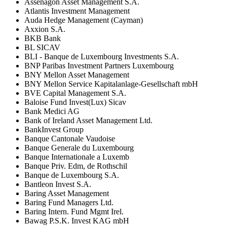
Assenagon Asset Management S.A.
Atlantis Investment Management
Auda Hedge Management (Cayman)
Axxion S.A.
BKB Bank
BL SICAV
BLI - Banque de Luxembourg Investments S.A.
BNP Paribas Investment Partners Luxembourg
BNY Mellon Asset Management
BNY Mellon Service Kapitalanlage-Gesellschaft mbH
BVE Capital Management S.A.
Baloise Fund Invest(Lux) Sicav
Bank Medici AG
Bank of Ireland Asset Management Ltd.
BankInvest Group
Banque Cantonale Vaudoise
Banque Generale du Luxembourg
Banque Internationale a Luxemb
Banque Priv. Edm, de Rothschil
Banque de Luxembourg S.A.
Bantleon Invest S.A.
Baring Asset Management
Baring Fund Managers Ltd.
Baring Intern. Fund Mgmt Irel.
Bawag P.S.K. Invest KAG mbH