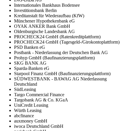
Internationales Bankhaus Bodensee
Investitionsbank Berlin
Kreditanstalt für Wiederaufbau (KfW)
Münchener Hypothekenbank eG
OYAK ANKER Bank GmbH
Oldenburgische Landesbank AG
PROCHECK24 GmbH (Ratenkreditplattform)
PROCHECK24 GmbH (Tagesgeld-/Girokontoplattform)
PSD Banken eG
Postbank - Niederlassung der Deutschen Bank AG
Prohyp GmbH (Baufinanzierungsplattform)
SKG BANK AG
Sparda-Banken eG
Starpool Finanz GmbH (Baufinanzierungsplattform)
SÜDWESTBANK - BAWAG AG Niederlassung
Deutschland
SüdLeasing
Targo Commercial Finance
Targobank AG & Co. KGaA
UniCredit Leasing
Würth Leasing
abcfinance
auxmoney GmbH
iwoca Deutschland GmbH