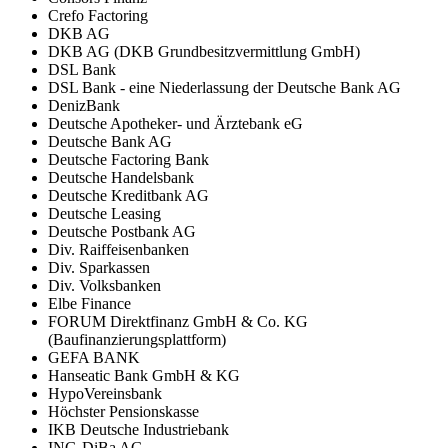
Crefo Factoring
DKB AG
DKB AG (DKB Grundbesitzvermittlung GmbH)
DSL Bank
DSL Bank - eine Niederlassung der Deutsche Bank AG
DenizBank
Deutsche Apotheker- und Ärztebank eG
Deutsche Bank AG
Deutsche Factoring Bank
Deutsche Handelsbank
Deutsche Kreditbank AG
Deutsche Leasing
Deutsche Postbank AG
Div. Raiffeisenbanken
Div. Sparkassen
Div. Volksbanken
Elbe Finance
FORUM Direktfinanz GmbH & Co. KG
(Baufinanzierungsplattform)
GEFA BANK
Hanseatic Bank GmbH & KG
HypoVereinsbank
Höchster Pensionskasse
IKB Deutsche Industriebank
ING-DiBa AG