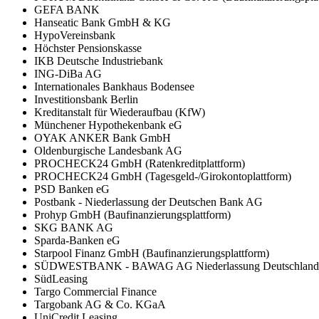
GEFA BANK
Hanseatic Bank GmbH & KG
HypoVereinsbank
Höchster Pensionskasse
IKB Deutsche Industriebank
ING-DiBa AG
Internationales Bankhaus Bodensee
Investitionsbank Berlin
Kreditanstalt für Wiederaufbau (KfW)
Münchener Hypothekenbank eG
OYAK ANKER Bank GmbH
Oldenburgische Landesbank AG
PROCHECK24 GmbH (Ratenkreditplattform)
PROCHECK24 GmbH (Tagesgeld-/Girokontoplattform)
PSD Banken eG
Postbank - Niederlassung der Deutschen Bank AG
Prohyp GmbH (Baufinanzierungsplattform)
SKG BANK AG
Sparda-Banken eG
Starpool Finanz GmbH (Baufinanzierungsplattform)
SÜDWESTBANK - BAWAG AG Niederlassung Deutschland
SüdLeasing
Targo Commercial Finance
Targobank AG & Co. KGaA
UniCredit Leasing