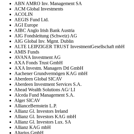
ABN AMRO Inv. Management SA
ACM Global Investments
ACOLIN
AEGIS Fund Ltd.
AGI Europe
AIBC Anglo Irish Bank Austria
AIG Fondsleitung (Schweiz) AG
AIG Global Inv. Mgmt. Dublin
ALTE LEIPZIGER TRUST InvestmentGesellschaft mbH
AMIS Funds
AVANA Investment AG
AXA Fonds Trust GmbH
AXA Investm. Managers Dtl GmbH
Aachener Grundvermögen KAG mbH
Aberdeen Global SICAV
Aberdeen Investment Services S.A.
Ahead Wealth Solutions AG/ LI
Alceda Fund Management S.A.
Alger SICAV
AllianceBernstein L.P.
Allianz Gl. Investors Ireland
Allianz Gl. Investors KAG mbH
Allianz Gl. Investors Lux. SA
Allianz KAG mbH
Altarius GmbH