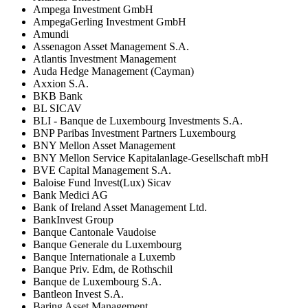
Ampega Investment GmbH
AmpegaGerling Investment GmbH
Amundi
Assenagon Asset Management S.A.
Atlantis Investment Management
Auda Hedge Management (Cayman)
Axxion S.A.
BKB Bank
BL SICAV
BLI - Banque de Luxembourg Investments S.A.
BNP Paribas Investment Partners Luxembourg
BNY Mellon Asset Management
BNY Mellon Service Kapitalanlage-Gesellschaft mbH
BVE Capital Management S.A.
Baloise Fund Invest(Lux) Sicav
Bank Medici AG
Bank of Ireland Asset Management Ltd.
BankInvest Group
Banque Cantonale Vaudoise
Banque Generale du Luxembourg
Banque Internationale a Luxemb
Banque Priv. Edm, de Rothschil
Banque de Luxembourg S.A.
Bantleon Invest S.A.
Baring Asset Management