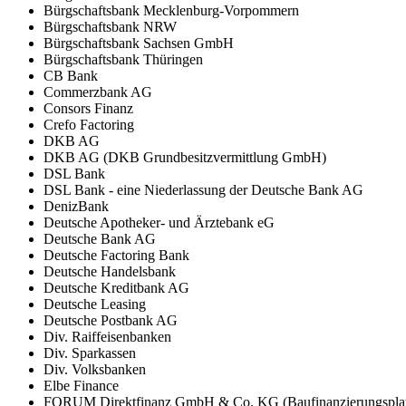
Bürgschaftsbank Mecklenburg-Vorpommern
Bürgschaftsbank NRW
Bürgschaftsbank Sachsen GmbH
Bürgschaftsbank Thüringen
CB Bank
Commerzbank AG
Consors Finanz
Crefo Factoring
DKB AG
DKB AG (DKB Grundbesitzvermittlung GmbH)
DSL Bank
DSL Bank - eine Niederlassung der Deutsche Bank AG
DenizBank
Deutsche Apotheker- und Ärztebank eG
Deutsche Bank AG
Deutsche Factoring Bank
Deutsche Handelsbank
Deutsche Kreditbank AG
Deutsche Leasing
Deutsche Postbank AG
Div. Raiffeisenbanken
Div. Sparkassen
Div. Volksbanken
Elbe Finance
FORUM Direktfinanz GmbH & Co. KG (Baufinanzierungsplat