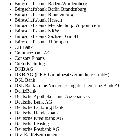
Bürgschaftsbank Baden-Württemberg
Bürgschaftsbank Berlin Brandenburg
Bürgschaftsbank Brandenburg
Bürgschaftsbank Hessen
Bürgschaftsbank Mecklenburg-Vorpommern
Bürgschaftsbank NRW
Bürgschaftsbank Sachsen GmbH
Bürgschaftsbank Thüringen
CB Bank
Commerzbank AG
Consors Finanz
Crefo Factoring
DKB AG
DKB AG (DKB Grundbesitzvermittlung GmbH)
DSL Bank
DSL Bank - eine Niederlassung der Deutsche Bank AG
DenizBank
Deutsche Apotheker- und Ärztebank eG
Deutsche Bank AG
Deutsche Factoring Bank
Deutsche Handelsbank
Deutsche Kreditbank AG
Deutsche Leasing
Deutsche Postbank AG
Div. Raiffeisenbanken