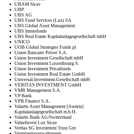
UBAM Sicav
UBP
UBS AG
UBS Fund Services (Lux) SA
UBS Global Asset Management
UBS Immofonds
UBS Real Estate Kapitalanlagegesellschaft mbH
UNICO
UOB Global Strategies Funds pl
Union Bancaire Privee S.A.
Union Investment Gesellschaft mbH
Union Investment Luxembourg S.
Union Investment Privatfonds
Union Investment Real Estate GmbH
Universal-Investment-Gesellschaft mbH
VERITAS INVESTMENT GmbH
VMR Management S.A.
VP Bank
VPB Finance S.A.
Valartis Asset Management [Austria]
Kapitalanlagegesellschaft m.b.H.
Valartis Bank AG/Switzerland
ValueInvest Lux Sicav
Veritas SG Investment Trust Gm
Vermögensverwaltungen