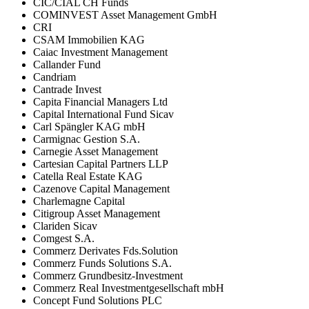
CIC/CIAL CH Funds
COMINVEST Asset Management GmbH
CRI
CSAM Immobilien KAG
Caiac Investment Management
Callander Fund
Candriam
Cantrade Invest
Capita Financial Managers Ltd
Capital International Fund Sicav
Carl Spängler KAG mbH
Carmignac Gestion S.A.
Carnegie Asset Management
Cartesian Capital Partners LLP
Catella Real Estate KAG
Cazenove Capital Management
Charlemagne Capital
Citigroup Asset Management
Clariden Sicav
Comgest S.A.
Commerz Derivates Fds.Solution
Commerz Funds Solutions S.A.
Commerz Grundbesitz-Investment
Commerz Real Investmentgesellschaft mbH
Concept Fund Solutions PLC