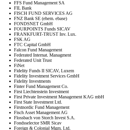
FFS Fund Management SA
FIL Bank
FISCH FUND SERVICES AG
FNZ Bank SE (ehem. ebase)
FONDSNET GmbH
FOURPOINTS Funds SICAV
FRANKFURT-TRUST Inv. Lux.
FSK AG
FTC Capital GmbH
Falcon Fund Management
Federated Internat. Managment
Federated Unit Trust
FiNet
Fidelity Funds II SICAV, Luxem
Fidelity Investment Services GmbH
Fidelity Investments
Finter Fund Management Co.
First Liechtenstein Investment
First Private Investment Management KAG mbH
First State Investment Ltd.
Firstnordic Fund Management
Fisch Asset Management AG
Flossbach von Storch Invest S.A.
Fondsselector SMR Sicav
Foreign & Colonial Mgm. Ltd.