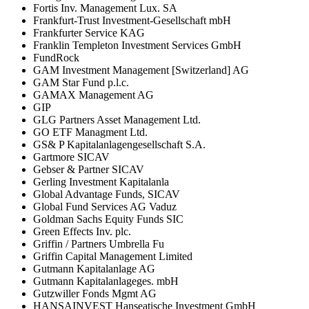
Fortis Inv. Management Lux. SA
Frankfurt-Trust Investment-Gesellschaft mbH
Frankfurter Service KAG
Franklin Templeton Investment Services GmbH
FundRock
GAM Investment Management [Switzerland] AG
GAM Star Fund p.l.c.
GAMAX Management AG
GIP
GLG Partners Asset Management Ltd.
GO ETF Managment Ltd.
GS& P Kapitalanlagengesellschaft S.A.
Gartmore SICAV
Gebser & Partner SICAV
Gerling Investment Kapitalanla
Global Advantage Funds, SICAV
Global Fund Services AG Vaduz
Goldman Sachs Equity Funds SIC
Green Effects Inv. plc.
Griffin / Partners Umbrella Fu
Griffin Capital Management Limited
Gutmann Kapitalanlage AG
Gutmann Kapitalanlageges. mbH
Gutzwiller Fonds Mgmt AG
HANSAINVEST Hanseatische Investment GmbH