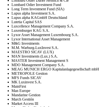
Lombard Odier Darier Hentsch & Cie
Lombard Odier Investment Fund
Long Term Investment Fund (SIA)
Lupus alpha Investment S.A.
Lupus alpha KAGmbH Deutschland
Lutetia Capital SAS
Luxcellence Management Company S.A.
Luxemburger KAG S.A.
Lyxor Asset Management Luxembourg S.A.
Lyxor International Asset Management
M&G Investments
M.M. Warburg-LuxInvest S.A.
MAESTRO SICAV (LUX)
MAN Investments (Lux.) S.A.
MASTER Investment Management S
MDO Management Company S.A.
MEAG MUNICH ERGO Kapitalanlagegesellschaft mbH
METROPOLE Gestion
MFS Funds SICAV
MK Luxinvest S.A.
MainFirst
Man Europe
Mandarine Gestion
March Gestión
Market Access III