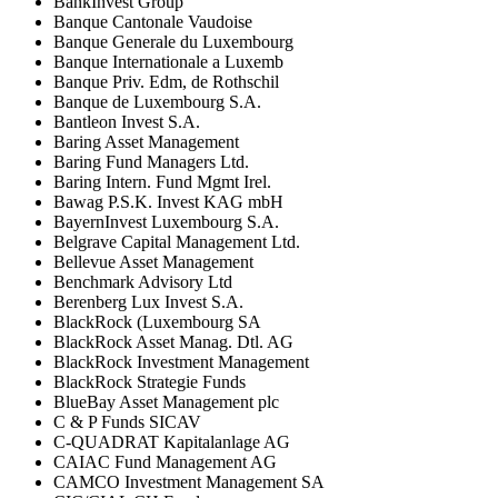
BankInvest Group
Banque Cantonale Vaudoise
Banque Generale du Luxembourg
Banque Internationale a Luxemb
Banque Priv. Edm, de Rothschil
Banque de Luxembourg S.A.
Bantleon Invest S.A.
Baring Asset Management
Baring Fund Managers Ltd.
Baring Intern. Fund Mgmt Irel.
Bawag P.S.K. Invest KAG mbH
BayernInvest Luxembourg S.A.
Belgrave Capital Management Ltd.
Bellevue Asset Management
Benchmark Advisory Ltd
Berenberg Lux Invest S.A.
BlackRock (Luxembourg SA
BlackRock Asset Manag. Dtl. AG
BlackRock Investment Management
BlackRock Strategie Funds
BlueBay Asset Management plc
C & P Funds SICAV
C-QUADRAT Kapitalanlage AG
CAIAC Fund Management AG
CAMCO Investment Management SA