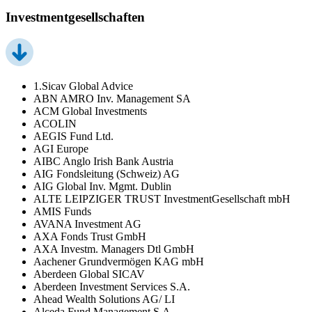
Investmentgesellschaften
1.Sicav Global Advice
ABN AMRO Inv. Management SA
ACM Global Investments
ACOLIN
AEGIS Fund Ltd.
AGI Europe
AIBC Anglo Irish Bank Austria
AIG Fondsleitung (Schweiz) AG
AIG Global Inv. Mgmt. Dublin
ALTE LEIPZIGER TRUST InvestmentGesellschaft mbH
AMIS Funds
AVANA Investment AG
AXA Fonds Trust GmbH
AXA Investm. Managers Dtl GmbH
Aachener Grundvermögen KAG mbH
Aberdeen Global SICAV
Aberdeen Investment Services S.A.
Ahead Wealth Solutions AG/ LI
Alceda Fund Management S.A.