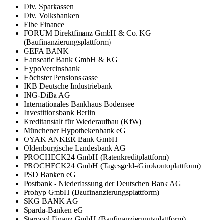
Div. Sparkassen
Div. Volksbanken
Elbe Finance
FORUM Direktfinanz GmbH & Co. KG
(Baufinanzierungsplattform)
GEFA BANK
Hanseatic Bank GmbH & KG
HypoVereinsbank
Höchster Pensionskasse
IKB Deutsche Industriebank
ING-DiBa AG
Internationales Bankhaus Bodensee
Investitionsbank Berlin
Kreditanstalt für Wiederaufbau (KfW)
Münchener Hypothekenbank eG
OYAK ANKER Bank GmbH
Oldenburgische Landesbank AG
PROCHECK24 GmbH (Ratenkreditplattform)
PROCHECK24 GmbH (Tagesgeld-/Girokontoplattform)
PSD Banken eG
Postbank - Niederlassung der Deutschen Bank AG
Prohyp GmbH (Baufinanzierungsplattform)
SKG BANK AG
Sparda-Banken eG
Starpool Finanz GmbH (Baufinanzierungsplattform)