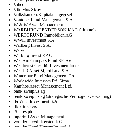
Vilico
Vitruvius Sicav
Volksbanken-Kapitalanlagegesel
Vontobel Fund Managemant S.A.
W & W Asset Management
WARBURG-HENDERSON KAG f. Immob
WERTGRUND Immobilien AG
WWK Investment S.A.
Wallberg Invest S.A.
Walser
Warburg Invest KAG
WestAm Compass Fund SICAV
WestInvest Ges. für Investmentfonds
WestLB Asset Mgmt Lux. S.A.
Winterthur Fund Management Co.
Worldwide Investors Ptf. Sicav
Xanthos Asset Management Ltd.
bank zweiplus ag
bank zweiplus ag (strategische Vermögensverwaltung)
da Vinci Investment S.A.
db x-trackers
iShares plc
mperical Asset Management
von der Heydt Kersten KG
von der HeydtKerstenInvestS.A.