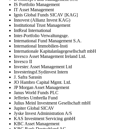
IS Portfolio Management
IT Asset Management
Ignis Global Funds SICAV [KAG]
Innovest (Allianz Invest KAG)
Institutional Trust Management
IntReal International
Inter-Portfolio Verwaltungsge.
International Fund Management S.A.
International Immobilien-Insti
Internationale Kapitalanlagegesellschaft mbH
Invesco Asset Management Ireland Ltd.
Invesco II
Investec Asset Management Ltd
Investeringsf.Sydinvest Intern
J. Safra Sarasin
JO Hambro Capital Mgmt. Ltd.
JP Morgan Asset Management
Janus World Funds PLC
Jefferies Umbrella Fund
Julius Meinl Investment Gesellschaft mbH
Jupiter Global SICAV
Jyske Invest Administration A/S
KAS Investment Servicing gmbH
KBC Asset Management
KBC Bank Deutschland AG