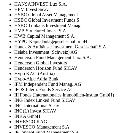
HANSAINVEST Lux S.A.
HPM Invest Sicav
HSBC Global Asset Management
HSBC Global Investment Funds S
HSBC Trinkaus Investment Manag
HVB Structured Invest S.A.
HWB Capital Management S.A.
HYPO-Kapitalanlagegesellschaft mbH
Hauck & Aufhäuser Investment Gesellschaft S.A.
Helaba Investment (Schweiz) AG
Henderson Fund Management Lux. S.A.
Henderson Global Investors
Henderson Horizon Fund SICAV
Hypo KAG (Austria)
Hypo-Alpe Adria Bank
IFM Independent Fund Manag. AG
IFOS Intern. Fonds Service AG
III Fonds (Internationales Immobilien-Institut GmbH)
ING Index Linked Fund SICAV
ING International Sicav
ING(L) Invest SICAV
INKA GmbH
INVESCO KAG
INVESCO Management S.A.
IPConcept Fund Management S.A.