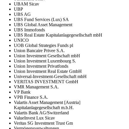
UBAM Sicav
UBP
UBS AG
UBS Fund Services (Lux) SA
UBS Global Asset Management
UBS Immofonds
UBS Real Estate Kapitalanlagegesellschaft mbH
UNICO
UOB Global Strategies Funds pl
Union Bancaire Privee S.A.
Union Investment Gesellschaft mbH
Union Investment Luxembourg S.
Union Investment Privatfonds
Union Investment Real Estate GmbH
Universal-Investment-Gesellschaft mbH
VERITAS INVESTMENT GmbH
VMR Management S.A.
VP Bank
VPB Finance S.A.
Valartis Asset Management [Austria]
Kapitalanlagegesellschaft m.b.H.
Valartis Bank AG/Switzerland
ValueInvest Lux Sicav
Veritas SG Investment Trust Gm
Vermögensverwaltungen