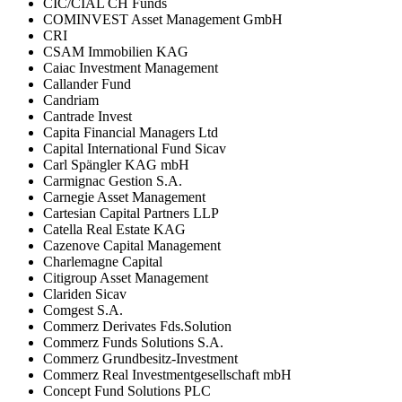
CIC/CIAL CH Funds
COMINVEST Asset Management GmbH
CRI
CSAM Immobilien KAG
Caiac Investment Management
Callander Fund
Candriam
Cantrade Invest
Capita Financial Managers Ltd
Capital International Fund Sicav
Carl Spängler KAG mbH
Carmignac Gestion S.A.
Carnegie Asset Management
Cartesian Capital Partners LLP
Catella Real Estate KAG
Cazenove Capital Management
Charlemagne Capital
Citigroup Asset Management
Clariden Sicav
Comgest S.A.
Commerz Derivates Fds.Solution
Commerz Funds Solutions S.A.
Commerz Grundbesitz-Investment
Commerz Real Investmentgesellschaft mbH
Concept Fund Solutions PLC