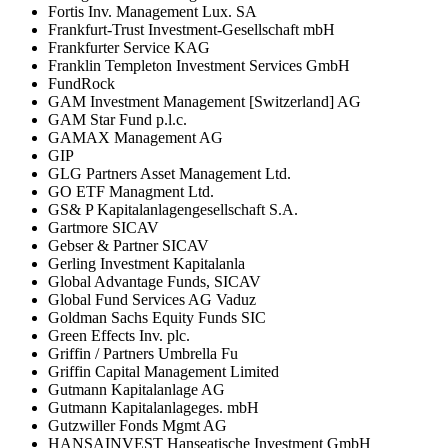
Fortis Inv. Management Lux. SA
Frankfurt-Trust Investment-Gesellschaft mbH
Frankfurter Service KAG
Franklin Templeton Investment Services GmbH
FundRock
GAM Investment Management [Switzerland] AG
GAM Star Fund p.l.c.
GAMAX Management AG
GIP
GLG Partners Asset Management Ltd.
GO ETF Managment Ltd.
GS& P Kapitalanlagengesellschaft S.A.
Gartmore SICAV
Gebser & Partner SICAV
Gerling Investment Kapitalanla
Global Advantage Funds, SICAV
Global Fund Services AG Vaduz
Goldman Sachs Equity Funds SIC
Green Effects Inv. plc.
Griffin / Partners Umbrella Fu
Griffin Capital Management Limited
Gutmann Kapitalanlage AG
Gutmann Kapitalanlageges. mbH
Gutzwiller Fonds Mgmt AG
HANSAINVEST Hanseatische Investment GmbH