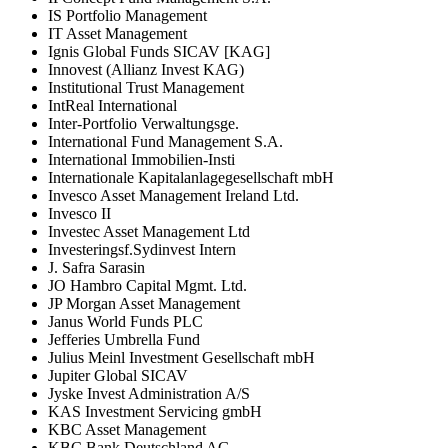
IS Portfolio Management
IT Asset Management
Ignis Global Funds SICAV [KAG]
Innovest (Allianz Invest KAG)
Institutional Trust Management
IntReal International
Inter-Portfolio Verwaltungsge.
International Fund Management S.A.
International Immobilien-Insti
Internationale Kapitalanlagegesellschaft mbH
Invesco Asset Management Ireland Ltd.
Invesco II
Investec Asset Management Ltd
Investeringsf.Sydinvest Intern
J. Safra Sarasin
JO Hambro Capital Mgmt. Ltd.
JP Morgan Asset Management
Janus World Funds PLC
Jefferies Umbrella Fund
Julius Meinl Investment Gesellschaft mbH
Jupiter Global SICAV
Jyske Invest Administration A/S
KAS Investment Servicing gmbH
KBC Asset Management
KBC Bank Deutschland AG