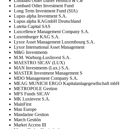
Lombard Odier Darier Hentsch & Cie
Lombard Odier Investment Fund
Long Term Investment Fund (SIA)
Lupus alpha Investment S.A.
Lupus alpha KAGmbH Deutschland
Lutetia Capital SAS
Luxcellence Management Company S.A.
Luxemburger KAG S.A.
Lyxor Asset Management Luxembourg S.A.
Lyxor International Asset Management
M&G Investments
M.M. Warburg-LuxInvest S.A.
MAESTRO SICAV (LUX)
MAN Investments (Lux.) S.A.
MASTER Investment Management S
MDO Management Company S.A.
MEAG MUNICH ERGO Kapitalanlagegesellschaft mbH
METROPOLE Gestion
MFS Funds SICAV
MK Luxinvest S.A.
MainFirst
Man Europe
Mandarine Gestion
March Gestión
Market Access III