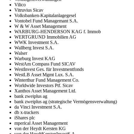
Vilico
Vitruvius Sicav
Volksbanken-Kapitalanlagegesel
Vontobel Fund Managemant S.A.
W & W Asset Management
WARBURG-HENDERSON KAG f. Immob
WERTGRUND Immobilien AG
WWK Investment S.A.
Wallberg Invest S.A.
Walser
Warburg Invest KAG
WestAm Compass Fund SICAV
WestInvest Ges. für Investmentfonds
WestLB Asset Mgmt Lux. S.A.
Winterthur Fund Management Co.
Worldwide Investors Ptf. Sicav
Xanthos Asset Management Ltd.
bank zweiplus ag
bank zweiplus ag (strategische Vermögensverwaltung)
da Vinci Investment S.A.
db x-trackers
iShares plc
mperical Asset Management
von der Heydt Kersten KG
von der HeydtKerstenInvestS.A.