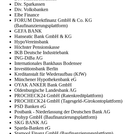
Div. Sparkassen
Div. Volksbanken
Elbe Finance
FORUM Direktfinanz GmbH & Co. KG
(Baufinanzierungsplattform)
GEFA BANK
Hanseatic Bank GmbH & KG
HypoVereinsbank
Höchster Pensionskasse
IKB Deutsche Industriebank
ING-DiBa AG
Internationales Bankhaus Bodensee
Investitionsbank Berlin
Kreditanstalt für Wiederaufbau (KfW)
Münchener Hypothekenbank eG
OYAK ANKER Bank GmbH
Oldenburgische Landesbank AG
PROCHECK24 GmbH (Ratenkreditplattform)
PROCHECK24 GmbH (Tagesgeld-/Girokontoplattform)
PSD Banken eG
Postbank - Niederlassung der Deutschen Bank AG
Prohyp GmbH (Baufinanzierungsplattform)
SKG BANK AG
Sparda-Banken eG
Starpool Finanz GmbH (Baufinanzierungsplattform)