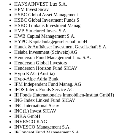
HANSAINVEST Lux S.A.
HPM Invest Sicav
HSBC Global Asset Management
HSBC Global Investment Funds S
HSBC Trinkaus Investment Manag
HVB Structured Invest S.A.
HWB Capital Management S.A.
HYPO-Kapitalanlagegesellschaft mbH
Hauck & Aufhäuser Investment Gesellschaft S.A.
Helaba Investment (Schweiz) AG
Henderson Fund Management Lux. S.A.
Henderson Global Investors
Henderson Horizon Fund SICAV
Hypo KAG (Austria)
Hypo-Alpe Adria Bank
IFM Independent Fund Manag. AG
IFOS Intern. Fonds Service AG
III Fonds (Internationales Immobilien-Institut GmbH)
ING Index Linked Fund SICAV
ING International Sicav
ING(L) Invest SICAV
INKA GmbH
INVESCO KAG
INVESCO Management S.A.
IPConcept Fund Management S.A.