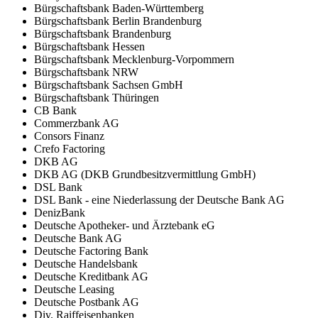
Bürgschaftsbank Baden-Württemberg
Bürgschaftsbank Berlin Brandenburg
Bürgschaftsbank Brandenburg
Bürgschaftsbank Hessen
Bürgschaftsbank Mecklenburg-Vorpommern
Bürgschaftsbank NRW
Bürgschaftsbank Sachsen GmbH
Bürgschaftsbank Thüringen
CB Bank
Commerzbank AG
Consors Finanz
Crefo Factoring
DKB AG
DKB AG (DKB Grundbesitzvermittlung GmbH)
DSL Bank
DSL Bank - eine Niederlassung der Deutsche Bank AG
DenizBank
Deutsche Apotheker- und Ärztebank eG
Deutsche Bank AG
Deutsche Factoring Bank
Deutsche Handelsbank
Deutsche Kreditbank AG
Deutsche Leasing
Deutsche Postbank AG
Div. Raiffeisenbanken