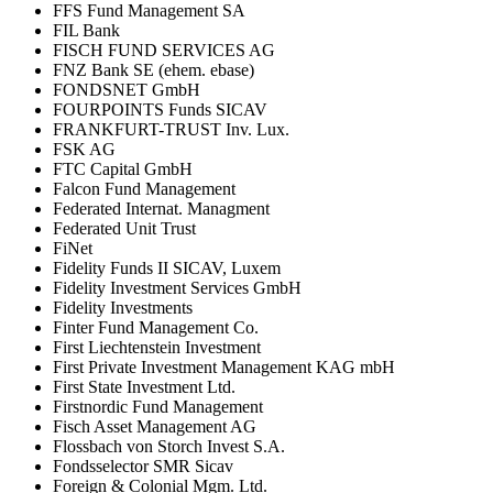
FFS Fund Management SA
FIL Bank
FISCH FUND SERVICES AG
FNZ Bank SE (ehem. ebase)
FONDSNET GmbH
FOURPOINTS Funds SICAV
FRANKFURT-TRUST Inv. Lux.
FSK AG
FTC Capital GmbH
Falcon Fund Management
Federated Internat. Managment
Federated Unit Trust
FiNet
Fidelity Funds II SICAV, Luxem
Fidelity Investment Services GmbH
Fidelity Investments
Finter Fund Management Co.
First Liechtenstein Investment
First Private Investment Management KAG mbH
First State Investment Ltd.
Firstnordic Fund Management
Fisch Asset Management AG
Flossbach von Storch Invest S.A.
Fondsselector SMR Sicav
Foreign & Colonial Mgm. Ltd.