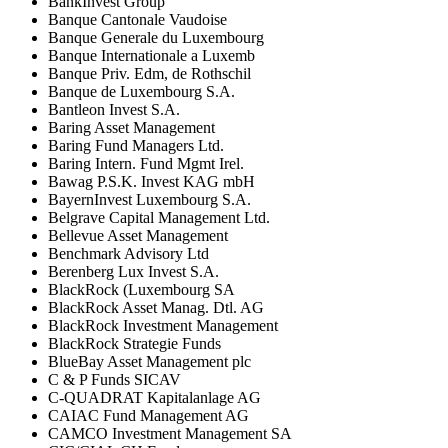
BankInvest Group
Banque Cantonale Vaudoise
Banque Generale du Luxembourg
Banque Internationale a Luxemb
Banque Priv. Edm, de Rothschil
Banque de Luxembourg S.A.
Bantleon Invest S.A.
Baring Asset Management
Baring Fund Managers Ltd.
Baring Intern. Fund Mgmt Irel.
Bawag P.S.K. Invest KAG mbH
BayernInvest Luxembourg S.A.
Belgrave Capital Management Ltd.
Bellevue Asset Management
Benchmark Advisory Ltd
Berenberg Lux Invest S.A.
BlackRock (Luxembourg SA
BlackRock Asset Manag. Dtl. AG
BlackRock Investment Management
BlackRock Strategie Funds
BlueBay Asset Management plc
C & P Funds SICAV
C-QUADRAT Kapitalanlage AG
CAIAC Fund Management AG
CAMCO Investment Management SA