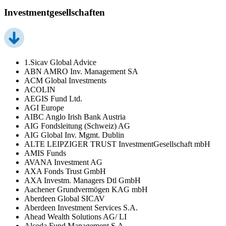
Investmentgesellschaften
1.Sicav Global Advice
ABN AMRO Inv. Management SA
ACM Global Investments
ACOLIN
AEGIS Fund Ltd.
AGI Europe
AIBC Anglo Irish Bank Austria
AIG Fondsleitung (Schweiz) AG
AIG Global Inv. Mgmt. Dublin
ALTE LEIPZIGER TRUST InvestmentGesellschaft mbH
AMIS Funds
AVANA Investment AG
AXA Fonds Trust GmbH
AXA Investm. Managers Dtl GmbH
Aachener Grundvermögen KAG mbH
Aberdeen Global SICAV
Aberdeen Investment Services S.A.
Ahead Wealth Solutions AG/ LI
Alceda Fund Management S.A.