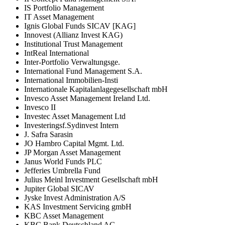
IS Portfolio Management
IT Asset Management
Ignis Global Funds SICAV [KAG]
Innovest (Allianz Invest KAG)
Institutional Trust Management
IntReal International
Inter-Portfolio Verwaltungsge.
International Fund Management S.A.
International Immobilien-Insti
Internationale Kapitalanlagegesellschaft mbH
Invesco Asset Management Ireland Ltd.
Invesco II
Investec Asset Management Ltd
Investeringsf.Sydinvest Intern
J. Safra Sarasin
JO Hambro Capital Mgmt. Ltd.
JP Morgan Asset Management
Janus World Funds PLC
Jefferies Umbrella Fund
Julius Meinl Investment Gesellschaft mbH
Jupiter Global SICAV
Jyske Invest Administration A/S
KAS Investment Servicing gmbH
KBC Asset Management
KBC Bank Deutschland AG