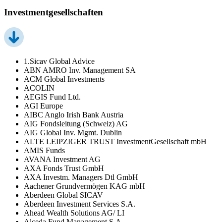
Investmentgesellschaften
1.Sicav Global Advice
ABN AMRO Inv. Management SA
ACM Global Investments
ACOLIN
AEGIS Fund Ltd.
AGI Europe
AIBC Anglo Irish Bank Austria
AIG Fondsleitung (Schweiz) AG
AIG Global Inv. Mgmt. Dublin
ALTE LEIPZIGER TRUST InvestmentGesellschaft mbH
AMIS Funds
AVANA Investment AG
AXA Fonds Trust GmbH
AXA Investm. Managers Dtl GmbH
Aachener Grundvermögen KAG mbH
Aberdeen Global SICAV
Aberdeen Investment Services S.A.
Ahead Wealth Solutions AG/ LI
Alceda Fund Management S.A.