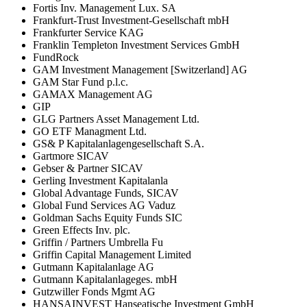
Fortis Inv. Management Lux. SA
Frankfurt-Trust Investment-Gesellschaft mbH
Frankfurter Service KAG
Franklin Templeton Investment Services GmbH
FundRock
GAM Investment Management [Switzerland] AG
GAM Star Fund p.l.c.
GAMAX Management AG
GIP
GLG Partners Asset Management Ltd.
GO ETF Managment Ltd.
GS& P Kapitalanlagengesellschaft S.A.
Gartmore SICAV
Gebser & Partner SICAV
Gerling Investment Kapitalanla
Global Advantage Funds, SICAV
Global Fund Services AG Vaduz
Goldman Sachs Equity Funds SIC
Green Effects Inv. plc.
Griffin / Partners Umbrella Fu
Griffin Capital Management Limited
Gutmann Kapitalanlage AG
Gutmann Kapitalanlageges. mbH
Gutzwiller Fonds Mgmt AG
HANSAINVEST Hanseatische Investment GmbH