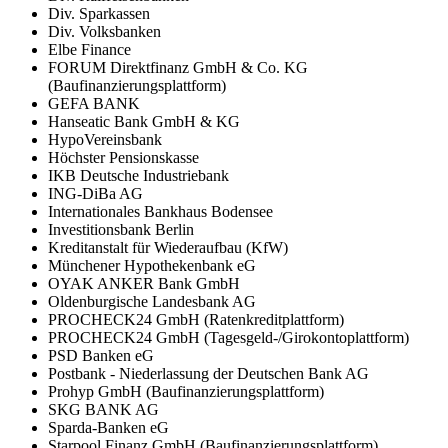
Div. Sparkassen
Div. Volksbanken
Elbe Finance
FORUM Direktfinanz GmbH & Co. KG
(Baufinanzierungsplattform)
GEFA BANK
Hanseatic Bank GmbH & KG
HypoVereinsbank
Höchster Pensionskasse
IKB Deutsche Industriebank
ING-DiBa AG
Internationales Bankhaus Bodensee
Investitionsbank Berlin
Kreditanstalt für Wiederaufbau (KfW)
Münchener Hypothekenbank eG
OYAK ANKER Bank GmbH
Oldenburgische Landesbank AG
PROCHECK24 GmbH (Ratenkreditplattform)
PROCHECK24 GmbH (Tagesgeld-/Girokontoplattform)
PSD Banken eG
Postbank - Niederlassung der Deutschen Bank AG
Prohyp GmbH (Baufinanzierungsplattform)
SKG BANK AG
Sparda-Banken eG
Starpool Finanz GmbH (Baufinanzierungsplattform)