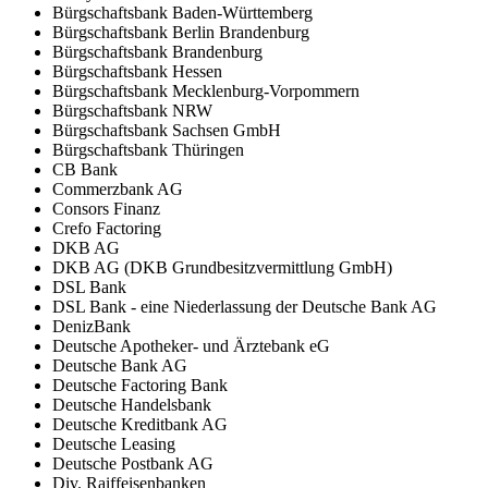
Bürgschaftsbank Baden-Württemberg
Bürgschaftsbank Berlin Brandenburg
Bürgschaftsbank Brandenburg
Bürgschaftsbank Hessen
Bürgschaftsbank Mecklenburg-Vorpommern
Bürgschaftsbank NRW
Bürgschaftsbank Sachsen GmbH
Bürgschaftsbank Thüringen
CB Bank
Commerzbank AG
Consors Finanz
Crefo Factoring
DKB AG
DKB AG (DKB Grundbesitzvermittlung GmbH)
DSL Bank
DSL Bank - eine Niederlassung der Deutsche Bank AG
DenizBank
Deutsche Apotheker- und Ärztebank eG
Deutsche Bank AG
Deutsche Factoring Bank
Deutsche Handelsbank
Deutsche Kreditbank AG
Deutsche Leasing
Deutsche Postbank AG
Div. Raiffeisenbanken