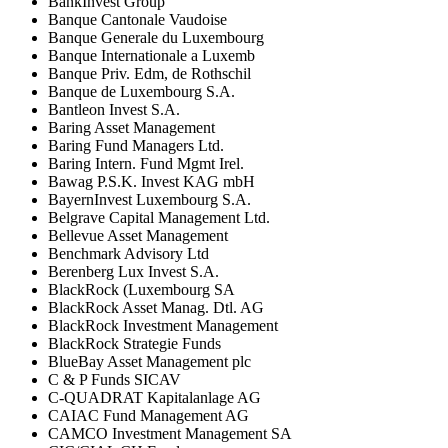
BankInvest Group
Banque Cantonale Vaudoise
Banque Generale du Luxembourg
Banque Internationale a Luxemb
Banque Priv. Edm, de Rothschil
Banque de Luxembourg S.A.
Bantleon Invest S.A.
Baring Asset Management
Baring Fund Managers Ltd.
Baring Intern. Fund Mgmt Irel.
Bawag P.S.K. Invest KAG mbH
BayernInvest Luxembourg S.A.
Belgrave Capital Management Ltd.
Bellevue Asset Management
Benchmark Advisory Ltd
Berenberg Lux Invest S.A.
BlackRock (Luxembourg SA
BlackRock Asset Manag. Dtl. AG
BlackRock Investment Management
BlackRock Strategie Funds
BlueBay Asset Management plc
C & P Funds SICAV
C-QUADRAT Kapitalanlage AG
CAIAC Fund Management AG
CAMCO Investment Management SA