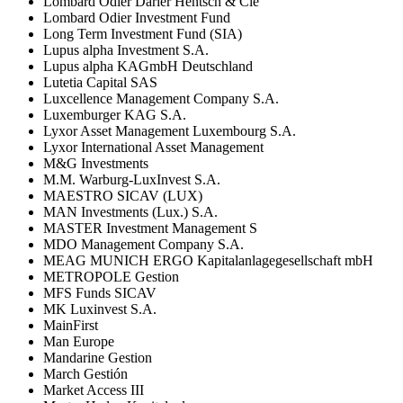
Lombard Odier Darier Hentsch & Cie
Lombard Odier Investment Fund
Long Term Investment Fund (SIA)
Lupus alpha Investment S.A.
Lupus alpha KAGmbH Deutschland
Lutetia Capital SAS
Luxcellence Management Company S.A.
Luxemburger KAG S.A.
Lyxor Asset Management Luxembourg S.A.
Lyxor International Asset Management
M&G Investments
M.M. Warburg-LuxInvest S.A.
MAESTRO SICAV (LUX)
MAN Investments (Lux.) S.A.
MASTER Investment Management S
MDO Management Company S.A.
MEAG MUNICH ERGO Kapitalanlagegesellschaft mbH
METROPOLE Gestion
MFS Funds SICAV
MK Luxinvest S.A.
MainFirst
Man Europe
Mandarine Gestion
March Gestión
Market Access III