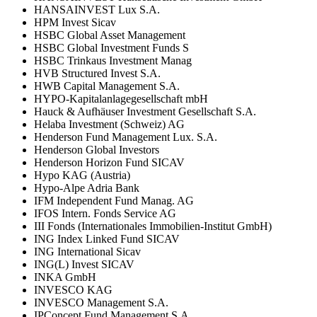
HANSAINVEST Lux S.A.
HPM Invest Sicav
HSBC Global Asset Management
HSBC Global Investment Funds S
HSBC Trinkaus Investment Manag
HVB Structured Invest S.A.
HWB Capital Management S.A.
HYPO-Kapitalanlagegesellschaft mbH
Hauck & Aufhäuser Investment Gesellschaft S.A.
Helaba Investment (Schweiz) AG
Henderson Fund Management Lux. S.A.
Henderson Global Investors
Henderson Horizon Fund SICAV
Hypo KAG (Austria)
Hypo-Alpe Adria Bank
IFM Independent Fund Manag. AG
IFOS Intern. Fonds Service AG
III Fonds (Internationales Immobilien-Institut GmbH)
ING Index Linked Fund SICAV
ING International Sicav
ING(L) Invest SICAV
INKA GmbH
INVESCO KAG
INVESCO Management S.A.
IPConcept Fund Management S.A.