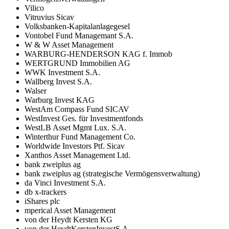
Vilico
Vitruvius Sicav
Volksbanken-Kapitalanlagegesel
Vontobel Fund Managemant S.A.
W & W Asset Management
WARBURG-HENDERSON KAG f. Immob
WERTGRUND Immobilien AG
WWK Investment S.A.
Wallberg Invest S.A.
Walser
Warburg Invest KAG
WestAm Compass Fund SICAV
WestInvest Ges. für Investmentfonds
WestLB Asset Mgmt Lux. S.A.
Winterthur Fund Management Co.
Worldwide Investors Ptf. Sicav
Xanthos Asset Management Ltd.
bank zweiplus ag
bank zweiplus ag (strategische Vermögensverwaltung)
da Vinci Investment S.A.
db x-trackers
iShares plc
mperical Asset Management
von der Heydt Kersten KG
von der HeydtKerstenInvestS.A.