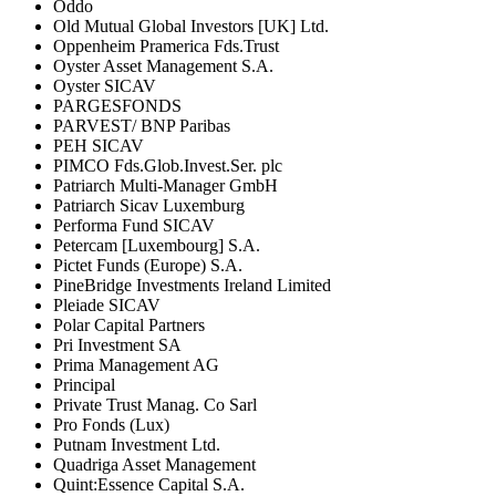
Oddo
Old Mutual Global Investors [UK] Ltd.
Oppenheim Pramerica Fds.Trust
Oyster Asset Management S.A.
Oyster SICAV
PARGESFONDS
PARVEST/ BNP Paribas
PEH SICAV
PIMCO Fds.Glob.Invest.Ser. plc
Patriarch Multi-Manager GmbH
Patriarch Sicav Luxemburg
Performa Fund SICAV
Petercam [Luxembourg] S.A.
Pictet Funds (Europe) S.A.
PineBridge Investments Ireland Limited
Pleiade SICAV
Polar Capital Partners
Pri Investment SA
Prima Management AG
Principal
Private Trust Manag. Co Sarl
Pro Fonds (Lux)
Putnam Investment Ltd.
Quadriga Asset Management
Quint:Essence Capital S.A.