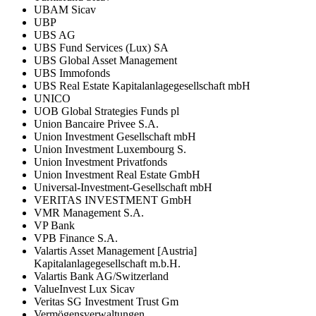
UBAM Sicav
UBP
UBS AG
UBS Fund Services (Lux) SA
UBS Global Asset Management
UBS Immofonds
UBS Real Estate Kapitalanlagegesellschaft mbH
UNICO
UOB Global Strategies Funds pl
Union Bancaire Privee S.A.
Union Investment Gesellschaft mbH
Union Investment Luxembourg S.
Union Investment Privatfonds
Union Investment Real Estate GmbH
Universal-Investment-Gesellschaft mbH
VERITAS INVESTMENT GmbH
VMR Management S.A.
VP Bank
VPB Finance S.A.
Valartis Asset Management [Austria]
Kapitalanlagegesellschaft m.b.H.
Valartis Bank AG/Switzerland
ValueInvest Lux Sicav
Veritas SG Investment Trust Gm
Vermögensverwaltungen