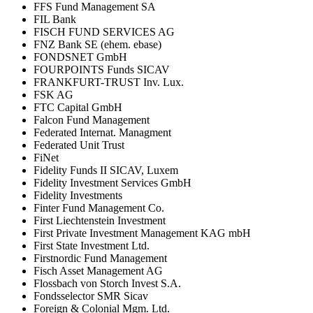
FFS Fund Management SA
FIL Bank
FISCH FUND SERVICES AG
FNZ Bank SE (ehem. ebase)
FONDSNET GmbH
FOURPOINTS Funds SICAV
FRANKFURT-TRUST Inv. Lux.
FSK AG
FTC Capital GmbH
Falcon Fund Management
Federated Internat. Managment
Federated Unit Trust
FiNet
Fidelity Funds II SICAV, Luxem
Fidelity Investment Services GmbH
Fidelity Investments
Finter Fund Management Co.
First Liechtenstein Investment
First Private Investment Management KAG mbH
First State Investment Ltd.
Firstnordic Fund Management
Fisch Asset Management AG
Flossbach von Storch Invest S.A.
Fondsselector SMR Sicav
Foreign & Colonial Mgm. Ltd.