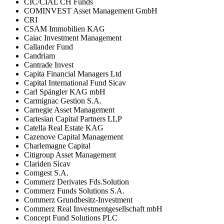
CIC/CIAL CH Funds
COMINVEST Asset Management GmbH
CRI
CSAM Immobilien KAG
Caiac Investment Management
Callander Fund
Candriam
Cantrade Invest
Capita Financial Managers Ltd
Capital International Fund Sicav
Carl Spängler KAG mbH
Carmignac Gestion S.A.
Carnegie Asset Management
Cartesian Capital Partners LLP
Catella Real Estate KAG
Cazenove Capital Management
Charlemagne Capital
Citigroup Asset Management
Clariden Sicav
Comgest S.A.
Commerz Derivates Fds.Solution
Commerz Funds Solutions S.A.
Commerz Grundbesitz-Investment
Commerz Real Investmentgesellschaft mbH
Concept Fund Solutions PLC