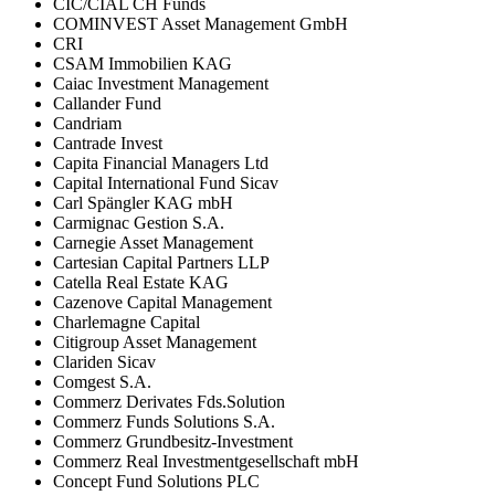
CIC/CIAL CH Funds
COMINVEST Asset Management GmbH
CRI
CSAM Immobilien KAG
Caiac Investment Management
Callander Fund
Candriam
Cantrade Invest
Capita Financial Managers Ltd
Capital International Fund Sicav
Carl Spängler KAG mbH
Carmignac Gestion S.A.
Carnegie Asset Management
Cartesian Capital Partners LLP
Catella Real Estate KAG
Cazenove Capital Management
Charlemagne Capital
Citigroup Asset Management
Clariden Sicav
Comgest S.A.
Commerz Derivates Fds.Solution
Commerz Funds Solutions S.A.
Commerz Grundbesitz-Investment
Commerz Real Investmentgesellschaft mbH
Concept Fund Solutions PLC