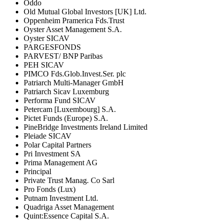
Oddo
Old Mutual Global Investors [UK] Ltd.
Oppenheim Pramerica Fds.Trust
Oyster Asset Management S.A.
Oyster SICAV
PARGESFONDS
PARVEST/ BNP Paribas
PEH SICAV
PIMCO Fds.Glob.Invest.Ser. plc
Patriarch Multi-Manager GmbH
Patriarch Sicav Luxemburg
Performa Fund SICAV
Petercam [Luxembourg] S.A.
Pictet Funds (Europe) S.A.
PineBridge Investments Ireland Limited
Pleiade SICAV
Polar Capital Partners
Pri Investment SA
Prima Management AG
Principal
Private Trust Manag. Co Sarl
Pro Fonds (Lux)
Putnam Investment Ltd.
Quadriga Asset Management
Quint:Essence Capital S.A.