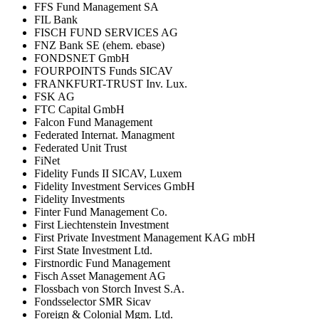
FFS Fund Management SA
FIL Bank
FISCH FUND SERVICES AG
FNZ Bank SE (ehem. ebase)
FONDSNET GmbH
FOURPOINTS Funds SICAV
FRANKFURT-TRUST Inv. Lux.
FSK AG
FTC Capital GmbH
Falcon Fund Management
Federated Internat. Managment
Federated Unit Trust
FiNet
Fidelity Funds II SICAV, Luxem
Fidelity Investment Services GmbH
Fidelity Investments
Finter Fund Management Co.
First Liechtenstein Investment
First Private Investment Management KAG mbH
First State Investment Ltd.
Firstnordic Fund Management
Fisch Asset Management AG
Flossbach von Storch Invest S.A.
Fondsselector SMR Sicav
Foreign & Colonial Mgm. Ltd.