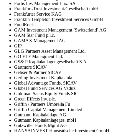
Fortis Inv. Management Lux. SA
Frankfurt-Trust Investment-Gesellschaft mbH
Frankfurter Service KAG
Franklin Templeton Investment Services GmbH
FundRock
GAM Investment Management [Switzerland] AG
GAM Star Fund p.l.c.
GAMAX Management AG
GIP
GLG Partners Asset Management Ltd.
GO ETF Managment Ltd.
GS& P Kapitalanlagengesellschaft S.A.
Gartmore SICAV
Gebser & Partner SICAV
Gerling Investment Kapitalanla
Global Advantage Funds, SICAV
Global Fund Services AG Vaduz
Goldman Sachs Equity Funds SIC
Green Effects Inv. plc.
Griffin / Partners Umbrella Fu
Griffin Capital Management Limited
Gutmann Kapitalanlage AG
Gutmann Kapitalanlageges. mbH
Gutzwiller Fonds Mgmt AG
HANSAINVEST Hanseatische Investment GmbH