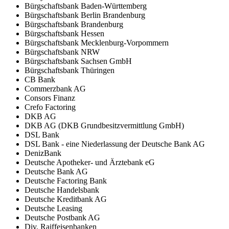
Bürgschaftsbank Baden-Württemberg
Bürgschaftsbank Berlin Brandenburg
Bürgschaftsbank Brandenburg
Bürgschaftsbank Hessen
Bürgschaftsbank Mecklenburg-Vorpommern
Bürgschaftsbank NRW
Bürgschaftsbank Sachsen GmbH
Bürgschaftsbank Thüringen
CB Bank
Commerzbank AG
Consors Finanz
Crefo Factoring
DKB AG
DKB AG (DKB Grundbesitzvermittlung GmbH)
DSL Bank
DSL Bank - eine Niederlassung der Deutsche Bank AG
DenizBank
Deutsche Apotheker- und Ärztebank eG
Deutsche Bank AG
Deutsche Factoring Bank
Deutsche Handelsbank
Deutsche Kreditbank AG
Deutsche Leasing
Deutsche Postbank AG
Div. Raiffeisenbanken