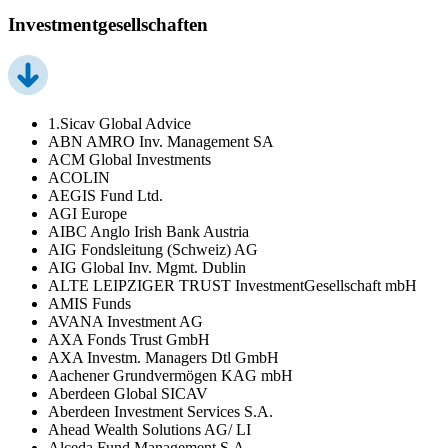
Investmentgesellschaften
1.Sicav Global Advice
ABN AMRO Inv. Management SA
ACM Global Investments
ACOLIN
AEGIS Fund Ltd.
AGI Europe
AIBC Anglo Irish Bank Austria
AIG Fondsleitung (Schweiz) AG
AIG Global Inv. Mgmt. Dublin
ALTE LEIPZIGER TRUST InvestmentGesellschaft mbH
AMIS Funds
AVANA Investment AG
AXA Fonds Trust GmbH
AXA Investm. Managers Dtl GmbH
Aachener Grundvermögen KAG mbH
Aberdeen Global SICAV
Aberdeen Investment Services S.A.
Ahead Wealth Solutions AG/ LI
Alceda Fund Management S.A.