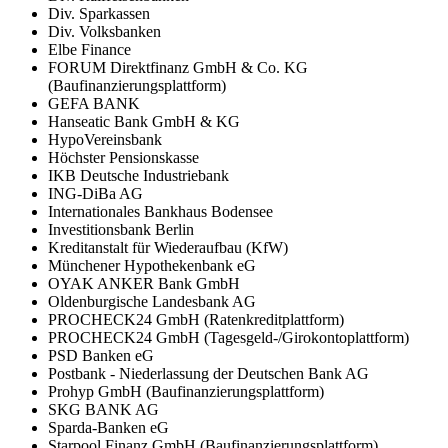
Div. Sparkassen
Div. Volksbanken
Elbe Finance
FORUM Direktfinanz GmbH & Co. KG
(Baufinanzierungsplattform)
GEFA BANK
Hanseatic Bank GmbH & KG
HypoVereinsbank
Höchster Pensionskasse
IKB Deutsche Industriebank
ING-DiBa AG
Internationales Bankhaus Bodensee
Investitionsbank Berlin
Kreditanstalt für Wiederaufbau (KfW)
Münchener Hypothekenbank eG
OYAK ANKER Bank GmbH
Oldenburgische Landesbank AG
PROCHECK24 GmbH (Ratenkreditplattform)
PROCHECK24 GmbH (Tagesgeld-/Girokontoplattform)
PSD Banken eG
Postbank - Niederlassung der Deutschen Bank AG
Prohyp GmbH (Baufinanzierungsplattform)
SKG BANK AG
Sparda-Banken eG
Starpool Finanz GmbH (Baufinanzierungsplattform)