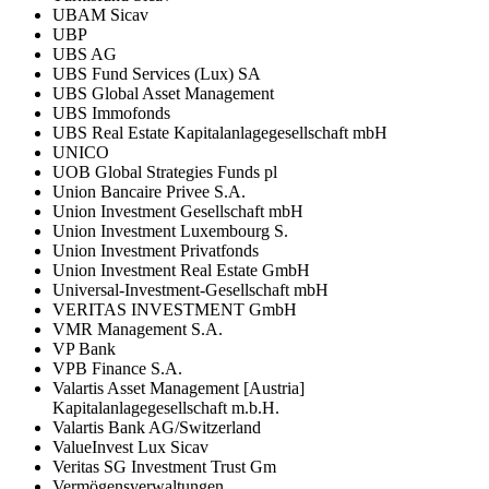
UBAM Sicav
UBP
UBS AG
UBS Fund Services (Lux) SA
UBS Global Asset Management
UBS Immofonds
UBS Real Estate Kapitalanlagegesellschaft mbH
UNICO
UOB Global Strategies Funds pl
Union Bancaire Privee S.A.
Union Investment Gesellschaft mbH
Union Investment Luxembourg S.
Union Investment Privatfonds
Union Investment Real Estate GmbH
Universal-Investment-Gesellschaft mbH
VERITAS INVESTMENT GmbH
VMR Management S.A.
VP Bank
VPB Finance S.A.
Valartis Asset Management [Austria]
Kapitalanlagegesellschaft m.b.H.
Valartis Bank AG/Switzerland
ValueInvest Lux Sicav
Veritas SG Investment Trust Gm
Vermögensverwaltungen