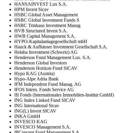
HANSAINVEST Lux S.A.
HPM Invest Sicav
HSBC Global Asset Management
HSBC Global Investment Funds S
HSBC Trinkaus Investment Manag
HVB Structured Invest S.A.
HWB Capital Management S.A.
HYPO-Kapitalanlagegesellschaft mbH
Hauck & Aufhäuser Investment Gesellschaft S.A.
Helaba Investment (Schweiz) AG
Henderson Fund Management Lux. S.A.
Henderson Global Investors
Henderson Horizon Fund SICAV
Hypo KAG (Austria)
Hypo-Alpe Adria Bank
IFM Independent Fund Manag. AG
IFOS Intern. Fonds Service AG
III Fonds (Internationales Immobilien-Institut GmbH)
ING Index Linked Fund SICAV
ING International Sicav
ING(L) Invest SICAV
INKA GmbH
INVESCO KAG
INVESCO Management S.A.
IPConcept Fund Management S.A.