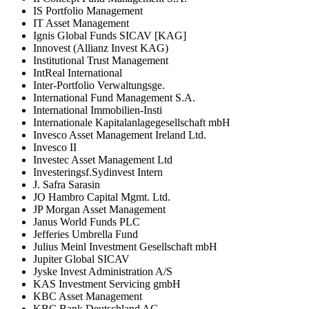
IS Portfolio Management
IT Asset Management
Ignis Global Funds SICAV [KAG]
Innovest (Allianz Invest KAG)
Institutional Trust Management
IntReal International
Inter-Portfolio Verwaltungsge.
International Fund Management S.A.
International Immobilien-Insti
Internationale Kapitalanlagegesellschaft mbH
Invesco Asset Management Ireland Ltd.
Invesco II
Investec Asset Management Ltd
Investeringsf.Sydinvest Intern
J. Safra Sarasin
JO Hambro Capital Mgmt. Ltd.
JP Morgan Asset Management
Janus World Funds PLC
Jefferies Umbrella Fund
Julius Meinl Investment Gesellschaft mbH
Jupiter Global SICAV
Jyske Invest Administration A/S
KAS Investment Servicing gmbH
KBC Asset Management
KBC Bank Deutschland AG