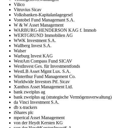
Vilico
Vitruvius Sicav
Volksbanken-Kapitalanlagegesel
Vontobel Fund Managemant S.A.
W & W Asset Management
WARBURG-HENDERSON KAG f. Immob
WERTGRUND Immobilien AG
WWK Investment S.A.
Wallberg Invest S.A.
Walser
Warburg Invest KAG
WestAm Compass Fund SICAV
WestInvest Ges. für Investmentfonds
WestLB Asset Mgmt Lux. S.A.
Winterthur Fund Management Co.
Worldwide Investors Ptf. Sicav
Xanthos Asset Management Ltd.
bank zweiplus ag
bank zweiplus ag (strategische Vermögensverwaltung)
da Vinci Investment S.A.
db x-trackers
iShares plc
mperical Asset Management
von der Heydt Kersten KG
von der HeydtKerstenInvestS.A.