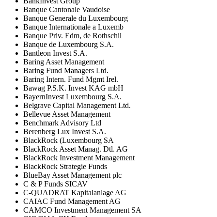
BankInvest Group
Banque Cantonale Vaudoise
Banque Generale du Luxembourg
Banque Internationale a Luxemb
Banque Priv. Edm, de Rothschil
Banque de Luxembourg S.A.
Bantleon Invest S.A.
Baring Asset Management
Baring Fund Managers Ltd.
Baring Intern. Fund Mgmt Irel.
Bawag P.S.K. Invest KAG mbH
BayernInvest Luxembourg S.A.
Belgrave Capital Management Ltd.
Bellevue Asset Management
Benchmark Advisory Ltd
Berenberg Lux Invest S.A.
BlackRock (Luxembourg SA
BlackRock Asset Manag. Dtl. AG
BlackRock Investment Management
BlackRock Strategie Funds
BlueBay Asset Management plc
C & P Funds SICAV
C-QUADRAT Kapitalanlage AG
CAIAC Fund Management AG
CAMCO Investment Management SA