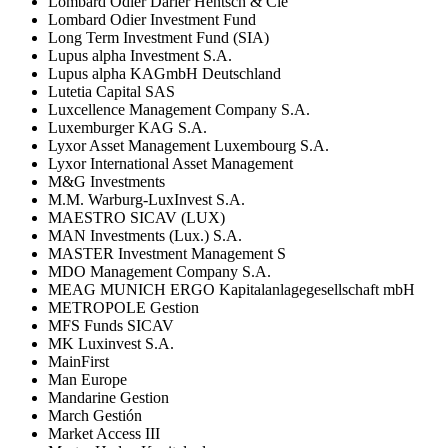
Lombard Odier Darier Hentsch & Cie
Lombard Odier Investment Fund
Long Term Investment Fund (SIA)
Lupus alpha Investment S.A.
Lupus alpha KAGmbH Deutschland
Lutetia Capital SAS
Luxcellence Management Company S.A.
Luxemburger KAG S.A.
Lyxor Asset Management Luxembourg S.A.
Lyxor International Asset Management
M&G Investments
M.M. Warburg-LuxInvest S.A.
MAESTRO SICAV (LUX)
MAN Investments (Lux.) S.A.
MASTER Investment Management S
MDO Management Company S.A.
MEAG MUNICH ERGO Kapitalanlagegesellschaft mbH
METROPOLE Gestion
MFS Funds SICAV
MK Luxinvest S.A.
MainFirst
Man Europe
Mandarine Gestion
March Gestión
Market Access III