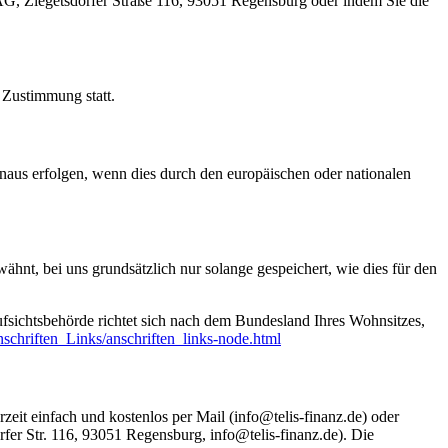
G, Ziegetsdorfer Straße 116, 93051 Regensburg oder indem Sie die
Zustimmung statt.
naus erfolgen, wenn dies durch den europäischen oder nationalen
nt, bei uns grundsätzlich nur solange gespeichert, wie dies für den
ufsichtsbehörde richtet sich nach dem Bundesland Ihres Wohnsitzes,
schriften_Links/anschriften_links-node.html
zeit einfach und kostenlos per Mail (info@telis-finanz.de) oder
fer Str. 116, 93051 Regensburg, info@telis-finanz.de). Die