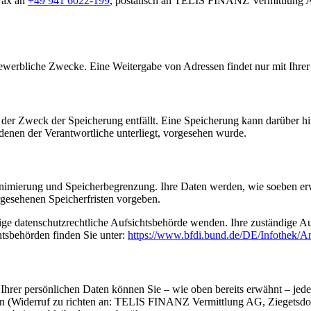
Fax an
+49 941 6022-199
, postalisch an TELIS FINANZ Vermittlung A
erbliche Zwecke. Eine Weitergabe von Adressen findet nur mit Ihrer 
der Zweck der Speicherung entfällt. Eine Speicherung kann darüber hi
denen der Verantwortliche unterliegt, vorgesehen wurde.
nimierung und Speicherbegrenzung. Ihre Daten werden, wie soeben erwäh
gesehenen Speicherfristen vorgeben.
dige datenschutzrechtliche Aufsichtsbehörde wenden. Ihre zuständige A
htsbehörden finden Sie unter:
https://www.bfdi.bund.de/DE/Infothek/An
hrer persönlichen Daten können Sie – wie oben bereits erwähnt – jeder
ufen (Widerruf zu richten an: TELIS FINANZ Vermittlung AG, Ziegetsdor