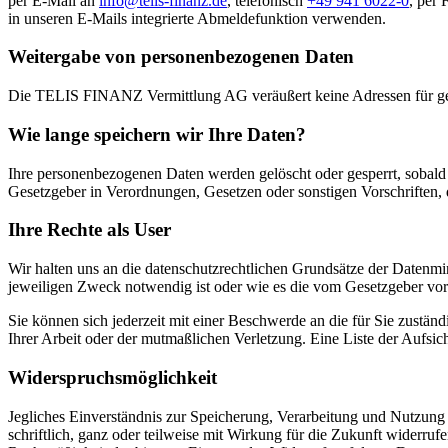
per E-Mail an
info@telis-finanz.de
, telefonisch
+49 941 6022-0
, per 
in unseren E-Mails integrierte Abmeldefunktion verwenden.
Weitergabe von personenbezogenen Daten
Die TELIS FINANZ Vermittlung AG veräußert keine Adressen für gew
Wie lange speichern wir Ihre Daten?
Ihre personenbezogenen Daten werden gelöscht oder gesperrt, sobald 
Gesetzgeber in Verordnungen, Gesetzen oder sonstigen Vorschriften, 
Ihre Rechte als User
Wir halten uns an die datenschutzrechtlichen Grundsätze der Datenmi
jeweiligen Zweck notwendig ist oder wie es die vom Gesetzgeber vor
Sie können sich jederzeit mit einer Beschwerde an die für Sie zustän
Ihrer Arbeit oder der mutmaßlichen Verletzung. Eine Liste der Aufsic
Widerspruchsmöglichkeit
Jegliches Einverständnis zur Speicherung, Verarbeitung und Nutzung I
schriftlich, ganz oder teilweise mit Wirkung für die Zukunft widerr