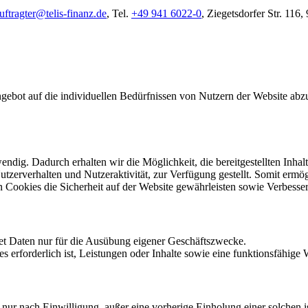
ftragter@telis-finanz.de
, Tel.
+49 941 6022-0
, Ziegetsdorfer Str. 116
gebot auf die individuellen Bedürfnissen von Nutzern der Website abzu
dig. Dadurch erhalten wir die Möglichkeit, die bereitgestellten Inhalte
Nutzerverhalten und Nutzeraktivität, zur Verfügung gestellt. Somit er
n Cookies die Sicherheit auf der Website gewährleisten sowie Verbess
t Daten nur für die Ausübung eigener Geschäftszwecke.
rforderlich ist, Leistungen oder Inhalte sowie eine funktionsfähige We
nur nach Einwilligung, außer eine vorherige Einholung einer solchen i