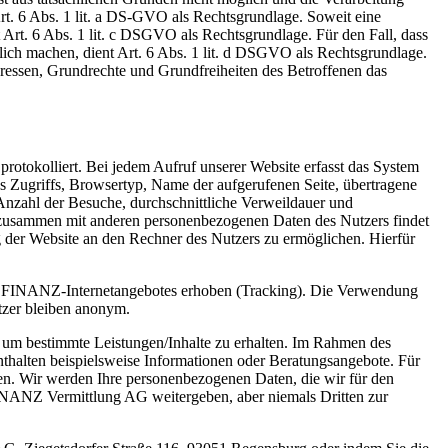
Art. 6 Abs. 1 lit. a DS-GVO als Rechtsgrundlage. Soweit eine
t Art. 6 Abs. 1 lit. c DSGVO als Rechtsgrundlage. Für den Fall, dass
lich machen, dient Art. 6 Abs. 1 lit. d DSGVO als Rechtsgrundlage.
teressen, Grundrechte und Grundfreiheiten des Betroffenen das
otokolliert. Bei jedem Aufruf unserer Website erfasst das System
 Zugriffs, Browsertyp, Name der aufgerufenen Seite, übertragene
nzahl der Besuche, durchschnittliche Verweildauer und
n zusammen mit anderen personenbezogenen Daten des Nutzers findet
g der Website an den Rechner des Nutzers zu ermöglichen. Hierfür
S FINANZ-Internetangebotes erhoben (Tracking). Die Verwendung
utzer bleiben anonym.
, um bestimmte Leistungen/Inhalte zu erhalten. Im Rahmen des
halten beispielsweise Informationen oder Beratungsangebote. Für
en. Wir werden Ihre personenbezogenen Daten, die wir für den
FINANZ Vermittlung AG weitergeben, aber niemals Dritten zur