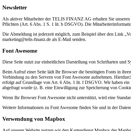
Newsletter
Als aktiver Mitarbeiter der TELIS FINANZ AG erhalten Sie unseren r
Pflichten (Art. 6 Abs. 1 S. 1 lit. b DSGVO). Die Mitarbeiterinformatio
Die Abmeldung ist jederzeit möglich, zum Beispiel über den Link „V
marketing@telis-finanz.de als E-Mail senden.
Font Awesome
Diese Seite nutzt zur einheitlichen Darstellung von Schriftarten un
Beim Aufruf einer Seite lädt Ihr Browser die benötigten Fonts in i
Verbindung zu den Servern von Font Awesome aufnehmen. Hierdurch 
erfolgt auf Grundlage von Art. 6 Abs. 1 lit. f DSGVO. Wir haben ein b
abgefragt wurde (z. B. eine Einwilligung zur Speicherung von Cookies)
Wenn Ihr Browser Font Awesome nicht unterstützt, wird eine Standar
Weitere Informationen zu Font Awesome finden Sie und in der Daten
Verwendung von Mapbox
Auf unserer Website nutzen wir den Kartendienst Mapbox der Mapbox