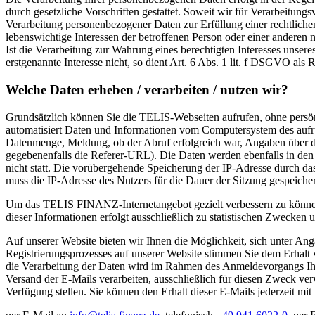
durch gesetzliche Vorschriften gestattet. Soweit wir für Verarbeitun
Verarbeitung personenbezogener Daten zur Erfüllung einer rechtlichen 
lebenswichtige Interessen der betroffenen Person oder einer anderen
Ist die Verarbeitung zur Wahrung eines berechtigten Interesses unser
erstgenannte Interesse nicht, so dient Art. 6 Abs. 1 lit. f DSGVO als 
Welche Daten erheben / verarbeiten / nutzen wir?
Grundsätzlich können Sie die TELIS-Webseiten aufrufen, ohne persön
automatisiert Daten und Informationen vom Computersystem des aufru
Datenmenge, Meldung, ob der Abruf erfolgreich war, Angaben über d
gegebenenfalls die Referer-URL). Die Daten werden ebenfalls in den
nicht statt. Die vorübergehende Speicherung der IP-Adresse durch da
muss die IP-Adresse des Nutzers für die Dauer der Sitzung gespeicher
Um das TELIS FINANZ-Internetangebot gezielt verbessern zu könne
dieser Informationen erfolgt ausschließlich zu statistischen Zwecken u
Auf unserer Website bieten wir Ihnen die Möglichkeit, sich unter A
Registrierungsprozesses auf unserer Website stimmen Sie dem Erhal
die Verarbeitung der Daten wird im Rahmen des Anmeldevorgangs Ihr
Versand der E-Mails verarbeiten, ausschließlich für diesen Zweck v
Verfügung stellen. Sie können den Erhalt dieser E-Mails jederzeit mit