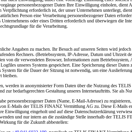
gsvorgänge personenbezogener Daten Ihre Einwilligung einholen, dient 
Verpflichtung erforderlich ist, der unser Unternehmen unterliegt, dien
 natürlichen Person eine Verarbeitung personenbezogener Daten erforder
es Unternehmens oder eines Dritten erforderlich und überwiegen die In
Rechtsgrundlage für die Verarbeitung.
liche Angaben zu machen. Ihr Besuch auf unseren Seiten wird jedoch pr
fenden Rechners. (Betriebssystem, IP-Adresse, Datum und Uhrzeit des
en von dir verwendeten Browser, Informationen zum Betriebssystem, A
 Logfiles unseres Systems gespeichert. Eine Speicherung dieser Date
s System für die Dauer der Sitzung ist notwendig, um eine Auslieferun
t bleiben.
n, werden in anonymisierter Form Daten über die Nutzung des TELI
nd zur bedarfsgerechten Gestaltung unseres Internetauftritts. Sie als N
ngabe personenbezogener Daten (Name, E-Mail-Adresse) zu registrieren
t von E-Mails der TELIS FINANZ Vermittlung AG zu. Diese E-Mails ent
e Einwilligung eingeholt und auf diese Datenschutzerklärung verwies
erwenden und nur intern an die zuständige Stelle innerhalb der TELIS 
 Wirkung für die Zukunft abbestellen: