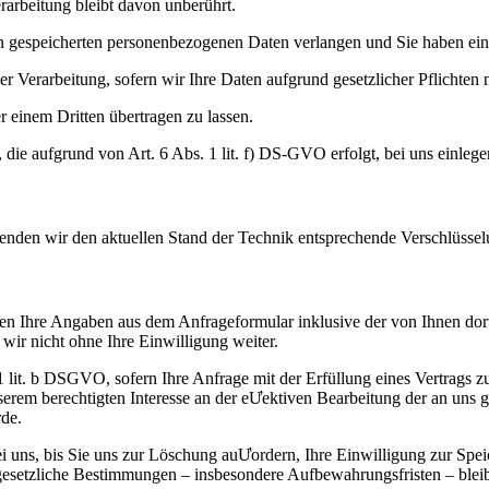
arbeitung bleibt davon unberührt.
 gespeicherten personenbezogenen Daten verlangen und Sie haben ein 
 Verarbeitung, sofern wir Ihre Daten aufgrund gesetzlicher Pflichten n
 einem Dritten übertragen zu lassen.
die aufgrund von Art. 6 Abs. 1 lit. f) DS-GVO erfolgt, bei uns einlege
wenden wir den aktuellen Stand der Technik entsprechende Verschlüssel
n Ihre Angaben aus dem Anfrageformular inklusive der von Ihnen dor
wir nicht ohne Ihre Einwilligung weiter.
. 1 lit. b DSGVO, sofern Ihre Anfrage mit der Erfüllung eines Vertra
unserem berechtigten Interesse an der eƯektiven Bearbeitung der an uns 
rde.
 uns, bis Sie uns zur Löschung auƯordern, Ihre Einwilligung zur Spei
gesetzliche Bestimmungen – insbesondere Aufbewahrungsfristen – blei