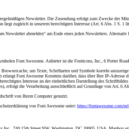
egelmäßigen Newsletter. Die Zusendung erfolgt zum Zwecke der Mitarb
n liegt zugleich in unserem berechtigten Interesse (Art. 6 Abs. 1 S. 1 
om Newsletter abmelden“ am Ende eines jeden Newsletters. Alternativ
d Symbolen Font Awesome. Anbieter ist die Fonticons, Inc., 6 Porter 
hren Browsercache, um Texte, Schriftarten und Symbole korrekt anzuz
erlangt Font Awesome Kenntnis darüber, dass über Ihre IP-Adresse 
erechtigtes Interesse an der einheitlichen Darstellung des Schriftbilde
, erfolgt die Verarbeitung ausschließlich auf Grundlage von Art. 6 Abs
dschrift von Ihrem Computer genutzt.
schutzerklärung von Font Awesome unter:
https://fontawesome.com/pr
 Inc., 740 15th Street NW, Washington, DC 20005, USA. Mapbox ermögl