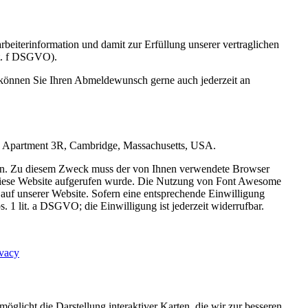
eiterinformation und damit zur Erfüllung unserer vertraglichen
lit. f DSGVO).
 können Sie Ihren Abmeldewunsch gerne auch jederzeit an
Road Apartment 3R, Cambridge, Massachusetts, USA.
eigen. Zu diesem Zweck muss der von Ihnen verwendete Browser
diese Website aufgerufen wurde. Die Nutzung von Font Awesome
s auf unserer Website. Sofern eine entsprechende Einwilligung
. 1 lit. a DSGVO; die Einwilligung ist jederzeit widerrufbar.
ivacy
icht die Darstellung interaktiver Karten, die wir zur besseren