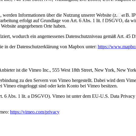
, werden Informationen über die Nutzung unserer Website (z.ௗB. IP-
beitung erfolgt auf Grundlage von Art. 6 Abs. 1 lit. f DSGVO, da wir 
r Website angegebenen Orte haben.
iziert, wodurch ein angemessenes Datenschutzniveau gemäß Art. 45 D
ie in der Datenschutzerklärung von Mapbox unter:
https://www.mapbox
Anbieter ist die Vimeo Inc., 555 West 18th Street, New York, New Yo
rbindung zu den Servern von Vimeo hergestellt. Dabei wird dem Vimeo
ei Vimeo eingeloggt sind oder kein Konto bei Vimeo besitzen.
t. 6 Abs. 1 lit. a DSGVO). Vimeo ist unter dem EU-U.S. Data Privacy
imeo:
https://vimeo.com/privacy