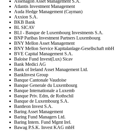
Assenagon Asset Management S.A.
Atlantis Investment Management
Auda Hedge Management (Cayman)
Axxion S.A.
BKB Bank
BL SICAV
BLI - Banque de Luxembourg Investments S.A.
BNP Paribas Investment Partners Luxembourg
BNY Mellon Asset Management
BNY Mellon Service Kapitalanlage-Gesellschaft mbH
BVE Capital Management S.A.
Baloise Fund Invest(Lux) Sicav
Bank Medici AG
Bank of Ireland Asset Management Ltd.
BankInvest Group
Banque Cantonale Vaudoise
Banque Generale du Luxembourg
Banque Internationale a Luxemb
Banque Priv. Edm, de Rothschil
Banque de Luxembourg S.A.
Bantleon Invest S.A.
Baring Asset Management
Baring Fund Managers Ltd.
Baring Intern. Fund Mgmt Irel.
Bawag P.S.K. Invest KAG mbH