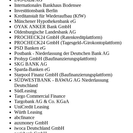
Internationales Bankhaus Bodensee
Investitionsbank Berlin
Kreditanstalt für Wiederaufbau (KfW)
Münchener Hypothekenbank eG
OYAK ANKER Bank GmbH
Oldenburgische Landesbank AG
PROCHECK24 GmbH (Ratenkreditplattform)
PROCHECK24 GmbH (Tagesgeld-/Girokontoplattform)
PSD Banken eG
Postbank - Niederlassung der Deutschen Bank AG
Prohyp GmbH (Baufinanzierungsplattform)
SKG BANK AG
Sparda-Banken eG
Starpool Finanz GmbH (Baufinanzierungsplattform)
SÜDWESTBANK - BAWAG AG Niederlassung
Deutschland
SüdLeasing
Targo Commercial Finance
Targobank AG & Co. KGaA
UniCredit Leasing
Würth Leasing
abcfinance
auxmoney GmbH
iwoca Deutschland GmbH