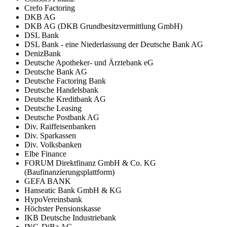
Crefo Factoring
DKB AG
DKB AG (DKB Grundbesitzvermittlung GmbH)
DSL Bank
DSL Bank - eine Niederlassung der Deutsche Bank AG
DenizBank
Deutsche Apotheker- und Ärztebank eG
Deutsche Bank AG
Deutsche Factoring Bank
Deutsche Handelsbank
Deutsche Kreditbank AG
Deutsche Leasing
Deutsche Postbank AG
Div. Raiffeisenbanken
Div. Sparkassen
Div. Volksbanken
Elbe Finance
FORUM Direktfinanz GmbH & Co. KG
(Baufinanzierungsplattform)
GEFA BANK
Hanseatic Bank GmbH & KG
HypoVereinsbank
Höchster Pensionskasse
IKB Deutsche Industriebank
ING-DiBa AG