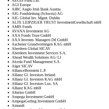
AEGIS Fund Ltd.
AGI Europe
AIBC Anglo Irish Bank Austria
AIG Fondsleitung (Schweiz) AG
AIG Global Inv. Mgmt. Dublin
ALTE LEIPZIGER TRUST InvestmentGesellschaft mbH
AMIS Funds
AVANA Investment AG
AXA Fonds Trust GmbH
AXA Investm. Managers Dtl GmbH
Aachener Grundvermögen KAG mbH
Aberdeen Global SICAV
Aberdeen Investment Services S.A.
Ahead Wealth Solutions AG/ LI
Alceda Fund Management S.A.
Alger SICAV
AllianceBernstein L.P.
Allianz Gl. Investors Ireland
Allianz Gl. Investors KAG mbH
Allianz Gl. Investors Lux. SA
Allianz KAG mbH
Altarius GmbH
Ampega Investment GmbH
AmpegaGerling Investment GmbH
Amundi