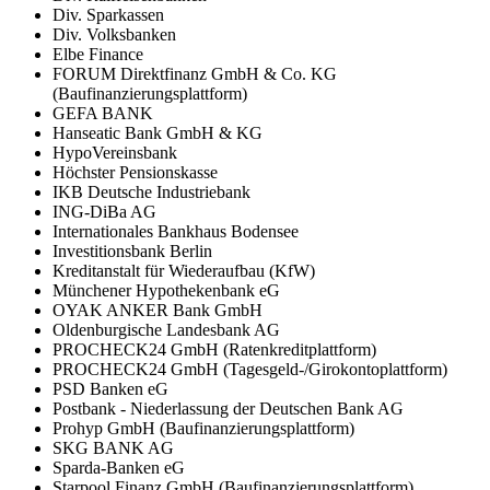
Div. Sparkassen
Div. Volksbanken
Elbe Finance
FORUM Direktfinanz GmbH & Co. KG
(Baufinanzierungsplattform)
GEFA BANK
Hanseatic Bank GmbH & KG
HypoVereinsbank
Höchster Pensionskasse
IKB Deutsche Industriebank
ING-DiBa AG
Internationales Bankhaus Bodensee
Investitionsbank Berlin
Kreditanstalt für Wiederaufbau (KfW)
Münchener Hypothekenbank eG
OYAK ANKER Bank GmbH
Oldenburgische Landesbank AG
PROCHECK24 GmbH (Ratenkreditplattform)
PROCHECK24 GmbH (Tagesgeld-/Girokontoplattform)
PSD Banken eG
Postbank - Niederlassung der Deutschen Bank AG
Prohyp GmbH (Baufinanzierungsplattform)
SKG BANK AG
Sparda-Banken eG
Starpool Finanz GmbH (Baufinanzierungsplattform)