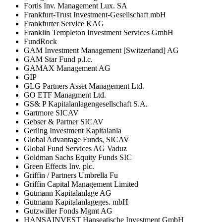
Fortis Inv. Management Lux. SA
Frankfurt-Trust Investment-Gesellschaft mbH
Frankfurter Service KAG
Franklin Templeton Investment Services GmbH
FundRock
GAM Investment Management [Switzerland] AG
GAM Star Fund p.l.c.
GAMAX Management AG
GIP
GLG Partners Asset Management Ltd.
GO ETF Managment Ltd.
GS& P Kapitalanlagengesellschaft S.A.
Gartmore SICAV
Gebser & Partner SICAV
Gerling Investment Kapitalanla
Global Advantage Funds, SICAV
Global Fund Services AG Vaduz
Goldman Sachs Equity Funds SIC
Green Effects Inv. plc.
Griffin / Partners Umbrella Fu
Griffin Capital Management Limited
Gutmann Kapitalanlage AG
Gutmann Kapitalanlageges. mbH
Gutzwiller Fonds Mgmt AG
HANSAINVEST Hanseatische Investment GmbH