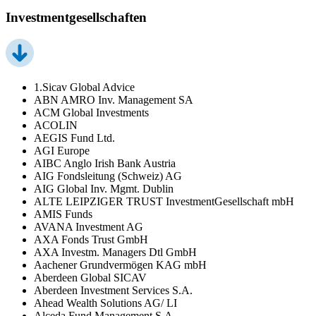
Investmentgesellschaften
1.Sicav Global Advice
ABN AMRO Inv. Management SA
ACM Global Investments
ACOLIN
AEGIS Fund Ltd.
AGI Europe
AIBC Anglo Irish Bank Austria
AIG Fondsleitung (Schweiz) AG
AIG Global Inv. Mgmt. Dublin
ALTE LEIPZIGER TRUST InvestmentGesellschaft mbH
AMIS Funds
AVANA Investment AG
AXA Fonds Trust GmbH
AXA Investm. Managers Dtl GmbH
Aachener Grundvermögen KAG mbH
Aberdeen Global SICAV
Aberdeen Investment Services S.A.
Ahead Wealth Solutions AG/ LI
Alceda Fund Management S.A.