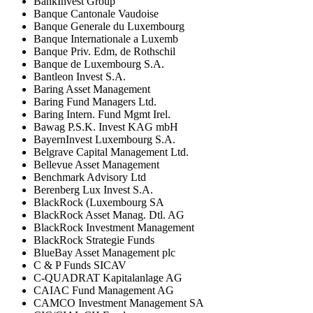
BankInvest Group
Banque Cantonale Vaudoise
Banque Generale du Luxembourg
Banque Internationale a Luxemb
Banque Priv. Edm, de Rothschil
Banque de Luxembourg S.A.
Bantleon Invest S.A.
Baring Asset Management
Baring Fund Managers Ltd.
Baring Intern. Fund Mgmt Irel.
Bawag P.S.K. Invest KAG mbH
BayernInvest Luxembourg S.A.
Belgrave Capital Management Ltd.
Bellevue Asset Management
Benchmark Advisory Ltd
Berenberg Lux Invest S.A.
BlackRock (Luxembourg SA
BlackRock Asset Manag. Dtl. AG
BlackRock Investment Management
BlackRock Strategie Funds
BlueBay Asset Management plc
C & P Funds SICAV
C-QUADRAT Kapitalanlage AG
CAIAC Fund Management AG
CAMCO Investment Management SA