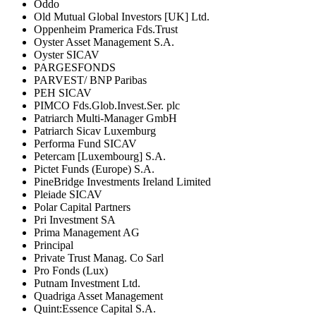
Oddo
Old Mutual Global Investors [UK] Ltd.
Oppenheim Pramerica Fds.Trust
Oyster Asset Management S.A.
Oyster SICAV
PARGESFONDS
PARVEST/ BNP Paribas
PEH SICAV
PIMCO Fds.Glob.Invest.Ser. plc
Patriarch Multi-Manager GmbH
Patriarch Sicav Luxemburg
Performa Fund SICAV
Petercam [Luxembourg] S.A.
Pictet Funds (Europe) S.A.
PineBridge Investments Ireland Limited
Pleiade SICAV
Polar Capital Partners
Pri Investment SA
Prima Management AG
Principal
Private Trust Manag. Co Sarl
Pro Fonds (Lux)
Putnam Investment Ltd.
Quadriga Asset Management
Quint:Essence Capital S.A.