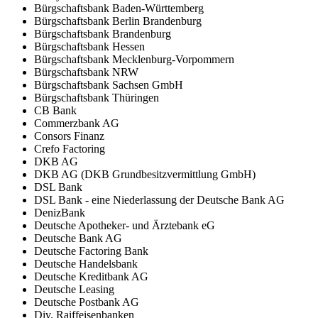
Bürgschaftsbank Baden-Württemberg
Bürgschaftsbank Berlin Brandenburg
Bürgschaftsbank Brandenburg
Bürgschaftsbank Hessen
Bürgschaftsbank Mecklenburg-Vorpommern
Bürgschaftsbank NRW
Bürgschaftsbank Sachsen GmbH
Bürgschaftsbank Thüringen
CB Bank
Commerzbank AG
Consors Finanz
Crefo Factoring
DKB AG
DKB AG (DKB Grundbesitzvermittlung GmbH)
DSL Bank
DSL Bank - eine Niederlassung der Deutsche Bank AG
DenizBank
Deutsche Apotheker- und Ärztebank eG
Deutsche Bank AG
Deutsche Factoring Bank
Deutsche Handelsbank
Deutsche Kreditbank AG
Deutsche Leasing
Deutsche Postbank AG
Div. Raiffeisenbanken