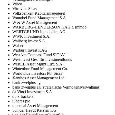
Vilico
Vitruvius Sicav
Volksbanken-Kapitalanlagegesel
Vontobel Fund Managemant S.A.
W & W Asset Management
WARBURG-HENDERSON KAG f. Immob
WERTGRUND Immobilien AG
WWK Investment S.A.
Wallberg Invest S.A.
Walser
Warburg Invest KAG
WestAm Compass Fund SICAV
WestInvest Ges. für Investmentfonds
WestLB Asset Mgmt Lux. S.A.
Winterthur Fund Management Co.
Worldwide Investors Ptf. Sicav
Xanthos Asset Management Ltd.
bank zweiplus ag
bank zweiplus ag (strategische Vermögensverwaltung)
da Vinci Investment S.A.
db x-trackers
iShares plc
mperical Asset Management
von der Heydt Kersten KG
von der HeydtKerstenInvestS.A.