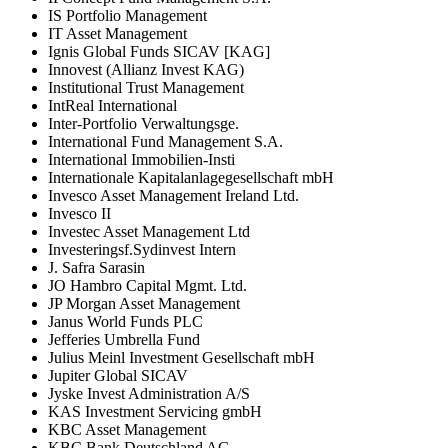
IS Portfolio Management
IT Asset Management
Ignis Global Funds SICAV [KAG]
Innovest (Allianz Invest KAG)
Institutional Trust Management
IntReal International
Inter-Portfolio Verwaltungsge.
International Fund Management S.A.
International Immobilien-Insti
Internationale Kapitalanlagegesellschaft mbH
Invesco Asset Management Ireland Ltd.
Invesco II
Investec Asset Management Ltd
Investeringsf.Sydinvest Intern
J. Safra Sarasin
JO Hambro Capital Mgmt. Ltd.
JP Morgan Asset Management
Janus World Funds PLC
Jefferies Umbrella Fund
Julius Meinl Investment Gesellschaft mbH
Jupiter Global SICAV
Jyske Invest Administration A/S
KAS Investment Servicing gmbH
KBC Asset Management
KBC Bank Deutschland AG