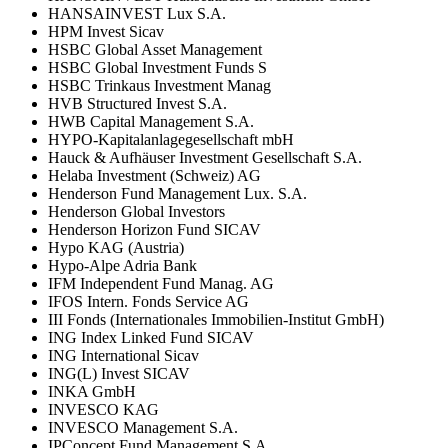
HANSAINVEST Lux S.A.
HPM Invest Sicav
HSBC Global Asset Management
HSBC Global Investment Funds S
HSBC Trinkaus Investment Manag
HVB Structured Invest S.A.
HWB Capital Management S.A.
HYPO-Kapitalanlagegesellschaft mbH
Hauck & Aufhäuser Investment Gesellschaft S.A.
Helaba Investment (Schweiz) AG
Henderson Fund Management Lux. S.A.
Henderson Global Investors
Henderson Horizon Fund SICAV
Hypo KAG (Austria)
Hypo-Alpe Adria Bank
IFM Independent Fund Manag. AG
IFOS Intern. Fonds Service AG
III Fonds (Internationales Immobilien-Institut GmbH)
ING Index Linked Fund SICAV
ING International Sicav
ING(L) Invest SICAV
INKA GmbH
INVESCO KAG
INVESCO Management S.A.
IPConcept Fund Management S.A.