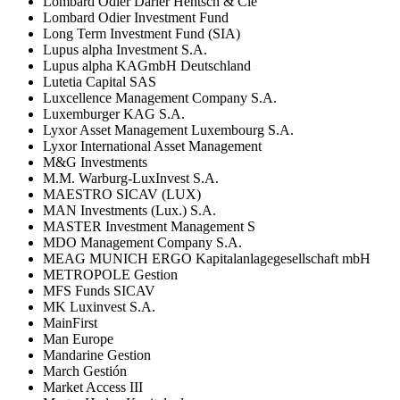
Lombard Odier Darier Hentsch & Cie
Lombard Odier Investment Fund
Long Term Investment Fund (SIA)
Lupus alpha Investment S.A.
Lupus alpha KAGmbH Deutschland
Lutetia Capital SAS
Luxcellence Management Company S.A.
Luxemburger KAG S.A.
Lyxor Asset Management Luxembourg S.A.
Lyxor International Asset Management
M&G Investments
M.M. Warburg-LuxInvest S.A.
MAESTRO SICAV (LUX)
MAN Investments (Lux.) S.A.
MASTER Investment Management S
MDO Management Company S.A.
MEAG MUNICH ERGO Kapitalanlagegesellschaft mbH
METROPOLE Gestion
MFS Funds SICAV
MK Luxinvest S.A.
MainFirst
Man Europe
Mandarine Gestion
March Gestión
Market Access III