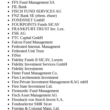
FFS Fund Management SA
FIL Bank
FISCH FUND SERVICES AG
FNZ Bank SE (ehem. ebase)
FONDSNET GmbH
FOURPOINTS Funds SICAV
FRANKFURT-TRUST Inv. Lux.
FSK AG
FTC Capital GmbH
Falcon Fund Management
Federated Internat. Managment
Federated Unit Trust
FiNet
Fidelity Funds II SICAV, Luxem
Fidelity Investment Services GmbH
Fidelity Investments
Finter Fund Management Co.
First Liechtenstein Investment
First Private Investment Management KAG mbH
First State Investment Ltd.
Firstnordic Fund Management
Fisch Asset Management AG
Flossbach von Storch Invest S.A.
Fondsselector SMR Sicav
Foreign & Colonial Mgm. Ltd.