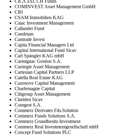
CIC/CIAL CH Funds
COMINVEST Asset Management GmbH
CRI
CSAM Immobilien KAG
Caiac Investment Management
Callander Fund
Candriam
Cantrade Invest
Capita Financial Managers Ltd
Capital International Fund Sicav
Carl Spängler KAG mbH
Carmignac Gestion S.A.
Carnegie Asset Management
Cartesian Capital Partners LLP
Catella Real Estate KAG
Cazenove Capital Management
Charlemagne Capital
Citigroup Asset Management
Clariden Sicav
Comgest S.A.
Commerz Derivates Fds.Solution
Commerz Funds Solutions S.A.
Commerz Grundbesitz-Investment
Commerz Real Investmentgesellschaft mbH
Concept Fund Solutions PLC