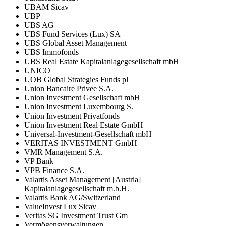
UBAM Sicav
UBP
UBS AG
UBS Fund Services (Lux) SA
UBS Global Asset Management
UBS Immofonds
UBS Real Estate Kapitalanlagegesellschaft mbH
UNICO
UOB Global Strategies Funds pl
Union Bancaire Privee S.A.
Union Investment Gesellschaft mbH
Union Investment Luxembourg S.
Union Investment Privatfonds
Union Investment Real Estate GmbH
Universal-Investment-Gesellschaft mbH
VERITAS INVESTMENT GmbH
VMR Management S.A.
VP Bank
VPB Finance S.A.
Valartis Asset Management [Austria]
Kapitalanlagegesellschaft m.b.H.
Valartis Bank AG/Switzerland
ValueInvest Lux Sicav
Veritas SG Investment Trust Gm
Vermögensverwaltungen