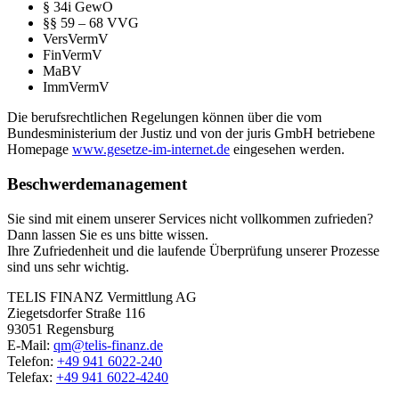
§ 34i GewO
§§ 59 – 68 VVG
VersVermV
FinVermV
MaBV
ImmVermV
Die berufsrechtlichen Regelungen können über die vom
Bundesministerium der Justiz und von der juris GmbH betriebene
Homepage
www.gesetze-im-internet.de
eingesehen werden.
Beschwerdemanagement
Sie sind mit einem unserer Services nicht vollkommen zufrieden?
Dann lassen Sie es uns bitte wissen.
Ihre Zufriedenheit und die laufende Überprüfung unserer Prozesse
sind uns sehr wichtig.
TELIS FINANZ Vermittlung AG
Ziegetsdorfer Straße 116
93051 Regensburg
E-Mail:
qm@telis-finanz.de
Telefon:
+49 941 6022-240
Telefax:
+49 941 6022-4240