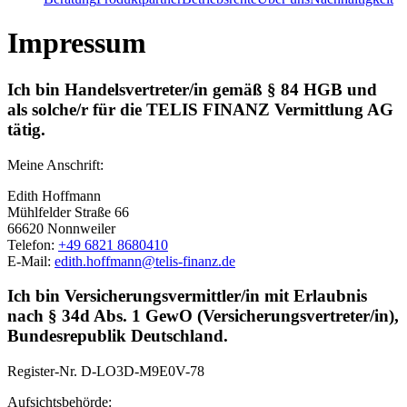
Impressum
Ich bin Handelsvertreter/in gemäß § 84 HGB und
als solche/r für die TELIS FINANZ Vermittlung AG
tätig.
Meine Anschrift:
Edith Hoffmann
Mühlfelder Straße 66
66620 Nonnweiler
Telefon:
+49 6821 8680410
E-Mail:
edith.hoffmann@telis-finanz.de
Ich bin Versicherungsvermittler/in mit Erlaubnis
nach § 34d Abs. 1 GewO (Versicherungsvertreter/in),
Bundesrepublik Deutschland.
Register-Nr.
D-LO3D-M9E0V-78
Aufsichtsbehörde: