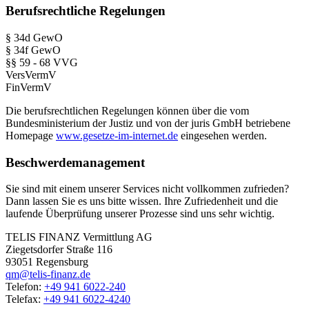
Berufsrechtliche Regelungen
§ 34d GewO
§ 34f GewO
§§ 59 - 68 VVG
VersVermV
FinVermV
Die berufsrechtlichen Regelungen können über die vom
Bundesministerium der Justiz und von der juris GmbH betriebene
Homepage
www.gesetze-im-internet.de
eingesehen werden.
Beschwerdemanagement
Sie sind mit einem unserer Services nicht vollkommen zufrieden?
Dann lassen Sie es uns bitte wissen. Ihre Zufriedenheit und die
laufende Überprüfung unserer Prozesse sind uns sehr wichtig.
TELIS FINANZ Vermittlung AG
Ziegetsdorfer Straße 116
93051 Regensburg
qm@telis-finanz.de
Telefon:
+49 941 6022-240
Telefax:
+49 941 6022-4240