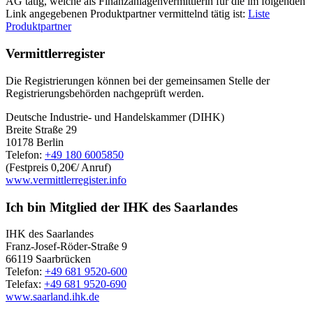
AG tätig, welche als Finanzanlagenvermittlerin für die im folgenden
Link angegebenen Produktpartner vermittelnd tätig ist:
Liste
Produktpartner
Vermittlerregister
Die Registrierungen können bei der gemeinsamen Stelle der
Registrierungsbehörden nachgeprüft werden.
Deutsche Industrie- und Handelskammer (DIHK)
Breite Straße 29
10178 Berlin
Telefon:
+49 180 6005850
(Festpreis 0,20€/ Anruf)
www.vermittlerregister.info
Ich bin Mitglied der IHK des Saarlandes
IHK des Saarlandes
Franz-Josef-Röder-Straße 9
66119 Saarbrücken
Telefon:
+49 681 9520-600
Telefax:
+49 681 9520-690
www.saarland.ihk.de