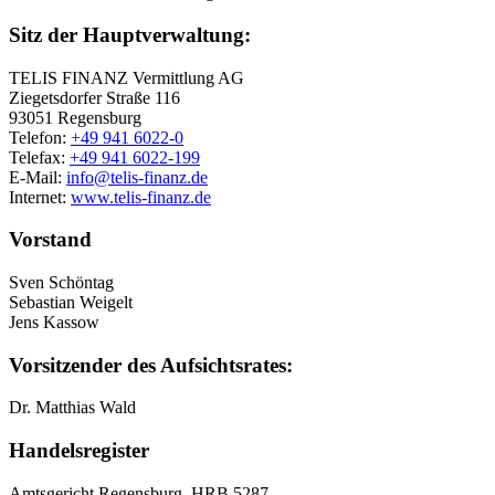
Sitz der Hauptverwaltung:
TELIS FINANZ Vermittlung AG
Ziegetsdorfer Straße 116
93051 Regensburg
Telefon:
+49 941 6022-0
Telefax:
+49 941 6022-199
E-Mail:
info@telis-finanz.de
Internet:
www.telis-finanz.de
Vorstand
Sven Schöntag
Sebastian Weigelt
Jens Kassow
Vorsitzender des Aufsichtsrates:
Dr. Matthias Wald
Handelsregister
Amtsgericht Regensburg, HRB 5287