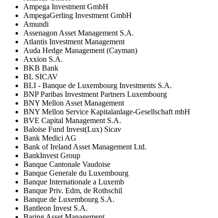
Ampega Investment GmbH
AmpegaGerling Investment GmbH
Amundi
Assenagon Asset Management S.A.
Atlantis Investment Management
Auda Hedge Management (Cayman)
Axxion S.A.
BKB Bank
BL SICAV
BLI - Banque de Luxembourg Investments S.A.
BNP Paribas Investment Partners Luxembourg
BNY Mellon Asset Management
BNY Mellon Service Kapitalanlage-Gesellschaft mbH
BVE Capital Management S.A.
Baloise Fund Invest(Lux) Sicav
Bank Medici AG
Bank of Ireland Asset Management Ltd.
BankInvest Group
Banque Cantonale Vaudoise
Banque Generale du Luxembourg
Banque Internationale a Luxemb
Banque Priv. Edm, de Rothschil
Banque de Luxembourg S.A.
Bantleon Invest S.A.
Baring Asset Management