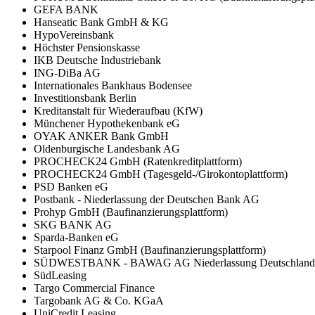
GEFA BANK
Hanseatic Bank GmbH & KG
HypoVereinsbank
Höchster Pensionskasse
IKB Deutsche Industriebank
ING-DiBa AG
Internationales Bankhaus Bodensee
Investitionsbank Berlin
Kreditanstalt für Wiederaufbau (KfW)
Münchener Hypothekenbank eG
OYAK ANKER Bank GmbH
Oldenburgische Landesbank AG
PROCHECK24 GmbH (Ratenkreditplattform)
PROCHECK24 GmbH (Tagesgeld-/Girokontoplattform)
PSD Banken eG
Postbank - Niederlassung der Deutschen Bank AG
Prohyp GmbH (Baufinanzierungsplattform)
SKG BANK AG
Sparda-Banken eG
Starpool Finanz GmbH (Baufinanzierungsplattform)
SÜDWESTBANK - BAWAG AG Niederlassung Deutschland
SüdLeasing
Targo Commercial Finance
Targobank AG & Co. KGaA
UniCredit Leasing