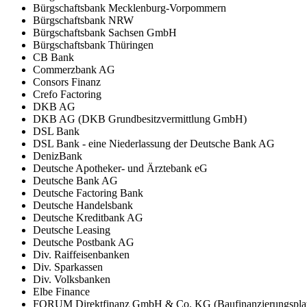
Bürgschaftsbank Mecklenburg-Vorpommern
Bürgschaftsbank NRW
Bürgschaftsbank Sachsen GmbH
Bürgschaftsbank Thüringen
CB Bank
Commerzbank AG
Consors Finanz
Crefo Factoring
DKB AG
DKB AG (DKB Grundbesitzvermittlung GmbH)
DSL Bank
DSL Bank - eine Niederlassung der Deutsche Bank AG
DenizBank
Deutsche Apotheker- und Ärztebank eG
Deutsche Bank AG
Deutsche Factoring Bank
Deutsche Handelsbank
Deutsche Kreditbank AG
Deutsche Leasing
Deutsche Postbank AG
Div. Raiffeisenbanken
Div. Sparkassen
Div. Volksbanken
Elbe Finance
FORUM Direktfinanz GmbH & Co. KG (Baufinanzierungsplat