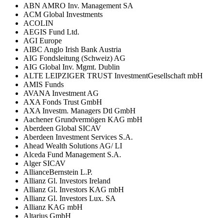
ABN AMRO Inv. Management SA
ACM Global Investments
ACOLIN
AEGIS Fund Ltd.
AGI Europe
AIBC Anglo Irish Bank Austria
AIG Fondsleitung (Schweiz) AG
AIG Global Inv. Mgmt. Dublin
ALTE LEIPZIGER TRUST InvestmentGesellschaft mbH
AMIS Funds
AVANA Investment AG
AXA Fonds Trust GmbH
AXA Investm. Managers Dtl GmbH
Aachener Grundvermögen KAG mbH
Aberdeen Global SICAV
Aberdeen Investment Services S.A.
Ahead Wealth Solutions AG/ LI
Alceda Fund Management S.A.
Alger SICAV
AllianceBernstein L.P.
Allianz Gl. Investors Ireland
Allianz Gl. Investors KAG mbH
Allianz Gl. Investors Lux. SA
Allianz KAG mbH
Altarius GmbH