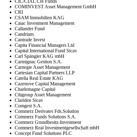
CIC/CIAL CH Funds
COMINVEST Asset Management GmbH
CRI
CSAM Immobilien KAG
Caiac Investment Management
Callander Fund
Candriam
Cantrade Invest
Capita Financial Managers Ltd
Capital International Fund Sicav
Carl Spängler KAG mbH
Carmignac Gestion S.A.
Carnegie Asset Management
Cartesian Capital Partners LLP
Catella Real Estate KAG
Cazenove Capital Management
Charlemagne Capital
Citigroup Asset Management
Clariden Sicav
Comgest S.A.
Commerz Derivates Fds.Solution
Commerz Funds Solutions S.A.
Commerz Grundbesitz-Investment
Commerz Real Investmentgesellschaft mbH
Concept Fund Solutions PLC