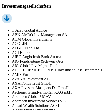
Investmentgesellschaften
1.Sicav Global Advice
ABN AMRO Inv. Management SA
ACM Global Investments
ACOLIN
AEGIS Fund Ltd.
AGI Europe
AIBC Anglo Irish Bank Austria
AIG Fondsleitung (Schweiz) AG
AIG Global Inv. Mgmt. Dublin
ALTE LEIPZIGER TRUST InvestmentGesellschaft mbH
AMIS Funds
AVANA Investment AG
AXA Fonds Trust GmbH
AXA Investm. Managers Dtl GmbH
Aachener Grundvermögen KAG mbH
Aberdeen Global SICAV
Aberdeen Investment Services S.A.
Ahead Wealth Solutions AG/ LI
Alceda Fund Management S.A.