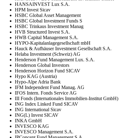
HANSAINVEST Lux S.A.
HPM Invest Sicav
HSBC Global Asset Management
HSBC Global Investment Funds S
HSBC Trinkaus Investment Manag
HVB Structured Invest S.A.
HWB Capital Management S.A.
HYPO-Kapitalanlagegesellschaft mbH
Hauck & Aufhäuser Investment Gesellschaft S.A.
Helaba Investment (Schweiz) AG
Henderson Fund Management Lux. S.A.
Henderson Global Investors
Henderson Horizon Fund SICAV
Hypo KAG (Austria)
Hypo-Alpe Adria Bank
IFM Independent Fund Manag. AG
IFOS Intern. Fonds Service AG
III Fonds (Internationales Immobilien-Institut GmbH)
ING Index Linked Fund SICAV
ING International Sicav
ING(L) Invest SICAV
INKA GmbH
INVESCO KAG
INVESCO Management S.A.
IPConcept Fund Management S.A.