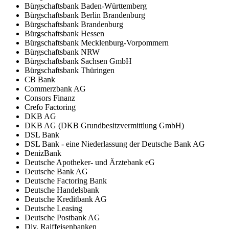
Bürgschaftsbank Baden-Württemberg
Bürgschaftsbank Berlin Brandenburg
Bürgschaftsbank Brandenburg
Bürgschaftsbank Hessen
Bürgschaftsbank Mecklenburg-Vorpommern
Bürgschaftsbank NRW
Bürgschaftsbank Sachsen GmbH
Bürgschaftsbank Thüringen
CB Bank
Commerzbank AG
Consors Finanz
Crefo Factoring
DKB AG
DKB AG (DKB Grundbesitzvermittlung GmbH)
DSL Bank
DSL Bank - eine Niederlassung der Deutsche Bank AG
DenizBank
Deutsche Apotheker- und Ärztebank eG
Deutsche Bank AG
Deutsche Factoring Bank
Deutsche Handelsbank
Deutsche Kreditbank AG
Deutsche Leasing
Deutsche Postbank AG
Div. Raiffeisenbanken