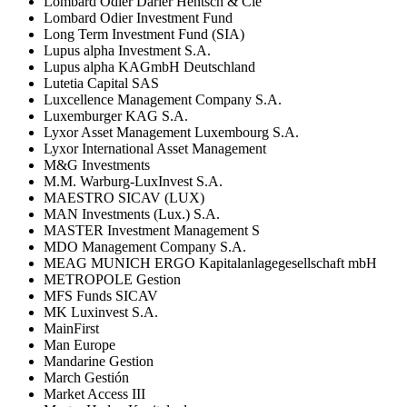
Lombard Odier Darier Hentsch & Cie
Lombard Odier Investment Fund
Long Term Investment Fund (SIA)
Lupus alpha Investment S.A.
Lupus alpha KAGmbH Deutschland
Lutetia Capital SAS
Luxcellence Management Company S.A.
Luxemburger KAG S.A.
Lyxor Asset Management Luxembourg S.A.
Lyxor International Asset Management
M&G Investments
M.M. Warburg-LuxInvest S.A.
MAESTRO SICAV (LUX)
MAN Investments (Lux.) S.A.
MASTER Investment Management S
MDO Management Company S.A.
MEAG MUNICH ERGO Kapitalanlagegesellschaft mbH
METROPOLE Gestion
MFS Funds SICAV
MK Luxinvest S.A.
MainFirst
Man Europe
Mandarine Gestion
March Gestión
Market Access III