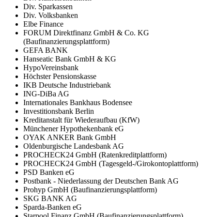
Div. Sparkassen
Div. Volksbanken
Elbe Finance
FORUM Direktfinanz GmbH & Co. KG
(Baufinanzierungsplattform)
GEFA BANK
Hanseatic Bank GmbH & KG
HypoVereinsbank
Höchster Pensionskasse
IKB Deutsche Industriebank
ING-DiBa AG
Internationales Bankhaus Bodensee
Investitionsbank Berlin
Kreditanstalt für Wiederaufbau (KfW)
Münchener Hypothekenbank eG
OYAK ANKER Bank GmbH
Oldenburgische Landesbank AG
PROCHECK24 GmbH (Ratenkreditplattform)
PROCHECK24 GmbH (Tagesgeld-/Girokontoplattform)
PSD Banken eG
Postbank - Niederlassung der Deutschen Bank AG
Prohyp GmbH (Baufinanzierungsplattform)
SKG BANK AG
Sparda-Banken eG
Starpool Finanz GmbH (Baufinanzierungsplattform)