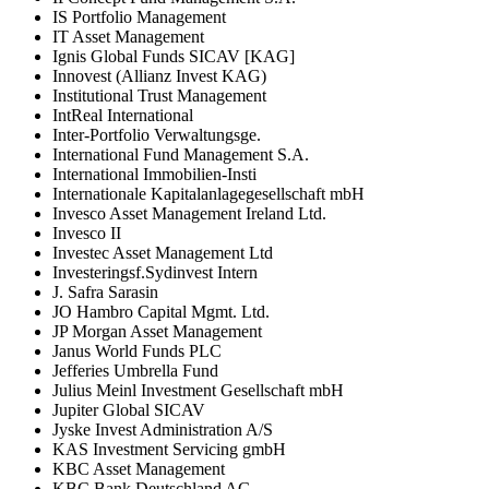
IS Portfolio Management
IT Asset Management
Ignis Global Funds SICAV [KAG]
Innovest (Allianz Invest KAG)
Institutional Trust Management
IntReal International
Inter-Portfolio Verwaltungsge.
International Fund Management S.A.
International Immobilien-Insti
Internationale Kapitalanlagegesellschaft mbH
Invesco Asset Management Ireland Ltd.
Invesco II
Investec Asset Management Ltd
Investeringsf.Sydinvest Intern
J. Safra Sarasin
JO Hambro Capital Mgmt. Ltd.
JP Morgan Asset Management
Janus World Funds PLC
Jefferies Umbrella Fund
Julius Meinl Investment Gesellschaft mbH
Jupiter Global SICAV
Jyske Invest Administration A/S
KAS Investment Servicing gmbH
KBC Asset Management
KBC Bank Deutschland AG