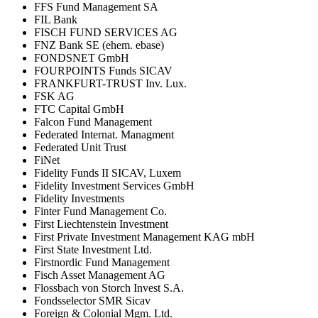
FFS Fund Management SA
FIL Bank
FISCH FUND SERVICES AG
FNZ Bank SE (ehem. ebase)
FONDSNET GmbH
FOURPOINTS Funds SICAV
FRANKFURT-TRUST Inv. Lux.
FSK AG
FTC Capital GmbH
Falcon Fund Management
Federated Internat. Managment
Federated Unit Trust
FiNet
Fidelity Funds II SICAV, Luxem
Fidelity Investment Services GmbH
Fidelity Investments
Finter Fund Management Co.
First Liechtenstein Investment
First Private Investment Management KAG mbH
First State Investment Ltd.
Firstnordic Fund Management
Fisch Asset Management AG
Flossbach von Storch Invest S.A.
Fondsselector SMR Sicav
Foreign & Colonial Mgm. Ltd.