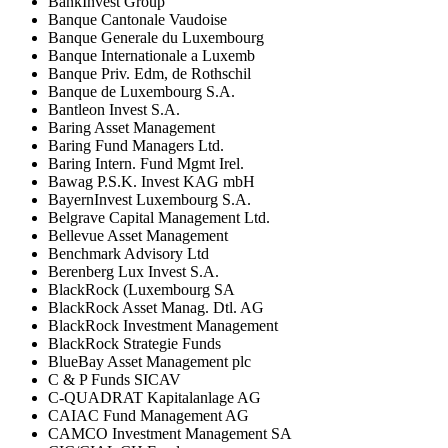
BankInvest Group
Banque Cantonale Vaudoise
Banque Generale du Luxembourg
Banque Internationale a Luxemb
Banque Priv. Edm, de Rothschil
Banque de Luxembourg S.A.
Bantleon Invest S.A.
Baring Asset Management
Baring Fund Managers Ltd.
Baring Intern. Fund Mgmt Irel.
Bawag P.S.K. Invest KAG mbH
BayernInvest Luxembourg S.A.
Belgrave Capital Management Ltd.
Bellevue Asset Management
Benchmark Advisory Ltd
Berenberg Lux Invest S.A.
BlackRock (Luxembourg SA
BlackRock Asset Manag. Dtl. AG
BlackRock Investment Management
BlackRock Strategie Funds
BlueBay Asset Management plc
C & P Funds SICAV
C-QUADRAT Kapitalanlage AG
CAIAC Fund Management AG
CAMCO Investment Management SA