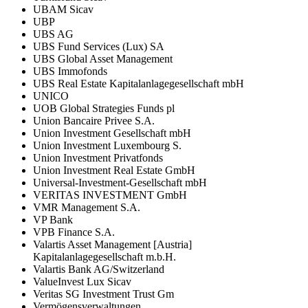
UBAM Sicav
UBP
UBS AG
UBS Fund Services (Lux) SA
UBS Global Asset Management
UBS Immofonds
UBS Real Estate Kapitalanlagegesellschaft mbH
UNICO
UOB Global Strategies Funds pl
Union Bancaire Privee S.A.
Union Investment Gesellschaft mbH
Union Investment Luxembourg S.
Union Investment Privatfonds
Union Investment Real Estate GmbH
Universal-Investment-Gesellschaft mbH
VERITAS INVESTMENT GmbH
VMR Management S.A.
VP Bank
VPB Finance S.A.
Valartis Asset Management [Austria]
Kapitalanlagegesellschaft m.b.H.
Valartis Bank AG/Switzerland
ValueInvest Lux Sicav
Veritas SG Investment Trust Gm
Vermögensverwaltungen