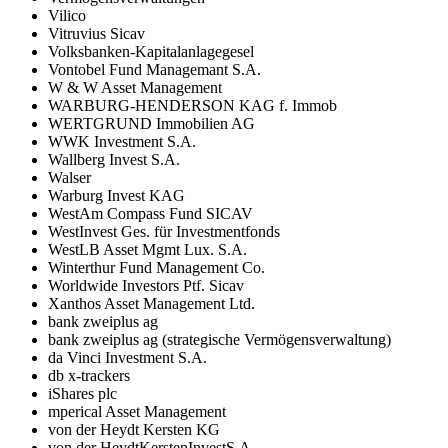
Vilico
Vitruvius Sicav
Volksbanken-Kapitalanlagegesel
Vontobel Fund Managemant S.A.
W & W Asset Management
WARBURG-HENDERSON KAG f. Immob
WERTGRUND Immobilien AG
WWK Investment S.A.
Wallberg Invest S.A.
Walser
Warburg Invest KAG
WestAm Compass Fund SICAV
WestInvest Ges. für Investmentfonds
WestLB Asset Mgmt Lux. S.A.
Winterthur Fund Management Co.
Worldwide Investors Ptf. Sicav
Xanthos Asset Management Ltd.
bank zweiplus ag
bank zweiplus ag (strategische Vermögensverwaltung)
da Vinci Investment S.A.
db x-trackers
iShares plc
mperical Asset Management
von der Heydt Kersten KG
von der HeydtKerstenInvestS.A.