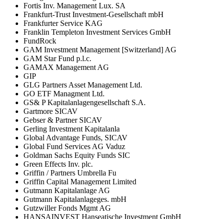
Fortis Inv. Management Lux. SA
Frankfurt-Trust Investment-Gesellschaft mbH
Frankfurter Service KAG
Franklin Templeton Investment Services GmbH
FundRock
GAM Investment Management [Switzerland] AG
GAM Star Fund p.l.c.
GAMAX Management AG
GIP
GLG Partners Asset Management Ltd.
GO ETF Managment Ltd.
GS& P Kapitalanlagengesellschaft S.A.
Gartmore SICAV
Gebser & Partner SICAV
Gerling Investment Kapitalanla
Global Advantage Funds, SICAV
Global Fund Services AG Vaduz
Goldman Sachs Equity Funds SIC
Green Effects Inv. plc.
Griffin / Partners Umbrella Fu
Griffin Capital Management Limited
Gutmann Kapitalanlage AG
Gutmann Kapitalanlageges. mbH
Gutzwiller Fonds Mgmt AG
HANSAINVEST Hanseatische Investment GmbH