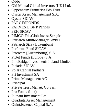
Oddo
Old Mutual Global Investors [UK] Ltd.
Oppenheim Pramerica Fds.Trust
Oyster Asset Management S.A.
Oyster SICAV
PARGESFONDS
PARVEST/ BNP Paribas
PEH SICAV
PIMCO Fds.Glob.Invest.Ser. plc
Patriarch Multi-Manager GmbH
Patriarch Sicav Luxemburg
Performa Fund SICAV
Petercam [Luxembourg] S.A.
Pictet Funds (Europe) S.A.
PineBridge Investments Ireland Limited
Pleiade SICAV
Polar Capital Partners
Pri Investment SA
Prima Management AG
Principal
Private Trust Manag. Co Sarl
Pro Fonds (Lux)
Putnam Investment Ltd.
Quadriga Asset Management
Quint:Essence Capital S.A.