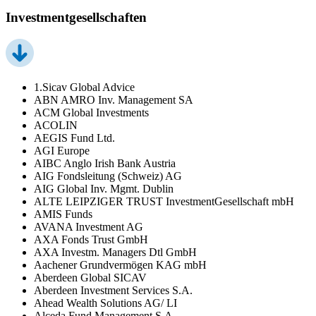
Investmentgesellschaften
1.Sicav Global Advice
ABN AMRO Inv. Management SA
ACM Global Investments
ACOLIN
AEGIS Fund Ltd.
AGI Europe
AIBC Anglo Irish Bank Austria
AIG Fondsleitung (Schweiz) AG
AIG Global Inv. Mgmt. Dublin
ALTE LEIPZIGER TRUST InvestmentGesellschaft mbH
AMIS Funds
AVANA Investment AG
AXA Fonds Trust GmbH
AXA Investm. Managers Dtl GmbH
Aachener Grundvermögen KAG mbH
Aberdeen Global SICAV
Aberdeen Investment Services S.A.
Ahead Wealth Solutions AG/ LI
Alceda Fund Management S.A.