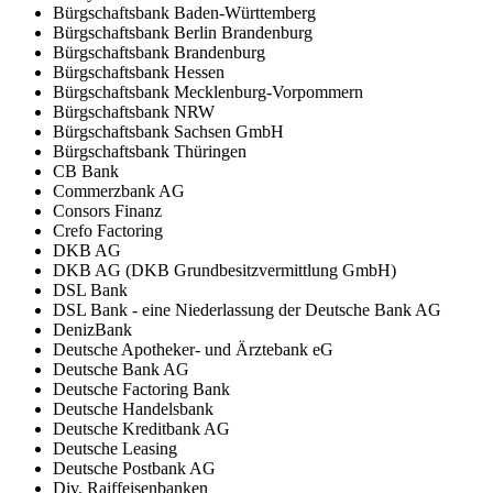
Bürgschaftsbank Baden-Württemberg
Bürgschaftsbank Berlin Brandenburg
Bürgschaftsbank Brandenburg
Bürgschaftsbank Hessen
Bürgschaftsbank Mecklenburg-Vorpommern
Bürgschaftsbank NRW
Bürgschaftsbank Sachsen GmbH
Bürgschaftsbank Thüringen
CB Bank
Commerzbank AG
Consors Finanz
Crefo Factoring
DKB AG
DKB AG (DKB Grundbesitzvermittlung GmbH)
DSL Bank
DSL Bank - eine Niederlassung der Deutsche Bank AG
DenizBank
Deutsche Apotheker- und Ärztebank eG
Deutsche Bank AG
Deutsche Factoring Bank
Deutsche Handelsbank
Deutsche Kreditbank AG
Deutsche Leasing
Deutsche Postbank AG
Div. Raiffeisenbanken