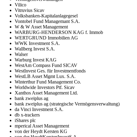
Vilico
Vitruvius Sicav
Volksbanken-Kapitalanlagegesel
Vontobel Fund Managemant S.A.
W & W Asset Management
WARBURG-HENDERSON KAG f. Immob
WERTGRUND Immobilien AG
WWK Investment S.A.
Wallberg Invest S.A.
Walser
Warburg Invest KAG
WestAm Compass Fund SICAV
WestInvest Ges. für Investmentfonds
WestLB Asset Mgmt Lux. S.A.
Winterthur Fund Management Co.
Worldwide Investors Ptf. Sicav
Xanthos Asset Management Ltd.
bank zweiplus ag
bank zweiplus ag (strategische Vermögensverwaltung)
da Vinci Investment S.A.
db x-trackers
iShares plc
mperical Asset Management
von der Heydt Kersten KG
von der HeydtKerstenInvestS.A.