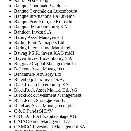
BankInvest Group
Banque Cantonale Vaudoise
Banque Generale du Luxembourg
Banque Internationale a Luxemb
Banque Priv. Edm, de Rothschil
Banque de Luxembourg S.A.
Bantleon Invest S.A.
Baring Asset Management
Baring Fund Managers Ltd.
Baring Intern. Fund Mgmt Irel.
Bawag P.S.K. Invest KAG mbH
BayernInvest Luxembourg S.A.
Belgrave Capital Management Ltd.
Bellevue Asset Management
Benchmark Advisory Ltd
Berenberg Lux Invest S.A.
BlackRock (Luxembourg SA
BlackRock Asset Manag. Dtl. AG
BlackRock Investment Management
BlackRock Strategie Funds
BlueBay Asset Management plc
C & P Funds SICAV
C-QUADRAT Kapitalanlage AG
CAIAC Fund Management AG
CAMCO Investment Management SA