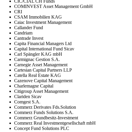
CIC/CIAL CH Funds
COMINVEST Asset Management GmbH
CRI
CSAM Immobilien KAG
Caiac Investment Management
Callander Fund
Candriam
Cantrade Invest
Capita Financial Managers Ltd
Capital International Fund Sicav
Carl Spängler KAG mbH
Carmignac Gestion S.A.
Carnegie Asset Management
Cartesian Capital Partners LLP
Catella Real Estate KAG
Cazenove Capital Management
Charlemagne Capital
Citigroup Asset Management
Clariden Sicav
Comgest S.A.
Commerz Derivates Fds.Solution
Commerz Funds Solutions S.A.
Commerz Grundbesitz-Investment
Commerz Real Investmentgesellschaft mbH
Concept Fund Solutions PLC