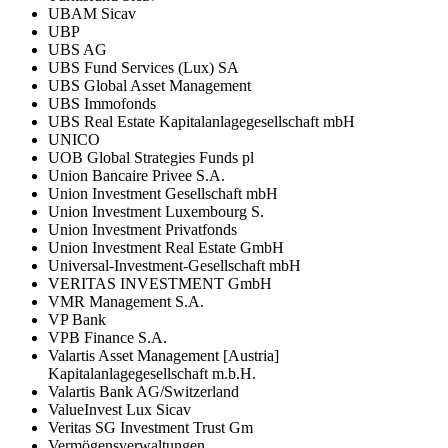
UBAM Sicav
UBP
UBS AG
UBS Fund Services (Lux) SA
UBS Global Asset Management
UBS Immofonds
UBS Real Estate Kapitalanlagegesellschaft mbH
UNICO
UOB Global Strategies Funds pl
Union Bancaire Privee S.A.
Union Investment Gesellschaft mbH
Union Investment Luxembourg S.
Union Investment Privatfonds
Union Investment Real Estate GmbH
Universal-Investment-Gesellschaft mbH
VERITAS INVESTMENT GmbH
VMR Management S.A.
VP Bank
VPB Finance S.A.
Valartis Asset Management [Austria]
Kapitalanlagegesellschaft m.b.H.
Valartis Bank AG/Switzerland
ValueInvest Lux Sicav
Veritas SG Investment Trust Gm
Vermögensverwaltungen