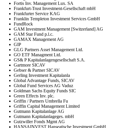
Fortis Inv. Management Lux. SA
Frankfurt-Trust Investment-Gesellschaft mbH
Frankfurter Service KAG
Franklin Templeton Investment Services GmbH
FundRock
GAM Investment Management [Switzerland] AG
GAM Star Fund p.l.c.
GAMAX Management AG
GIP
GLG Partners Asset Management Ltd.
GO ETF Managment Ltd.
GS& P Kapitalanlagengesellschaft S.A.
Gartmore SICAV
Gebser & Partner SICAV
Gerling Investment Kapitalanla
Global Advantage Funds, SICAV
Global Fund Services AG Vaduz
Goldman Sachs Equity Funds SIC
Green Effects Inv. plc.
Griffin / Partners Umbrella Fu
Griffin Capital Management Limited
Gutmann Kapitalanlage AG
Gutmann Kapitalanlageges. mbH
Gutzwiller Fonds Mgmt AG
HANSAINVEST Hanseatische Investment GmbH