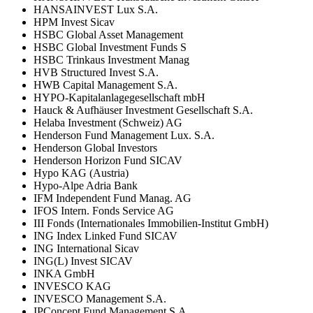
HANSAINVEST Lux S.A.
HPM Invest Sicav
HSBC Global Asset Management
HSBC Global Investment Funds S
HSBC Trinkaus Investment Manag
HVB Structured Invest S.A.
HWB Capital Management S.A.
HYPO-Kapitalanlagegesellschaft mbH
Hauck & Aufhäuser Investment Gesellschaft S.A.
Helaba Investment (Schweiz) AG
Henderson Fund Management Lux. S.A.
Henderson Global Investors
Henderson Horizon Fund SICAV
Hypo KAG (Austria)
Hypo-Alpe Adria Bank
IFM Independent Fund Manag. AG
IFOS Intern. Fonds Service AG
III Fonds (Internationales Immobilien-Institut GmbH)
ING Index Linked Fund SICAV
ING International Sicav
ING(L) Invest SICAV
INKA GmbH
INVESCO KAG
INVESCO Management S.A.
IPConcept Fund Management S.A.