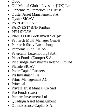
Oddo
Old Mutual Global Investors [UK] Ltd.
Oppenheim Pramerica Fds.Trust
Oyster Asset Management S.A.
Oyster SICAV
PARGESFONDS
PARVEST/ BNP Paribas
PEH SICAV
PIMCO Fds.Glob.Invest.Ser. plc
Patriarch Multi-Manager GmbH
Patriarch Sicav Luxemburg
Performa Fund SICAV
Petercam [Luxembourg] S.A.
Pictet Funds (Europe) S.A.
PineBridge Investments Ireland Limited
Pleiade SICAV
Polar Capital Partners
Pri Investment SA
Prima Management AG
Principal
Private Trust Manag. Co Sarl
Pro Fonds (Lux)
Putnam Investment Ltd.
Quadriga Asset Management
Quint:Essence Capital S.A.