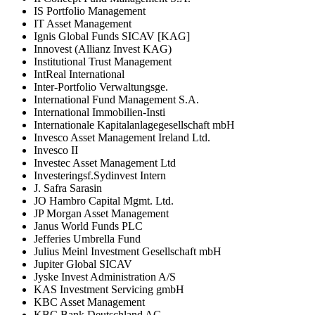
IS Portfolio Management
IT Asset Management
Ignis Global Funds SICAV [KAG]
Innovest (Allianz Invest KAG)
Institutional Trust Management
IntReal International
Inter-Portfolio Verwaltungsge.
International Fund Management S.A.
International Immobilien-Insti
Internationale Kapitalanlagegesellschaft mbH
Invesco Asset Management Ireland Ltd.
Invesco II
Investec Asset Management Ltd
Investeringsf.Sydinvest Intern
J. Safra Sarasin
JO Hambro Capital Mgmt. Ltd.
JP Morgan Asset Management
Janus World Funds PLC
Jefferies Umbrella Fund
Julius Meinl Investment Gesellschaft mbH
Jupiter Global SICAV
Jyske Invest Administration A/S
KAS Investment Servicing gmbH
KBC Asset Management
KBC Bank Deutschland AG