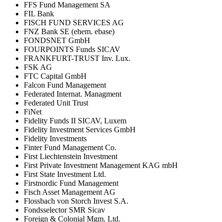
FFS Fund Management SA
FIL Bank
FISCH FUND SERVICES AG
FNZ Bank SE (ehem. ebase)
FONDSNET GmbH
FOURPOINTS Funds SICAV
FRANKFURT-TRUST Inv. Lux.
FSK AG
FTC Capital GmbH
Falcon Fund Management
Federated Internat. Managment
Federated Unit Trust
FiNet
Fidelity Funds II SICAV, Luxem
Fidelity Investment Services GmbH
Fidelity Investments
Finter Fund Management Co.
First Liechtenstein Investment
First Private Investment Management KAG mbH
First State Investment Ltd.
Firstnordic Fund Management
Fisch Asset Management AG
Flossbach von Storch Invest S.A.
Fondsselector SMR Sicav
Foreign & Colonial Mgm. Ltd.