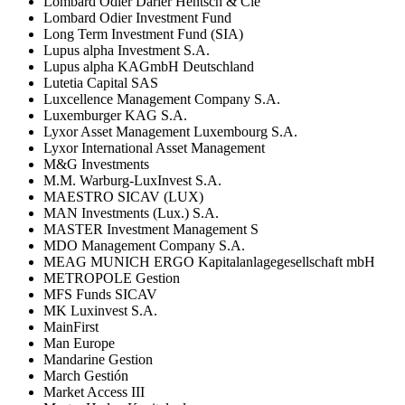
Lombard Odier Darier Hentsch & Cie
Lombard Odier Investment Fund
Long Term Investment Fund (SIA)
Lupus alpha Investment S.A.
Lupus alpha KAGmbH Deutschland
Lutetia Capital SAS
Luxcellence Management Company S.A.
Luxemburger KAG S.A.
Lyxor Asset Management Luxembourg S.A.
Lyxor International Asset Management
M&G Investments
M.M. Warburg-LuxInvest S.A.
MAESTRO SICAV (LUX)
MAN Investments (Lux.) S.A.
MASTER Investment Management S
MDO Management Company S.A.
MEAG MUNICH ERGO Kapitalanlagegesellschaft mbH
METROPOLE Gestion
MFS Funds SICAV
MK Luxinvest S.A.
MainFirst
Man Europe
Mandarine Gestion
March Gestión
Market Access III