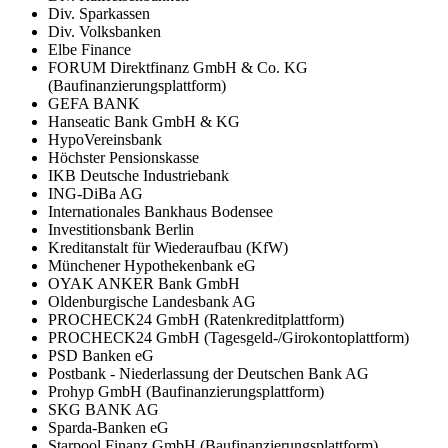
Div. Sparkassen
Div. Volksbanken
Elbe Finance
FORUM Direktfinanz GmbH & Co. KG
(Baufinanzierungsplattform)
GEFA BANK
Hanseatic Bank GmbH & KG
HypoVereinsbank
Höchster Pensionskasse
IKB Deutsche Industriebank
ING-DiBa AG
Internationales Bankhaus Bodensee
Investitionsbank Berlin
Kreditanstalt für Wiederaufbau (KfW)
Münchener Hypothekenbank eG
OYAK ANKER Bank GmbH
Oldenburgische Landesbank AG
PROCHECK24 GmbH (Ratenkreditplattform)
PROCHECK24 GmbH (Tagesgeld-/Girokontoplattform)
PSD Banken eG
Postbank - Niederlassung der Deutschen Bank AG
Prohyp GmbH (Baufinanzierungsplattform)
SKG BANK AG
Sparda-Banken eG
Starpool Finanz GmbH (Baufinanzierungsplattform)