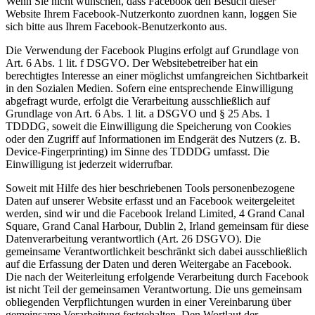
Wenn Sie nicht wünschen, dass Facebook den Besuch dieser
Website Ihrem Facebook-Nutzerkonto zuordnen kann, loggen Sie
sich bitte aus Ihrem Facebook-Benutzerkonto aus.
Die Verwendung der Facebook Plugins erfolgt auf Grundlage von
Art. 6 Abs. 1 lit. f DSGVO. Der Websitebetreiber hat ein
berechtigtes Interesse an einer möglichst umfangreichen Sichtbarkeit
in den Sozialen Medien. Sofern eine entsprechende Einwilligung
abgefragt wurde, erfolgt die Verarbeitung ausschließlich auf
Grundlage von Art. 6 Abs. 1 lit. a DSGVO und § 25 Abs. 1
TDDDG, soweit die Einwilligung die Speicherung von Cookies
oder den Zugriff auf Informationen im Endgerät des Nutzers (z. B.
Device-Fingerprinting) im Sinne des TDDDG umfasst. Die
Einwilligung ist jederzeit widerrufbar.
Soweit mit Hilfe des hier beschriebenen Tools personenbezogene
Daten auf unserer Website erfasst und an Facebook weitergeleitet
werden, sind wir und die Facebook Ireland Limited, 4 Grand Canal
Square, Grand Canal Harbour, Dublin 2, Irland gemeinsam für diese
Datenverarbeitung verantwortlich (Art. 26 DSGVO). Die
gemeinsame Verantwortlichkeit beschränkt sich dabei ausschließlich
auf die Erfassung der Daten und deren Weitergabe an Facebook.
Die nach der Weiterleitung erfolgende Verarbeitung durch Facebook
ist nicht Teil der gemeinsamen Verantwortung. Die uns gemeinsam
obliegenden Verpflichtungen wurden in einer Vereinbarung über
gemeinsame Verarbeitung festgehalten. Den Wortlaut der