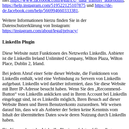
hier:
https://www.facebook.com/legal/EU_data_transfer_addendum
,
https://help.instagram.com/519522125107875
und
https://de-
de.facebook.com/help/566994660333381
.
Weitere Informationen hierzu finden Sie in der
Datenschutzerklärung von Instagram:
https://instagram.com/about/legal/privacy/
LinkedIn Plugin
Diese Website nutzt Funktionen des Netzwerks LinkedIn. Anbieter
ist die LinkedIn Ireland Unlimited Company, Wilton Plaza, Wilton
Place, Dublin 2, Irland.
Bei jedem Abruf einer Seite dieser Website, die Funktionen von
LinkedIn enthält, wird eine Verbindung zu Servern von LinkedIn
aufgebaut. LinkedIn wird darüber informiert, dass Sie diese Website
mit Ihrer IP-Adresse besucht haben. Wenn Sie den „Recommend-
Button“ von LinkedIn anklicken und in Ihrem Account bei LinkedIn
eingeloggt sind, ist es LinkedIn möglich, Ihren Besuch auf dieser
Website Ihnen und Ihrem Benutzerkonto zuzuordnen. Wir weisen
darauf hin, dass wir als Anbieter der Seiten keine Kenntnis vom
Inhalt der übermittelten Daten sowie deren Nutzung durch LinkedIn
haben.