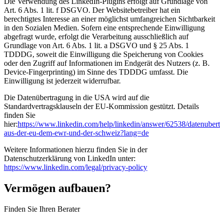
Die Verwendung des LinkedIn-Plugins erfolgt auf Grundlage von
Art. 6 Abs. 1 lit. f DSGVO. Der Websitebetreiber hat ein
berechtigtes Interesse an einer möglichst umfangreichen Sichtbarkeit
in den Sozialen Medien. Sofern eine entsprechende Einwilligung
abgefragt wurde, erfolgt die Verarbeitung ausschließlich auf
Grundlage von Art. 6 Abs. 1 lit. a DSGVO und § 25 Abs. 1
TDDDG, soweit die Einwilligung die Speicherung von Cookies
oder den Zugriff auf Informationen im Endgerät des Nutzers (z. B.
Device-Fingerprinting) im Sinne des TDDDG umfasst. Die
Einwilligung ist jederzeit widerrufbar.
Die Datenübertragung in die USA wird auf die
Standardvertragsklauseln der EU-Kommission gestützt. Details
finden Sie
hier:
https://www.linkedin.com/help/linkedin/answer/62538/datenuber
aus-der-eu-dem-ewr-und-der-schweiz?lang=de
Weitere Informationen hierzu finden Sie in der
Datenschutzerklärung von LinkedIn unter:
https://www.linkedin.com/legal/privacy-policy
Vermögen aufbauen?
Finden Sie Ihren Berater