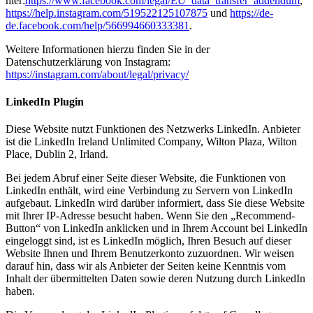
hier:
https://www.facebook.com/legal/EU_data_transfer_addendum
,
https://help.instagram.com/519522125107875
und
https://de-
de.facebook.com/help/566994660333381
.
Weitere Informationen hierzu finden Sie in der
Datenschutzerklärung von Instagram:
https://instagram.com/about/legal/privacy/
LinkedIn Plugin
Diese Website nutzt Funktionen des Netzwerks LinkedIn. Anbieter
ist die LinkedIn Ireland Unlimited Company, Wilton Plaza, Wilton
Place, Dublin 2, Irland.
Bei jedem Abruf einer Seite dieser Website, die Funktionen von
LinkedIn enthält, wird eine Verbindung zu Servern von LinkedIn
aufgebaut. LinkedIn wird darüber informiert, dass Sie diese Website
mit Ihrer IP-Adresse besucht haben. Wenn Sie den „Recommend-
Button“ von LinkedIn anklicken und in Ihrem Account bei LinkedIn
eingeloggt sind, ist es LinkedIn möglich, Ihren Besuch auf dieser
Website Ihnen und Ihrem Benutzerkonto zuzuordnen. Wir weisen
darauf hin, dass wir als Anbieter der Seiten keine Kenntnis vom
Inhalt der übermittelten Daten sowie deren Nutzung durch LinkedIn
haben.