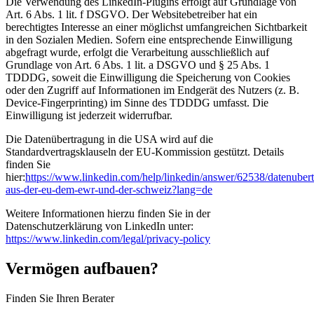
Die Verwendung des LinkedIn-Plugins erfolgt auf Grundlage von
Art. 6 Abs. 1 lit. f DSGVO. Der Websitebetreiber hat ein
berechtigtes Interesse an einer möglichst umfangreichen Sichtbarkeit
in den Sozialen Medien. Sofern eine entsprechende Einwilligung
abgefragt wurde, erfolgt die Verarbeitung ausschließlich auf
Grundlage von Art. 6 Abs. 1 lit. a DSGVO und § 25 Abs. 1
TDDDG, soweit die Einwilligung die Speicherung von Cookies
oder den Zugriff auf Informationen im Endgerät des Nutzers (z. B.
Device-Fingerprinting) im Sinne des TDDDG umfasst. Die
Einwilligung ist jederzeit widerrufbar.
Die Datenübertragung in die USA wird auf die
Standardvertragsklauseln der EU-Kommission gestützt. Details
finden Sie
hier:
https://www.linkedin.com/help/linkedin/answer/62538/datenuber
aus-der-eu-dem-ewr-und-der-schweiz?lang=de
Weitere Informationen hierzu finden Sie in der
Datenschutzerklärung von LinkedIn unter:
https://www.linkedin.com/legal/privacy-policy
Vermögen aufbauen?
Finden Sie Ihren Berater