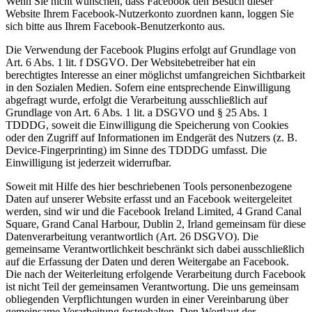
Wenn Sie nicht wünschen, dass Facebook den Besuch dieser
Website Ihrem Facebook-Nutzerkonto zuordnen kann, loggen Sie
sich bitte aus Ihrem Facebook-Benutzerkonto aus.
Die Verwendung der Facebook Plugins erfolgt auf Grundlage von
Art. 6 Abs. 1 lit. f DSGVO. Der Websitebetreiber hat ein
berechtigtes Interesse an einer möglichst umfangreichen Sichtbarkeit
in den Sozialen Medien. Sofern eine entsprechende Einwilligung
abgefragt wurde, erfolgt die Verarbeitung ausschließlich auf
Grundlage von Art. 6 Abs. 1 lit. a DSGVO und § 25 Abs. 1
TDDDG, soweit die Einwilligung die Speicherung von Cookies
oder den Zugriff auf Informationen im Endgerät des Nutzers (z. B.
Device-Fingerprinting) im Sinne des TDDDG umfasst. Die
Einwilligung ist jederzeit widerrufbar.
Soweit mit Hilfe des hier beschriebenen Tools personenbezogene
Daten auf unserer Website erfasst und an Facebook weitergeleitet
werden, sind wir und die Facebook Ireland Limited, 4 Grand Canal
Square, Grand Canal Harbour, Dublin 2, Irland gemeinsam für diese
Datenverarbeitung verantwortlich (Art. 26 DSGVO). Die
gemeinsame Verantwortlichkeit beschränkt sich dabei ausschließlich
auf die Erfassung der Daten und deren Weitergabe an Facebook.
Die nach der Weiterleitung erfolgende Verarbeitung durch Facebook
ist nicht Teil der gemeinsamen Verantwortung. Die uns gemeinsam
obliegenden Verpflichtungen wurden in einer Vereinbarung über
gemeinsame Verarbeitung festgehalten. Den Wortlaut der