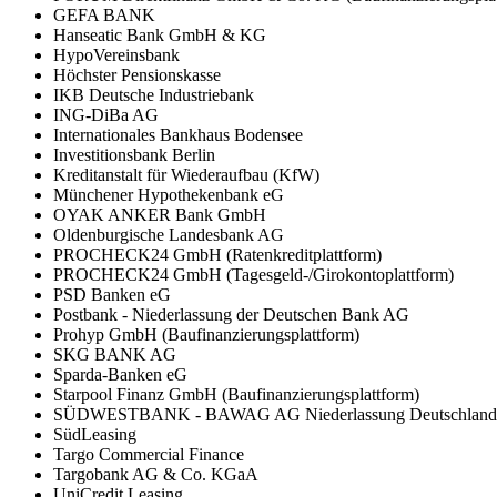
GEFA BANK
Hanseatic Bank GmbH & KG
HypoVereinsbank
Höchster Pensionskasse
IKB Deutsche Industriebank
ING-DiBa AG
Internationales Bankhaus Bodensee
Investitionsbank Berlin
Kreditanstalt für Wiederaufbau (KfW)
Münchener Hypothekenbank eG
OYAK ANKER Bank GmbH
Oldenburgische Landesbank AG
PROCHECK24 GmbH (Ratenkreditplattform)
PROCHECK24 GmbH (Tagesgeld-/Girokontoplattform)
PSD Banken eG
Postbank - Niederlassung der Deutschen Bank AG
Prohyp GmbH (Baufinanzierungsplattform)
SKG BANK AG
Sparda-Banken eG
Starpool Finanz GmbH (Baufinanzierungsplattform)
SÜDWESTBANK - BAWAG AG Niederlassung Deutschland
SüdLeasing
Targo Commercial Finance
Targobank AG & Co. KGaA
UniCredit Leasing