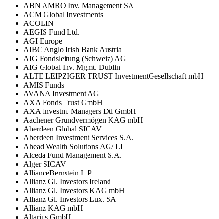
ABN AMRO Inv. Management SA
ACM Global Investments
ACOLIN
AEGIS Fund Ltd.
AGI Europe
AIBC Anglo Irish Bank Austria
AIG Fondsleitung (Schweiz) AG
AIG Global Inv. Mgmt. Dublin
ALTE LEIPZIGER TRUST InvestmentGesellschaft mbH
AMIS Funds
AVANA Investment AG
AXA Fonds Trust GmbH
AXA Investm. Managers Dtl GmbH
Aachener Grundvermögen KAG mbH
Aberdeen Global SICAV
Aberdeen Investment Services S.A.
Ahead Wealth Solutions AG/ LI
Alceda Fund Management S.A.
Alger SICAV
AllianceBernstein L.P.
Allianz Gl. Investors Ireland
Allianz Gl. Investors KAG mbH
Allianz Gl. Investors Lux. SA
Allianz KAG mbH
Altarius GmbH