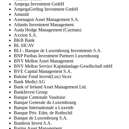
Ampega Investment GmbH
AmpegaGerling Investment GmbH
Amundi
Assenagon Asset Management S.A.
Atlantis Investment Management
Auda Hedge Management (Cayman)
Axxion S.A.
BKB Bank
BL SICAV
BLI - Banque de Luxembourg Investments S.A.
BNP Paribas Investment Partners Luxembourg
BNY Mellon Asset Management
BNY Mellon Service Kapitalanlage-Gesellschaft mbH
BVE Capital Management S.A.
Baloise Fund Invest(Lux) Sicav
Bank Medici AG
Bank of Ireland Asset Management Ltd.
BankInvest Group
Banque Cantonale Vaudoise
Banque Generale du Luxembourg
Banque Internationale a Luxemb
Banque Priv. Edm, de Rothschil
Banque de Luxembourg S.A.
Bantleon Invest S.A.
Baring Asset Management