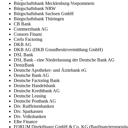
Bürgschaftsbank Mecklenburg-Vorpommern
Bürgschaftsbank NRW
Bürgschaftsbank Sachsen GmbH
Bürgschaftsbank Thüringen
CB Bank
Commerzbank AG
Consors Finanz
Crefo Factoring
DKB AG
DKB AG (DKB Grundbesitzvermittlung GmbH)
DSL Bank
DSL Bank - eine Niederlassung der Deutsche Bank AG
DenizBank
Deutsche Apotheker- und Ärztebank eG
Deutsche Bank AG
Deutsche Factoring Bank
Deutsche Handelsbank
Deutsche Kreditbank AG
Deutsche Leasing
Deutsche Postbank AG
Div. Raiffeisenbanken
Div. Sparkassen
Div. Volksbanken
Elbe Finance
FORUM Direktfinanz GmbH & Co. KG (Baufinanzierungsplat