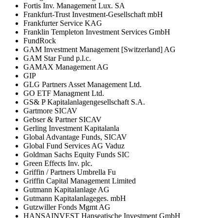
Fortis Inv. Management Lux. SA
Frankfurt-Trust Investment-Gesellschaft mbH
Frankfurter Service KAG
Franklin Templeton Investment Services GmbH
FundRock
GAM Investment Management [Switzerland] AG
GAM Star Fund p.l.c.
GAMAX Management AG
GIP
GLG Partners Asset Management Ltd.
GO ETF Managment Ltd.
GS& P Kapitalanlagengesellschaft S.A.
Gartmore SICAV
Gebser & Partner SICAV
Gerling Investment Kapitalanla
Global Advantage Funds, SICAV
Global Fund Services AG Vaduz
Goldman Sachs Equity Funds SIC
Green Effects Inv. plc.
Griffin / Partners Umbrella Fu
Griffin Capital Management Limited
Gutmann Kapitalanlage AG
Gutmann Kapitalanlageges. mbH
Gutzwiller Fonds Mgmt AG
HANSAINVEST Hanseatische Investment GmbH