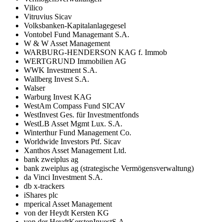
Vilico
Vitruvius Sicav
Volksbanken-Kapitalanlagegesel
Vontobel Fund Managemant S.A.
W & W Asset Management
WARBURG-HENDERSON KAG f. Immob
WERTGRUND Immobilien AG
WWK Investment S.A.
Wallberg Invest S.A.
Walser
Warburg Invest KAG
WestAm Compass Fund SICAV
WestInvest Ges. für Investmentfonds
WestLB Asset Mgmt Lux. S.A.
Winterthur Fund Management Co.
Worldwide Investors Ptf. Sicav
Xanthos Asset Management Ltd.
bank zweiplus ag
bank zweiplus ag (strategische Vermögensverwaltung)
da Vinci Investment S.A.
db x-trackers
iShares plc
mperical Asset Management
von der Heydt Kersten KG
von der HeydtKerstenInvestS.A.