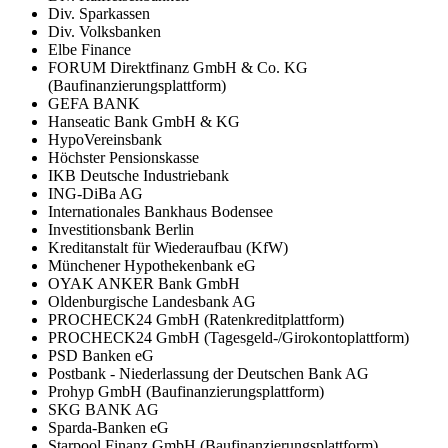
Div. Sparkassen
Div. Volksbanken
Elbe Finance
FORUM Direktfinanz GmbH & Co. KG
(Baufinanzierungsplattform)
GEFA BANK
Hanseatic Bank GmbH & KG
HypoVereinsbank
Höchster Pensionskasse
IKB Deutsche Industriebank
ING-DiBa AG
Internationales Bankhaus Bodensee
Investitionsbank Berlin
Kreditanstalt für Wiederaufbau (KfW)
Münchener Hypothekenbank eG
OYAK ANKER Bank GmbH
Oldenburgische Landesbank AG
PROCHECK24 GmbH (Ratenkreditplattform)
PROCHECK24 GmbH (Tagesgeld-/Girokontoplattform)
PSD Banken eG
Postbank - Niederlassung der Deutschen Bank AG
Prohyp GmbH (Baufinanzierungsplattform)
SKG BANK AG
Sparda-Banken eG
Starpool Finanz GmbH (Baufinanzierungsplattform)