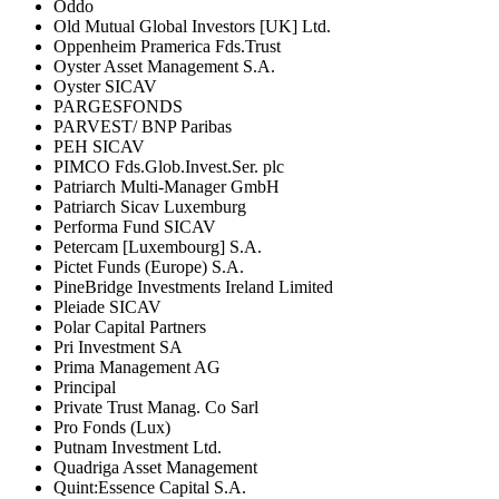
Oddo
Old Mutual Global Investors [UK] Ltd.
Oppenheim Pramerica Fds.Trust
Oyster Asset Management S.A.
Oyster SICAV
PARGESFONDS
PARVEST/ BNP Paribas
PEH SICAV
PIMCO Fds.Glob.Invest.Ser. plc
Patriarch Multi-Manager GmbH
Patriarch Sicav Luxemburg
Performa Fund SICAV
Petercam [Luxembourg] S.A.
Pictet Funds (Europe) S.A.
PineBridge Investments Ireland Limited
Pleiade SICAV
Polar Capital Partners
Pri Investment SA
Prima Management AG
Principal
Private Trust Manag. Co Sarl
Pro Fonds (Lux)
Putnam Investment Ltd.
Quadriga Asset Management
Quint:Essence Capital S.A.