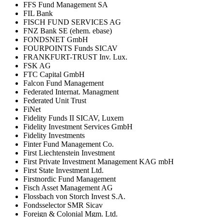
FFS Fund Management SA
FIL Bank
FISCH FUND SERVICES AG
FNZ Bank SE (ehem. ebase)
FONDSNET GmbH
FOURPOINTS Funds SICAV
FRANKFURT-TRUST Inv. Lux.
FSK AG
FTC Capital GmbH
Falcon Fund Management
Federated Internat. Managment
Federated Unit Trust
FiNet
Fidelity Funds II SICAV, Luxem
Fidelity Investment Services GmbH
Fidelity Investments
Finter Fund Management Co.
First Liechtenstein Investment
First Private Investment Management KAG mbH
First State Investment Ltd.
Firstnordic Fund Management
Fisch Asset Management AG
Flossbach von Storch Invest S.A.
Fondsselector SMR Sicav
Foreign & Colonial Mgm. Ltd.