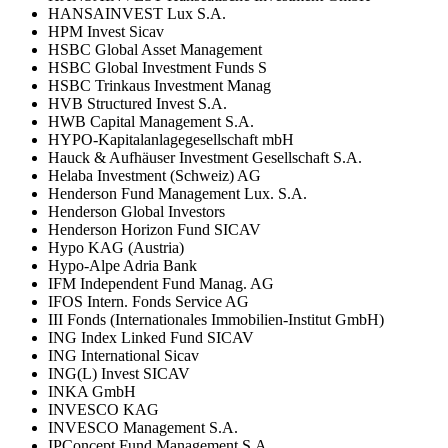
HANSAINVEST Lux S.A.
HPM Invest Sicav
HSBC Global Asset Management
HSBC Global Investment Funds S
HSBC Trinkaus Investment Manag
HVB Structured Invest S.A.
HWB Capital Management S.A.
HYPO-Kapitalanlagegesellschaft mbH
Hauck & Aufhäuser Investment Gesellschaft S.A.
Helaba Investment (Schweiz) AG
Henderson Fund Management Lux. S.A.
Henderson Global Investors
Henderson Horizon Fund SICAV
Hypo KAG (Austria)
Hypo-Alpe Adria Bank
IFM Independent Fund Manag. AG
IFOS Intern. Fonds Service AG
III Fonds (Internationales Immobilien-Institut GmbH)
ING Index Linked Fund SICAV
ING International Sicav
ING(L) Invest SICAV
INKA GmbH
INVESCO KAG
INVESCO Management S.A.
IPConcept Fund Management S.A.