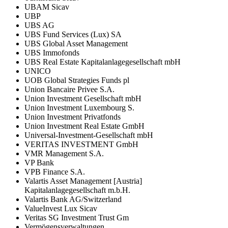
UBAM Sicav
UBP
UBS AG
UBS Fund Services (Lux) SA
UBS Global Asset Management
UBS Immofonds
UBS Real Estate Kapitalanlagegesellschaft mbH
UNICO
UOB Global Strategies Funds pl
Union Bancaire Privee S.A.
Union Investment Gesellschaft mbH
Union Investment Luxembourg S.
Union Investment Privatfonds
Union Investment Real Estate GmbH
Universal-Investment-Gesellschaft mbH
VERITAS INVESTMENT GmbH
VMR Management S.A.
VP Bank
VPB Finance S.A.
Valartis Asset Management [Austria]
Kapitalanlagegesellschaft m.b.H.
Valartis Bank AG/Switzerland
ValueInvest Lux Sicav
Veritas SG Investment Trust Gm
Vermögensverwaltungen