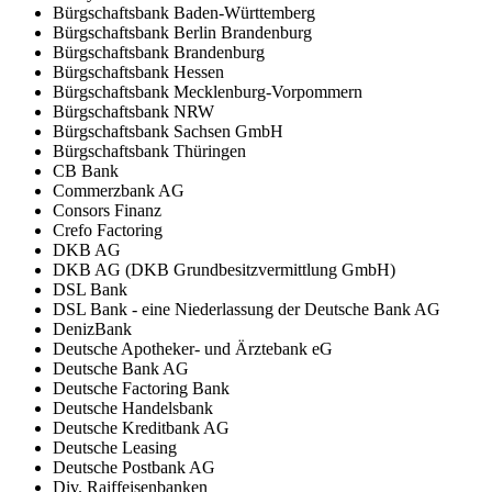
Bürgschaftsbank Baden-Württemberg
Bürgschaftsbank Berlin Brandenburg
Bürgschaftsbank Brandenburg
Bürgschaftsbank Hessen
Bürgschaftsbank Mecklenburg-Vorpommern
Bürgschaftsbank NRW
Bürgschaftsbank Sachsen GmbH
Bürgschaftsbank Thüringen
CB Bank
Commerzbank AG
Consors Finanz
Crefo Factoring
DKB AG
DKB AG (DKB Grundbesitzvermittlung GmbH)
DSL Bank
DSL Bank - eine Niederlassung der Deutsche Bank AG
DenizBank
Deutsche Apotheker- und Ärztebank eG
Deutsche Bank AG
Deutsche Factoring Bank
Deutsche Handelsbank
Deutsche Kreditbank AG
Deutsche Leasing
Deutsche Postbank AG
Div. Raiffeisenbanken