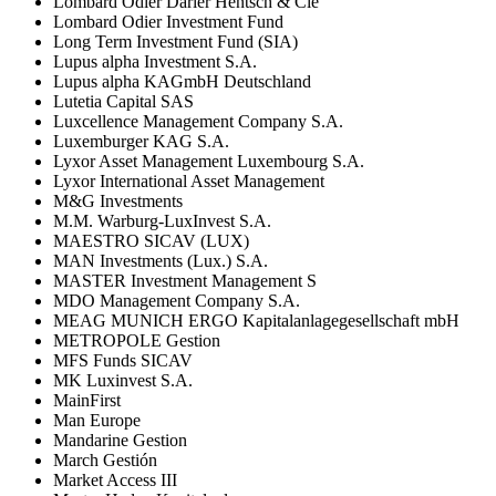
Lombard Odier Darier Hentsch & Cie
Lombard Odier Investment Fund
Long Term Investment Fund (SIA)
Lupus alpha Investment S.A.
Lupus alpha KAGmbH Deutschland
Lutetia Capital SAS
Luxcellence Management Company S.A.
Luxemburger KAG S.A.
Lyxor Asset Management Luxembourg S.A.
Lyxor International Asset Management
M&G Investments
M.M. Warburg-LuxInvest S.A.
MAESTRO SICAV (LUX)
MAN Investments (Lux.) S.A.
MASTER Investment Management S
MDO Management Company S.A.
MEAG MUNICH ERGO Kapitalanlagegesellschaft mbH
METROPOLE Gestion
MFS Funds SICAV
MK Luxinvest S.A.
MainFirst
Man Europe
Mandarine Gestion
March Gestión
Market Access III