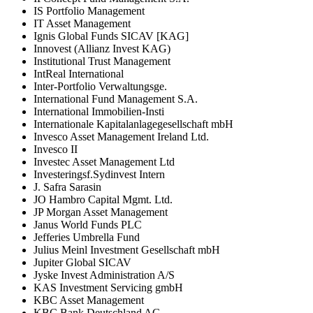
IS Portfolio Management
IT Asset Management
Ignis Global Funds SICAV [KAG]
Innovest (Allianz Invest KAG)
Institutional Trust Management
IntReal International
Inter-Portfolio Verwaltungsge.
International Fund Management S.A.
International Immobilien-Insti
Internationale Kapitalanlagegesellschaft mbH
Invesco Asset Management Ireland Ltd.
Invesco II
Investec Asset Management Ltd
Investeringsf.Sydinvest Intern
J. Safra Sarasin
JO Hambro Capital Mgmt. Ltd.
JP Morgan Asset Management
Janus World Funds PLC
Jefferies Umbrella Fund
Julius Meinl Investment Gesellschaft mbH
Jupiter Global SICAV
Jyske Invest Administration A/S
KAS Investment Servicing gmbH
KBC Asset Management
KBC Bank Deutschland AG