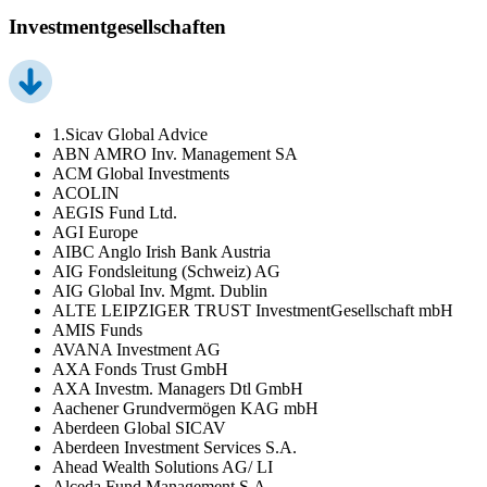
Investmentgesellschaften
1.Sicav Global Advice
ABN AMRO Inv. Management SA
ACM Global Investments
ACOLIN
AEGIS Fund Ltd.
AGI Europe
AIBC Anglo Irish Bank Austria
AIG Fondsleitung (Schweiz) AG
AIG Global Inv. Mgmt. Dublin
ALTE LEIPZIGER TRUST InvestmentGesellschaft mbH
AMIS Funds
AVANA Investment AG
AXA Fonds Trust GmbH
AXA Investm. Managers Dtl GmbH
Aachener Grundvermögen KAG mbH
Aberdeen Global SICAV
Aberdeen Investment Services S.A.
Ahead Wealth Solutions AG/ LI
Alceda Fund Management S.A.