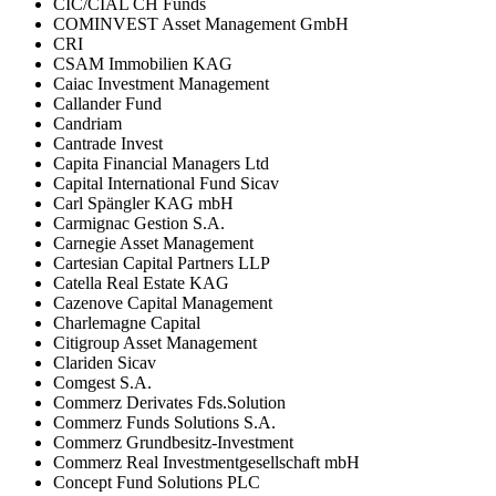
CIC/CIAL CH Funds
COMINVEST Asset Management GmbH
CRI
CSAM Immobilien KAG
Caiac Investment Management
Callander Fund
Candriam
Cantrade Invest
Capita Financial Managers Ltd
Capital International Fund Sicav
Carl Spängler KAG mbH
Carmignac Gestion S.A.
Carnegie Asset Management
Cartesian Capital Partners LLP
Catella Real Estate KAG
Cazenove Capital Management
Charlemagne Capital
Citigroup Asset Management
Clariden Sicav
Comgest S.A.
Commerz Derivates Fds.Solution
Commerz Funds Solutions S.A.
Commerz Grundbesitz-Investment
Commerz Real Investmentgesellschaft mbH
Concept Fund Solutions PLC