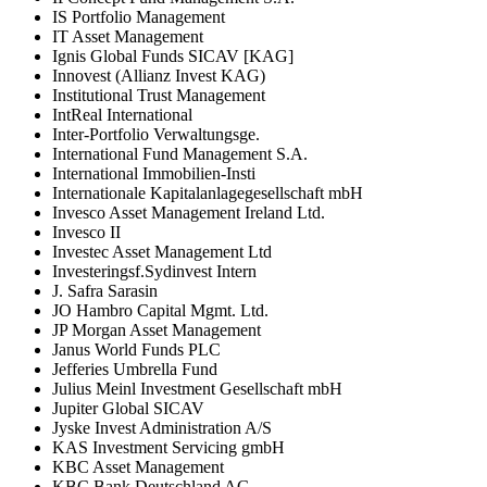
IS Portfolio Management
IT Asset Management
Ignis Global Funds SICAV [KAG]
Innovest (Allianz Invest KAG)
Institutional Trust Management
IntReal International
Inter-Portfolio Verwaltungsge.
International Fund Management S.A.
International Immobilien-Insti
Internationale Kapitalanlagegesellschaft mbH
Invesco Asset Management Ireland Ltd.
Invesco II
Investec Asset Management Ltd
Investeringsf.Sydinvest Intern
J. Safra Sarasin
JO Hambro Capital Mgmt. Ltd.
JP Morgan Asset Management
Janus World Funds PLC
Jefferies Umbrella Fund
Julius Meinl Investment Gesellschaft mbH
Jupiter Global SICAV
Jyske Invest Administration A/S
KAS Investment Servicing gmbH
KBC Asset Management
KBC Bank Deutschland AG