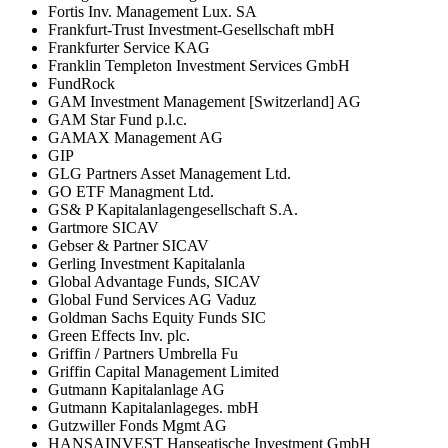
Fortis Inv. Management Lux. SA
Frankfurt-Trust Investment-Gesellschaft mbH
Frankfurter Service KAG
Franklin Templeton Investment Services GmbH
FundRock
GAM Investment Management [Switzerland] AG
GAM Star Fund p.l.c.
GAMAX Management AG
GIP
GLG Partners Asset Management Ltd.
GO ETF Managment Ltd.
GS& P Kapitalanlagengesellschaft S.A.
Gartmore SICAV
Gebser & Partner SICAV
Gerling Investment Kapitalanla
Global Advantage Funds, SICAV
Global Fund Services AG Vaduz
Goldman Sachs Equity Funds SIC
Green Effects Inv. plc.
Griffin / Partners Umbrella Fu
Griffin Capital Management Limited
Gutmann Kapitalanlage AG
Gutmann Kapitalanlageges. mbH
Gutzwiller Fonds Mgmt AG
HANSAINVEST Hanseatische Investment GmbH