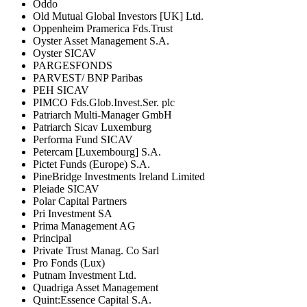
Oddo
Old Mutual Global Investors [UK] Ltd.
Oppenheim Pramerica Fds.Trust
Oyster Asset Management S.A.
Oyster SICAV
PARGESFONDS
PARVEST/ BNP Paribas
PEH SICAV
PIMCO Fds.Glob.Invest.Ser. plc
Patriarch Multi-Manager GmbH
Patriarch Sicav Luxemburg
Performa Fund SICAV
Petercam [Luxembourg] S.A.
Pictet Funds (Europe) S.A.
PineBridge Investments Ireland Limited
Pleiade SICAV
Polar Capital Partners
Pri Investment SA
Prima Management AG
Principal
Private Trust Manag. Co Sarl
Pro Fonds (Lux)
Putnam Investment Ltd.
Quadriga Asset Management
Quint:Essence Capital S.A.