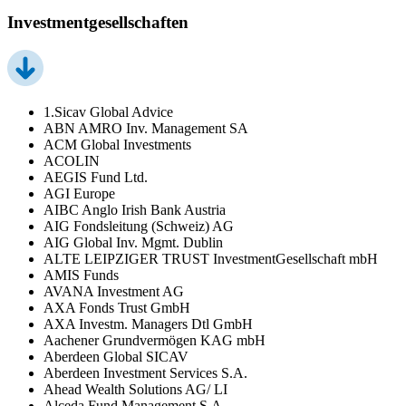
Investmentgesellschaften
1.Sicav Global Advice
ABN AMRO Inv. Management SA
ACM Global Investments
ACOLIN
AEGIS Fund Ltd.
AGI Europe
AIBC Anglo Irish Bank Austria
AIG Fondsleitung (Schweiz) AG
AIG Global Inv. Mgmt. Dublin
ALTE LEIPZIGER TRUST InvestmentGesellschaft mbH
AMIS Funds
AVANA Investment AG
AXA Fonds Trust GmbH
AXA Investm. Managers Dtl GmbH
Aachener Grundvermögen KAG mbH
Aberdeen Global SICAV
Aberdeen Investment Services S.A.
Ahead Wealth Solutions AG/ LI
Alceda Fund Management S.A.