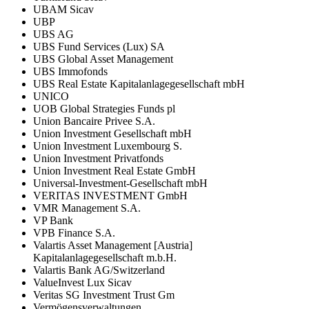
UBAM Sicav
UBP
UBS AG
UBS Fund Services (Lux) SA
UBS Global Asset Management
UBS Immofonds
UBS Real Estate Kapitalanlagegesellschaft mbH
UNICO
UOB Global Strategies Funds pl
Union Bancaire Privee S.A.
Union Investment Gesellschaft mbH
Union Investment Luxembourg S.
Union Investment Privatfonds
Union Investment Real Estate GmbH
Universal-Investment-Gesellschaft mbH
VERITAS INVESTMENT GmbH
VMR Management S.A.
VP Bank
VPB Finance S.A.
Valartis Asset Management [Austria]
Kapitalanlagegesellschaft m.b.H.
Valartis Bank AG/Switzerland
ValueInvest Lux Sicav
Veritas SG Investment Trust Gm
Vermögensverwaltungen