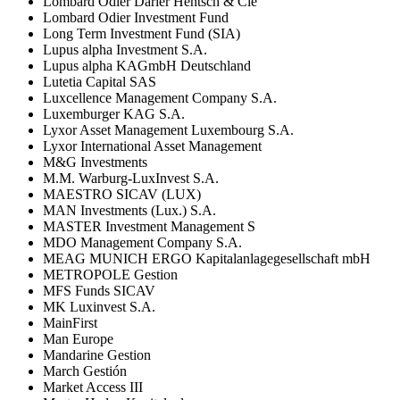
Lombard Odier Darier Hentsch & Cie
Lombard Odier Investment Fund
Long Term Investment Fund (SIA)
Lupus alpha Investment S.A.
Lupus alpha KAGmbH Deutschland
Lutetia Capital SAS
Luxcellence Management Company S.A.
Luxemburger KAG S.A.
Lyxor Asset Management Luxembourg S.A.
Lyxor International Asset Management
M&G Investments
M.M. Warburg-LuxInvest S.A.
MAESTRO SICAV (LUX)
MAN Investments (Lux.) S.A.
MASTER Investment Management S
MDO Management Company S.A.
MEAG MUNICH ERGO Kapitalanlagegesellschaft mbH
METROPOLE Gestion
MFS Funds SICAV
MK Luxinvest S.A.
MainFirst
Man Europe
Mandarine Gestion
March Gestión
Market Access III