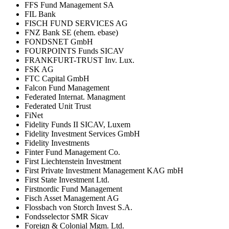
FFS Fund Management SA
FIL Bank
FISCH FUND SERVICES AG
FNZ Bank SE (ehem. ebase)
FONDSNET GmbH
FOURPOINTS Funds SICAV
FRANKFURT-TRUST Inv. Lux.
FSK AG
FTC Capital GmbH
Falcon Fund Management
Federated Internat. Managment
Federated Unit Trust
FiNet
Fidelity Funds II SICAV, Luxem
Fidelity Investment Services GmbH
Fidelity Investments
Finter Fund Management Co.
First Liechtenstein Investment
First Private Investment Management KAG mbH
First State Investment Ltd.
Firstnordic Fund Management
Fisch Asset Management AG
Flossbach von Storch Invest S.A.
Fondsselector SMR Sicav
Foreign & Colonial Mgm. Ltd.