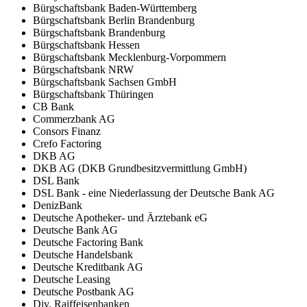
Bürgschaftsbank Baden-Württemberg
Bürgschaftsbank Berlin Brandenburg
Bürgschaftsbank Brandenburg
Bürgschaftsbank Hessen
Bürgschaftsbank Mecklenburg-Vorpommern
Bürgschaftsbank NRW
Bürgschaftsbank Sachsen GmbH
Bürgschaftsbank Thüringen
CB Bank
Commerzbank AG
Consors Finanz
Crefo Factoring
DKB AG
DKB AG (DKB Grundbesitzvermittlung GmbH)
DSL Bank
DSL Bank - eine Niederlassung der Deutsche Bank AG
DenizBank
Deutsche Apotheker- und Ärztebank eG
Deutsche Bank AG
Deutsche Factoring Bank
Deutsche Handelsbank
Deutsche Kreditbank AG
Deutsche Leasing
Deutsche Postbank AG
Div. Raiffeisenbanken