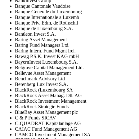
BankInvest Group
Banque Cantonale Vaudoise
Banque Generale du Luxembourg
Banque Internationale a Luxemb
Banque Priv. Edm, de Rothschil
Banque de Luxembourg S.A.
Bantleon Invest S.A.
Baring Asset Management
Baring Fund Managers Ltd.
Baring Intern. Fund Mgmt Irel.
Bawag P.S.K. Invest KAG mbH
BayernInvest Luxembourg S.A.
Belgrave Capital Management Ltd.
Bellevue Asset Management
Benchmark Advisory Ltd
Berenberg Lux Invest S.A.
BlackRock (Luxembourg SA
BlackRock Asset Manag. Dtl. AG
BlackRock Investment Management
BlackRock Strategie Funds
BlueBay Asset Management plc
C & P Funds SICAV
C-QUADRAT Kapitalanlage AG
CAIAC Fund Management AG
CAMCO Investment Management SA