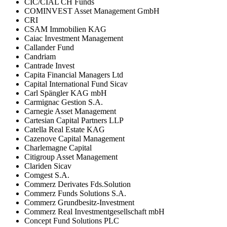
CIC/CIAL CH Funds
COMINVEST Asset Management GmbH
CRI
CSAM Immobilien KAG
Caiac Investment Management
Callander Fund
Candriam
Cantrade Invest
Capita Financial Managers Ltd
Capital International Fund Sicav
Carl Spängler KAG mbH
Carmignac Gestion S.A.
Carnegie Asset Management
Cartesian Capital Partners LLP
Catella Real Estate KAG
Cazenove Capital Management
Charlemagne Capital
Citigroup Asset Management
Clariden Sicav
Comgest S.A.
Commerz Derivates Fds.Solution
Commerz Funds Solutions S.A.
Commerz Grundbesitz-Investment
Commerz Real Investmentgesellschaft mbH
Concept Fund Solutions PLC