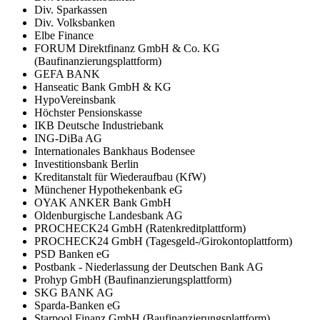
Div. Sparkassen
Div. Volksbanken
Elbe Finance
FORUM Direktfinanz GmbH & Co. KG
(Baufinanzierungsplattform)
GEFA BANK
Hanseatic Bank GmbH & KG
HypoVereinsbank
Höchster Pensionskasse
IKB Deutsche Industriebank
ING-DiBa AG
Internationales Bankhaus Bodensee
Investitionsbank Berlin
Kreditanstalt für Wiederaufbau (KfW)
Münchener Hypothekenbank eG
OYAK ANKER Bank GmbH
Oldenburgische Landesbank AG
PROCHECK24 GmbH (Ratenkreditplattform)
PROCHECK24 GmbH (Tagesgeld-/Girokontoplattform)
PSD Banken eG
Postbank - Niederlassung der Deutschen Bank AG
Prohyp GmbH (Baufinanzierungsplattform)
SKG BANK AG
Sparda-Banken eG
Starpool Finanz GmbH (Baufinanzierungsplattform)