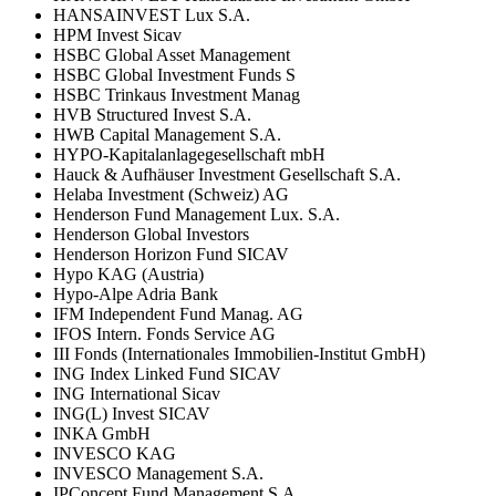
HANSAINVEST Lux S.A.
HPM Invest Sicav
HSBC Global Asset Management
HSBC Global Investment Funds S
HSBC Trinkaus Investment Manag
HVB Structured Invest S.A.
HWB Capital Management S.A.
HYPO-Kapitalanlagegesellschaft mbH
Hauck & Aufhäuser Investment Gesellschaft S.A.
Helaba Investment (Schweiz) AG
Henderson Fund Management Lux. S.A.
Henderson Global Investors
Henderson Horizon Fund SICAV
Hypo KAG (Austria)
Hypo-Alpe Adria Bank
IFM Independent Fund Manag. AG
IFOS Intern. Fonds Service AG
III Fonds (Internationales Immobilien-Institut GmbH)
ING Index Linked Fund SICAV
ING International Sicav
ING(L) Invest SICAV
INKA GmbH
INVESCO KAG
INVESCO Management S.A.
IPConcept Fund Management S.A.