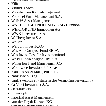
Vilico
Vitruvius Sicav
Volksbanken-Kapitalanlagegesel
Vontobel Fund Managemant S.A.
W & W Asset Management
WARBURG-HENDERSON KAG f. Immob
WERTGRUND Immobilien AG
WWK Investment S.A.
Wallberg Invest S.A.
Walser
Warburg Invest KAG
WestAm Compass Fund SICAV
WestInvest Ges. für Investmentfonds
WestLB Asset Mgmt Lux. S.A.
Winterthur Fund Management Co.
Worldwide Investors Ptf. Sicav
Xanthos Asset Management Ltd.
bank zweiplus ag
bank zweiplus ag (strategische Vermögensverwaltung)
da Vinci Investment S.A.
db x-trackers
iShares plc
mperical Asset Management
von der Heydt Kersten KG
von der HeydtKerstenInvestS.A.