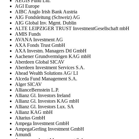
AEGIS Fund Ltd.
AGI Europe
AIBC Anglo Irish Bank Austria
AIG Fondsleitung (Schweiz) AG
AIG Global Inv. Mgmt. Dublin
ALTE LEIPZIGER TRUST InvestmentGesellschaft mbH
AMIS Funds
AVANA Investment AG
AXA Fonds Trust GmbH
AXA Investm. Managers Dtl GmbH
Aachener Grundvermögen KAG mbH
Aberdeen Global SICAV
Aberdeen Investment Services S.A.
Ahead Wealth Solutions AG/ LI
Alceda Fund Management S.A.
Alger SICAV
AllianceBernstein L.P.
Allianz Gl. Investors Ireland
Allianz Gl. Investors KAG mbH
Allianz Gl. Investors Lux. SA
Allianz KAG mbH
Altarius GmbH
Ampega Investment GmbH
AmpegaGerling Investment GmbH
Amundi