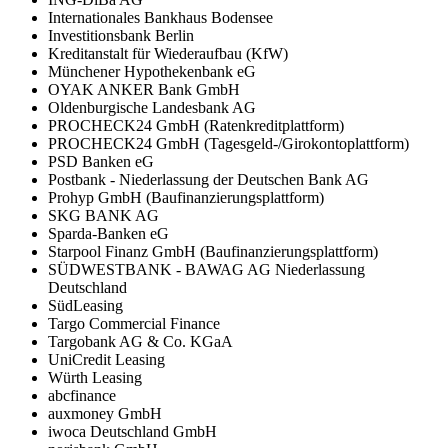
Internationales Bankhaus Bodensee
Investitionsbank Berlin
Kreditanstalt für Wiederaufbau (KfW)
Münchener Hypothekenbank eG
OYAK ANKER Bank GmbH
Oldenburgische Landesbank AG
PROCHECK24 GmbH (Ratenkreditplattform)
PROCHECK24 GmbH (Tagesgeld-/Girokontoplattform)
PSD Banken eG
Postbank - Niederlassung der Deutschen Bank AG
Prohyp GmbH (Baufinanzierungsplattform)
SKG BANK AG
Sparda-Banken eG
Starpool Finanz GmbH (Baufinanzierungsplattform)
SÜDWESTBANK - BAWAG AG Niederlassung
Deutschland
SüdLeasing
Targo Commercial Finance
Targobank AG & Co. KGaA
UniCredit Leasing
Würth Leasing
abcfinance
auxmoney GmbH
iwoca Deutschland GmbH