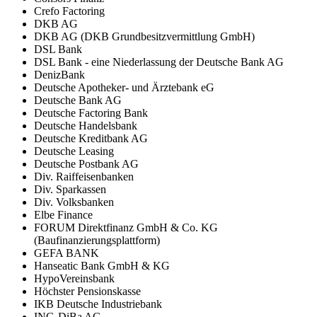
Crefo Factoring
DKB AG
DKB AG (DKB Grundbesitzvermittlung GmbH)
DSL Bank
DSL Bank - eine Niederlassung der Deutsche Bank AG
DenizBank
Deutsche Apotheker- und Ärztebank eG
Deutsche Bank AG
Deutsche Factoring Bank
Deutsche Handelsbank
Deutsche Kreditbank AG
Deutsche Leasing
Deutsche Postbank AG
Div. Raiffeisenbanken
Div. Sparkassen
Div. Volksbanken
Elbe Finance
FORUM Direktfinanz GmbH & Co. KG
(Baufinanzierungsplattform)
GEFA BANK
Hanseatic Bank GmbH & KG
HypoVereinsbank
Höchster Pensionskasse
IKB Deutsche Industriebank
ING-DiBa AG