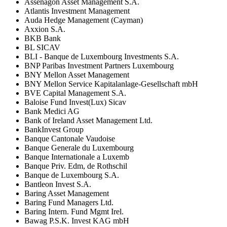
Assenagon Asset Management S.A.
Atlantis Investment Management
Auda Hedge Management (Cayman)
Axxion S.A.
BKB Bank
BL SICAV
BLI - Banque de Luxembourg Investments S.A.
BNP Paribas Investment Partners Luxembourg
BNY Mellon Asset Management
BNY Mellon Service Kapitalanlage-Gesellschaft mbH
BVE Capital Management S.A.
Baloise Fund Invest(Lux) Sicav
Bank Medici AG
Bank of Ireland Asset Management Ltd.
BankInvest Group
Banque Cantonale Vaudoise
Banque Generale du Luxembourg
Banque Internationale a Luxemb
Banque Priv. Edm, de Rothschil
Banque de Luxembourg S.A.
Bantleon Invest S.A.
Baring Asset Management
Baring Fund Managers Ltd.
Baring Intern. Fund Mgmt Irel.
Bawag P.S.K. Invest KAG mbH