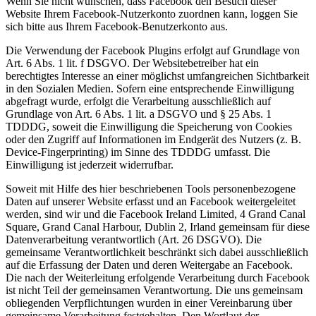
Wenn Sie nicht wünschen, dass Facebook den Besuch dieser
Website Ihrem Facebook-Nutzerkonto zuordnen kann, loggen Sie
sich bitte aus Ihrem Facebook-Benutzerkonto aus.
Die Verwendung der Facebook Plugins erfolgt auf Grundlage von
Art. 6 Abs. 1 lit. f DSGVO. Der Websitebetreiber hat ein
berechtigtes Interesse an einer möglichst umfangreichen Sichtbarkeit
in den Sozialen Medien. Sofern eine entsprechende Einwilligung
abgefragt wurde, erfolgt die Verarbeitung ausschließlich auf
Grundlage von Art. 6 Abs. 1 lit. a DSGVO und § 25 Abs. 1
TDDDG, soweit die Einwilligung die Speicherung von Cookies
oder den Zugriff auf Informationen im Endgerät des Nutzers (z. B.
Device-Fingerprinting) im Sinne des TDDDG umfasst. Die
Einwilligung ist jederzeit widerrufbar.
Soweit mit Hilfe des hier beschriebenen Tools personenbezogene
Daten auf unserer Website erfasst und an Facebook weitergeleitet
werden, sind wir und die Facebook Ireland Limited, 4 Grand Canal
Square, Grand Canal Harbour, Dublin 2, Irland gemeinsam für diese
Datenverarbeitung verantwortlich (Art. 26 DSGVO). Die
gemeinsame Verantwortlichkeit beschränkt sich dabei ausschließlich
auf die Erfassung der Daten und deren Weitergabe an Facebook.
Die nach der Weiterleitung erfolgende Verarbeitung durch Facebook
ist nicht Teil der gemeinsamen Verantwortung. Die uns gemeinsam
obliegenden Verpflichtungen wurden in einer Vereinbarung über
gemeinsame Verarbeitung festgehalten. Den Wortlaut der