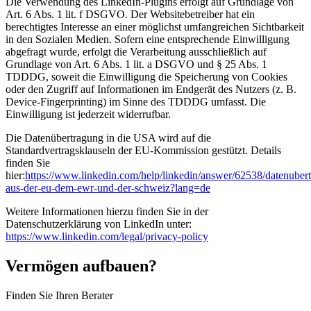
Die Verwendung des LinkedIn-Plugins erfolgt auf Grundlage von
Art. 6 Abs. 1 lit. f DSGVO. Der Websitebetreiber hat ein
berechtigtes Interesse an einer möglichst umfangreichen Sichtbarkeit
in den Sozialen Medien. Sofern eine entsprechende Einwilligung
abgefragt wurde, erfolgt die Verarbeitung ausschließlich auf
Grundlage von Art. 6 Abs. 1 lit. a DSGVO und § 25 Abs. 1
TDDDG, soweit die Einwilligung die Speicherung von Cookies
oder den Zugriff auf Informationen im Endgerät des Nutzers (z. B.
Device-Fingerprinting) im Sinne des TDDDG umfasst. Die
Einwilligung ist jederzeit widerrufbar.
Die Datenübertragung in die USA wird auf die
Standardvertragsklauseln der EU-Kommission gestützt. Details
finden Sie
hier:
https://www.linkedin.com/help/linkedin/answer/62538/datenuber
aus-der-eu-dem-ewr-und-der-schweiz?lang=de
Weitere Informationen hierzu finden Sie in der
Datenschutzerklärung von LinkedIn unter:
https://www.linkedin.com/legal/privacy-policy
Vermögen aufbauen?
Finden Sie Ihren Berater