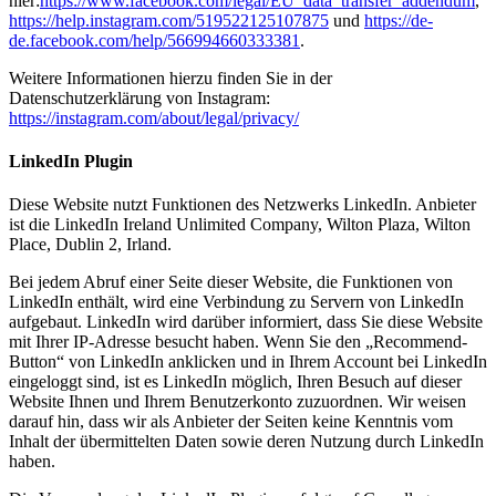
hier:
https://www.facebook.com/legal/EU_data_transfer_addendum
,
https://help.instagram.com/519522125107875
und
https://de-
de.facebook.com/help/566994660333381
.
Weitere Informationen hierzu finden Sie in der
Datenschutzerklärung von Instagram:
https://instagram.com/about/legal/privacy/
LinkedIn Plugin
Diese Website nutzt Funktionen des Netzwerks LinkedIn. Anbieter
ist die LinkedIn Ireland Unlimited Company, Wilton Plaza, Wilton
Place, Dublin 2, Irland.
Bei jedem Abruf einer Seite dieser Website, die Funktionen von
LinkedIn enthält, wird eine Verbindung zu Servern von LinkedIn
aufgebaut. LinkedIn wird darüber informiert, dass Sie diese Website
mit Ihrer IP-Adresse besucht haben. Wenn Sie den „Recommend-
Button“ von LinkedIn anklicken und in Ihrem Account bei LinkedIn
eingeloggt sind, ist es LinkedIn möglich, Ihren Besuch auf dieser
Website Ihnen und Ihrem Benutzerkonto zuzuordnen. Wir weisen
darauf hin, dass wir als Anbieter der Seiten keine Kenntnis vom
Inhalt der übermittelten Daten sowie deren Nutzung durch LinkedIn
haben.