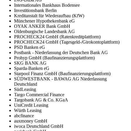
Internationales Bankhaus Bodensee
Investitionsbank Berlin
Kreditanstalt für Wiederaufbau (KfW)
Münchener Hypothekenbank eG
OYAK ANKER Bank GmbH
Oldenburgische Landesbank AG
PROCHECK24 GmbH (Ratenkreditplattform)
PROCHECK24 GmbH (Tagesgeld-/Girokontoplattform)
PSD Banken eG
Postbank - Niederlassung der Deutschen Bank AG
Prohyp GmbH (Baufinanzierungsplattform)
SKG BANK AG
Sparda-Banken eG
Starpool Finanz GmbH (Baufinanzierungsplattform)
SÜDWESTBANK - BAWAG AG Niederlassung
Deutschland
SüdLeasing
Targo Commercial Finance
Targobank AG & Co. KGaA
UniCredit Leasing
Würth Leasing
abcfinance
auxmoney GmbH
iwoca Deutschland GmbH