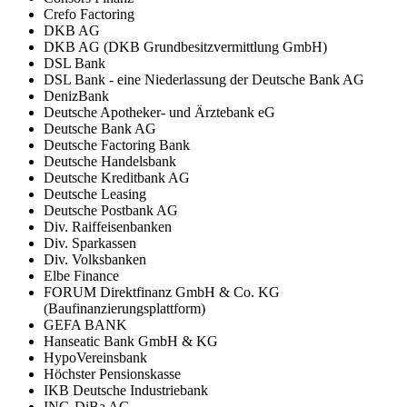
Crefo Factoring
DKB AG
DKB AG (DKB Grundbesitzvermittlung GmbH)
DSL Bank
DSL Bank - eine Niederlassung der Deutsche Bank AG
DenizBank
Deutsche Apotheker- und Ärztebank eG
Deutsche Bank AG
Deutsche Factoring Bank
Deutsche Handelsbank
Deutsche Kreditbank AG
Deutsche Leasing
Deutsche Postbank AG
Div. Raiffeisenbanken
Div. Sparkassen
Div. Volksbanken
Elbe Finance
FORUM Direktfinanz GmbH & Co. KG
(Baufinanzierungsplattform)
GEFA BANK
Hanseatic Bank GmbH & KG
HypoVereinsbank
Höchster Pensionskasse
IKB Deutsche Industriebank
ING-DiBa AG