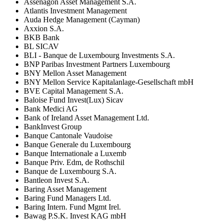
Assenagon Asset Management S.A.
Atlantis Investment Management
Auda Hedge Management (Cayman)
Axxion S.A.
BKB Bank
BL SICAV
BLI - Banque de Luxembourg Investments S.A.
BNP Paribas Investment Partners Luxembourg
BNY Mellon Asset Management
BNY Mellon Service Kapitalanlage-Gesellschaft mbH
BVE Capital Management S.A.
Baloise Fund Invest(Lux) Sicav
Bank Medici AG
Bank of Ireland Asset Management Ltd.
BankInvest Group
Banque Cantonale Vaudoise
Banque Generale du Luxembourg
Banque Internationale a Luxemb
Banque Priv. Edm, de Rothschil
Banque de Luxembourg S.A.
Bantleon Invest S.A.
Baring Asset Management
Baring Fund Managers Ltd.
Baring Intern. Fund Mgmt Irel.
Bawag P.S.K. Invest KAG mbH