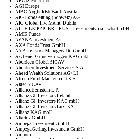
AEGIS Fund Ltd.
AGI Europe
AIBC Anglo Irish Bank Austria
AIG Fondsleitung (Schweiz) AG
AIG Global Inv. Mgmt. Dublin
ALTE LEIPZIGER TRUST InvestmentGesellschaft mbH
AMIS Funds
AVANA Investment AG
AXA Fonds Trust GmbH
AXA Investm. Managers Dtl GmbH
Aachener Grundvermögen KAG mbH
Aberdeen Global SICAV
Aberdeen Investment Services S.A.
Ahead Wealth Solutions AG/ LI
Alceda Fund Management S.A.
Alger SICAV
AllianceBernstein L.P.
Allianz Gl. Investors Ireland
Allianz Gl. Investors KAG mbH
Allianz Gl. Investors Lux. SA
Allianz KAG mbH
Altarius GmbH
Ampega Investment GmbH
AmpegaGerling Investment GmbH
Amundi