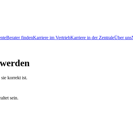
ente
Berater finden
Karriere im Vertrieb
Karriere in der Zentrale
Über uns
n werden
ie korrekt ist.
altet sein.