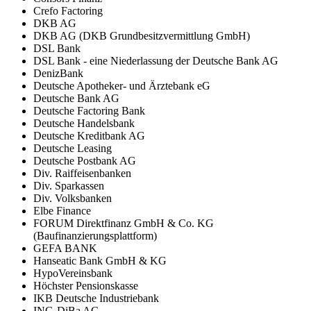
Crefo Factoring
DKB AG
DKB AG (DKB Grundbesitzvermittlung GmbH)
DSL Bank
DSL Bank - eine Niederlassung der Deutsche Bank AG
DenizBank
Deutsche Apotheker- und Ärztebank eG
Deutsche Bank AG
Deutsche Factoring Bank
Deutsche Handelsbank
Deutsche Kreditbank AG
Deutsche Leasing
Deutsche Postbank AG
Div. Raiffeisenbanken
Div. Sparkassen
Div. Volksbanken
Elbe Finance
FORUM Direktfinanz GmbH & Co. KG
(Baufinanzierungsplattform)
GEFA BANK
Hanseatic Bank GmbH & KG
HypoVereinsbank
Höchster Pensionskasse
IKB Deutsche Industriebank
ING-DiBa AG