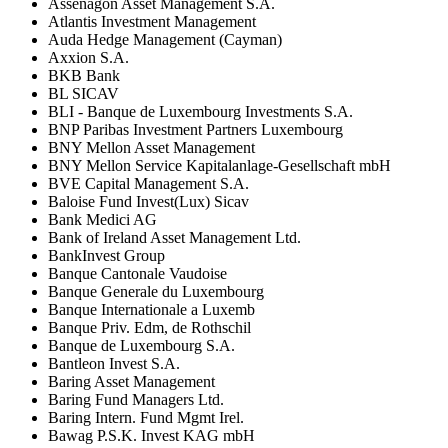
Assenagon Asset Management S.A.
Atlantis Investment Management
Auda Hedge Management (Cayman)
Axxion S.A.
BKB Bank
BL SICAV
BLI - Banque de Luxembourg Investments S.A.
BNP Paribas Investment Partners Luxembourg
BNY Mellon Asset Management
BNY Mellon Service Kapitalanlage-Gesellschaft mbH
BVE Capital Management S.A.
Baloise Fund Invest(Lux) Sicav
Bank Medici AG
Bank of Ireland Asset Management Ltd.
BankInvest Group
Banque Cantonale Vaudoise
Banque Generale du Luxembourg
Banque Internationale a Luxemb
Banque Priv. Edm, de Rothschil
Banque de Luxembourg S.A.
Bantleon Invest S.A.
Baring Asset Management
Baring Fund Managers Ltd.
Baring Intern. Fund Mgmt Irel.
Bawag P.S.K. Invest KAG mbH