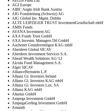
AEGIS Fund Ltd.
AGI Europe
AIBC Anglo Irish Bank Austria
AIG Fondsleitung (Schweiz) AG
AIG Global Inv. Mgmt. Dublin
ALTE LEIPZIGER TRUST InvestmentGesellschaft mbH
AMIS Funds
AVANA Investment AG
AXA Fonds Trust GmbH
AXA Investm. Managers Dtl GmbH
Aachener Grundvermögen KAG mbH
Aberdeen Global SICAV
Aberdeen Investment Services S.A.
Ahead Wealth Solutions AG/ LI
Alceda Fund Management S.A.
Alger SICAV
AllianceBernstein L.P.
Allianz Gl. Investors Ireland
Allianz Gl. Investors KAG mbH
Allianz Gl. Investors Lux. SA
Allianz KAG mbH
Altarius GmbH
Ampega Investment GmbH
AmpegaGerling Investment GmbH
Amundi