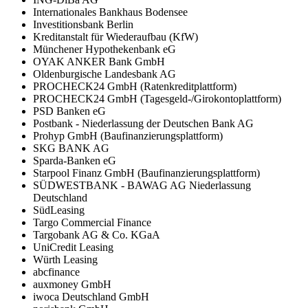
Internationales Bankhaus Bodensee
Investitionsbank Berlin
Kreditanstalt für Wiederaufbau (KfW)
Münchener Hypothekenbank eG
OYAK ANKER Bank GmbH
Oldenburgische Landesbank AG
PROCHECK24 GmbH (Ratenkreditplattform)
PROCHECK24 GmbH (Tagesgeld-/Girokontoplattform)
PSD Banken eG
Postbank - Niederlassung der Deutschen Bank AG
Prohyp GmbH (Baufinanzierungsplattform)
SKG BANK AG
Sparda-Banken eG
Starpool Finanz GmbH (Baufinanzierungsplattform)
SÜDWESTBANK - BAWAG AG Niederlassung
Deutschland
SüdLeasing
Targo Commercial Finance
Targobank AG & Co. KGaA
UniCredit Leasing
Würth Leasing
abcfinance
auxmoney GmbH
iwoca Deutschland GmbH