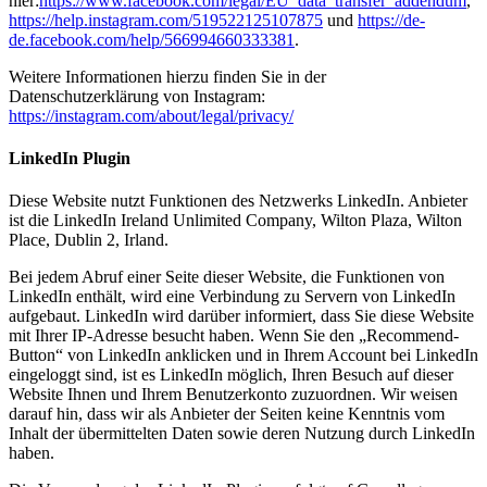
hier:
https://www.facebook.com/legal/EU_data_transfer_addendum
,
https://help.instagram.com/519522125107875
und
https://de-
de.facebook.com/help/566994660333381
.
Weitere Informationen hierzu finden Sie in der
Datenschutzerklärung von Instagram:
https://instagram.com/about/legal/privacy/
LinkedIn Plugin
Diese Website nutzt Funktionen des Netzwerks LinkedIn. Anbieter
ist die LinkedIn Ireland Unlimited Company, Wilton Plaza, Wilton
Place, Dublin 2, Irland.
Bei jedem Abruf einer Seite dieser Website, die Funktionen von
LinkedIn enthält, wird eine Verbindung zu Servern von LinkedIn
aufgebaut. LinkedIn wird darüber informiert, dass Sie diese Website
mit Ihrer IP-Adresse besucht haben. Wenn Sie den „Recommend-
Button“ von LinkedIn anklicken und in Ihrem Account bei LinkedIn
eingeloggt sind, ist es LinkedIn möglich, Ihren Besuch auf dieser
Website Ihnen und Ihrem Benutzerkonto zuzuordnen. Wir weisen
darauf hin, dass wir als Anbieter der Seiten keine Kenntnis vom
Inhalt der übermittelten Daten sowie deren Nutzung durch LinkedIn
haben.