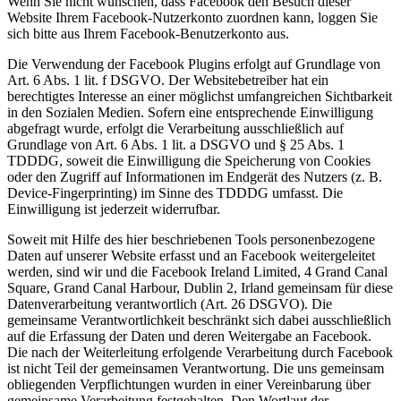
Wenn Sie nicht wünschen, dass Facebook den Besuch dieser
Website Ihrem Facebook-Nutzerkonto zuordnen kann, loggen Sie
sich bitte aus Ihrem Facebook-Benutzerkonto aus.
Die Verwendung der Facebook Plugins erfolgt auf Grundlage von
Art. 6 Abs. 1 lit. f DSGVO. Der Websitebetreiber hat ein
berechtigtes Interesse an einer möglichst umfangreichen Sichtbarkeit
in den Sozialen Medien. Sofern eine entsprechende Einwilligung
abgefragt wurde, erfolgt die Verarbeitung ausschließlich auf
Grundlage von Art. 6 Abs. 1 lit. a DSGVO und § 25 Abs. 1
TDDDG, soweit die Einwilligung die Speicherung von Cookies
oder den Zugriff auf Informationen im Endgerät des Nutzers (z. B.
Device-Fingerprinting) im Sinne des TDDDG umfasst. Die
Einwilligung ist jederzeit widerrufbar.
Soweit mit Hilfe des hier beschriebenen Tools personenbezogene
Daten auf unserer Website erfasst und an Facebook weitergeleitet
werden, sind wir und die Facebook Ireland Limited, 4 Grand Canal
Square, Grand Canal Harbour, Dublin 2, Irland gemeinsam für diese
Datenverarbeitung verantwortlich (Art. 26 DSGVO). Die
gemeinsame Verantwortlichkeit beschränkt sich dabei ausschließlich
auf die Erfassung der Daten und deren Weitergabe an Facebook.
Die nach der Weiterleitung erfolgende Verarbeitung durch Facebook
ist nicht Teil der gemeinsamen Verantwortung. Die uns gemeinsam
obliegenden Verpflichtungen wurden in einer Vereinbarung über
gemeinsame Verarbeitung festgehalten. Den Wortlaut der