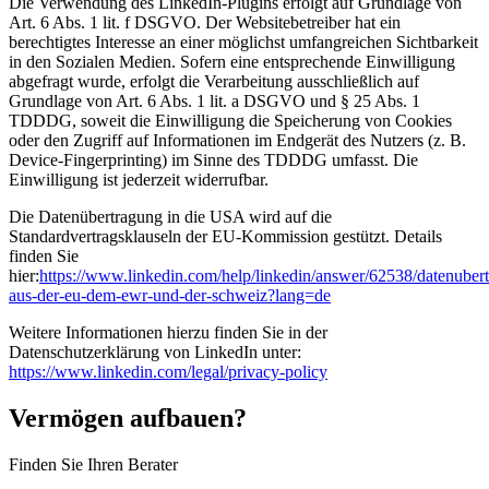
Die Verwendung des LinkedIn-Plugins erfolgt auf Grundlage von
Art. 6 Abs. 1 lit. f DSGVO. Der Websitebetreiber hat ein
berechtigtes Interesse an einer möglichst umfangreichen Sichtbarkeit
in den Sozialen Medien. Sofern eine entsprechende Einwilligung
abgefragt wurde, erfolgt die Verarbeitung ausschließlich auf
Grundlage von Art. 6 Abs. 1 lit. a DSGVO und § 25 Abs. 1
TDDDG, soweit die Einwilligung die Speicherung von Cookies
oder den Zugriff auf Informationen im Endgerät des Nutzers (z. B.
Device-Fingerprinting) im Sinne des TDDDG umfasst. Die
Einwilligung ist jederzeit widerrufbar.
Die Datenübertragung in die USA wird auf die
Standardvertragsklauseln der EU-Kommission gestützt. Details
finden Sie
hier:
https://www.linkedin.com/help/linkedin/answer/62538/datenuber
aus-der-eu-dem-ewr-und-der-schweiz?lang=de
Weitere Informationen hierzu finden Sie in der
Datenschutzerklärung von LinkedIn unter:
https://www.linkedin.com/legal/privacy-policy
Vermögen aufbauen?
Finden Sie Ihren Berater