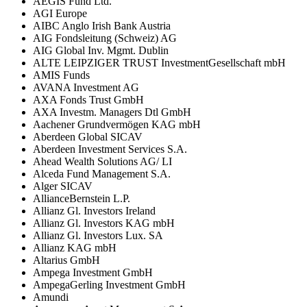
AEGIS Fund Ltd.
AGI Europe
AIBC Anglo Irish Bank Austria
AIG Fondsleitung (Schweiz) AG
AIG Global Inv. Mgmt. Dublin
ALTE LEIPZIGER TRUST InvestmentGesellschaft mbH
AMIS Funds
AVANA Investment AG
AXA Fonds Trust GmbH
AXA Investm. Managers Dtl GmbH
Aachener Grundvermögen KAG mbH
Aberdeen Global SICAV
Aberdeen Investment Services S.A.
Ahead Wealth Solutions AG/ LI
Alceda Fund Management S.A.
Alger SICAV
AllianceBernstein L.P.
Allianz Gl. Investors Ireland
Allianz Gl. Investors KAG mbH
Allianz Gl. Investors Lux. SA
Allianz KAG mbH
Altarius GmbH
Ampega Investment GmbH
AmpegaGerling Investment GmbH
Amundi