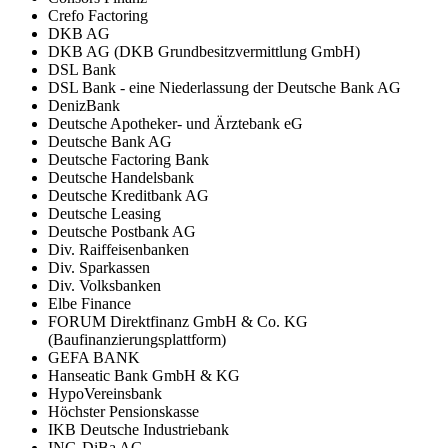
Crefo Factoring
DKB AG
DKB AG (DKB Grundbesitzvermittlung GmbH)
DSL Bank
DSL Bank - eine Niederlassung der Deutsche Bank AG
DenizBank
Deutsche Apotheker- und Ärztebank eG
Deutsche Bank AG
Deutsche Factoring Bank
Deutsche Handelsbank
Deutsche Kreditbank AG
Deutsche Leasing
Deutsche Postbank AG
Div. Raiffeisenbanken
Div. Sparkassen
Div. Volksbanken
Elbe Finance
FORUM Direktfinanz GmbH & Co. KG
(Baufinanzierungsplattform)
GEFA BANK
Hanseatic Bank GmbH & KG
HypoVereinsbank
Höchster Pensionskasse
IKB Deutsche Industriebank
ING-DiBa AG