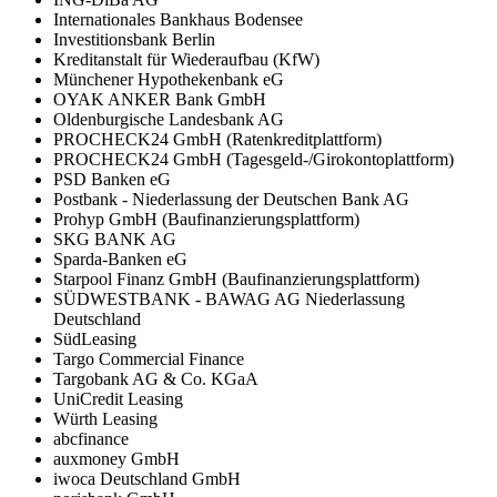
Internationales Bankhaus Bodensee
Investitionsbank Berlin
Kreditanstalt für Wiederaufbau (KfW)
Münchener Hypothekenbank eG
OYAK ANKER Bank GmbH
Oldenburgische Landesbank AG
PROCHECK24 GmbH (Ratenkreditplattform)
PROCHECK24 GmbH (Tagesgeld-/Girokontoplattform)
PSD Banken eG
Postbank - Niederlassung der Deutschen Bank AG
Prohyp GmbH (Baufinanzierungsplattform)
SKG BANK AG
Sparda-Banken eG
Starpool Finanz GmbH (Baufinanzierungsplattform)
SÜDWESTBANK - BAWAG AG Niederlassung
Deutschland
SüdLeasing
Targo Commercial Finance
Targobank AG & Co. KGaA
UniCredit Leasing
Würth Leasing
abcfinance
auxmoney GmbH
iwoca Deutschland GmbH