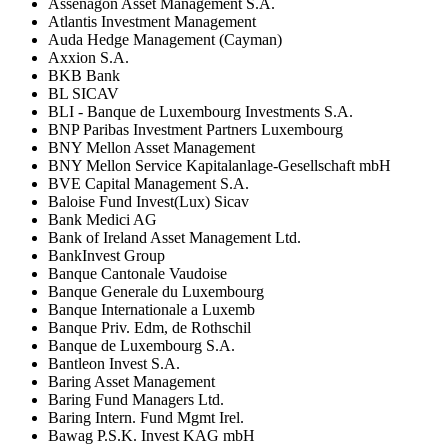
Assenagon Asset Management S.A.
Atlantis Investment Management
Auda Hedge Management (Cayman)
Axxion S.A.
BKB Bank
BL SICAV
BLI - Banque de Luxembourg Investments S.A.
BNP Paribas Investment Partners Luxembourg
BNY Mellon Asset Management
BNY Mellon Service Kapitalanlage-Gesellschaft mbH
BVE Capital Management S.A.
Baloise Fund Invest(Lux) Sicav
Bank Medici AG
Bank of Ireland Asset Management Ltd.
BankInvest Group
Banque Cantonale Vaudoise
Banque Generale du Luxembourg
Banque Internationale a Luxemb
Banque Priv. Edm, de Rothschil
Banque de Luxembourg S.A.
Bantleon Invest S.A.
Baring Asset Management
Baring Fund Managers Ltd.
Baring Intern. Fund Mgmt Irel.
Bawag P.S.K. Invest KAG mbH