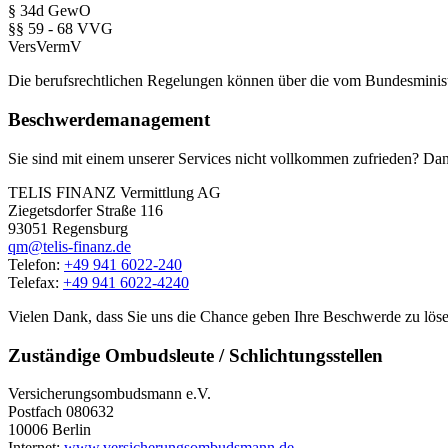
§ 34d GewO
§§ 59 - 68 VVG
VersVermV
Die berufsrechtlichen Regelungen können über die vom Bundesminis
Beschwerdemanagement
Sie sind mit einem unserer Services nicht vollkommen zufrieden? Dann
TELIS FINANZ Vermittlung AG
Ziegetsdorfer Straße 116
93051 Regensburg
qm@telis-finanz.de
Telefon:
+49 941 6022-240
Telefax:
+49 941 6022-4240
Vielen Dank, dass Sie uns die Chance geben Ihre Beschwerde zu löse
Zuständige Ombudsleute / Schlichtungsstellen
Versicherungsombudsmann e.V.
Postfach 080632
10006 Berlin
Internet:
www.versicherungsombudsmann.de