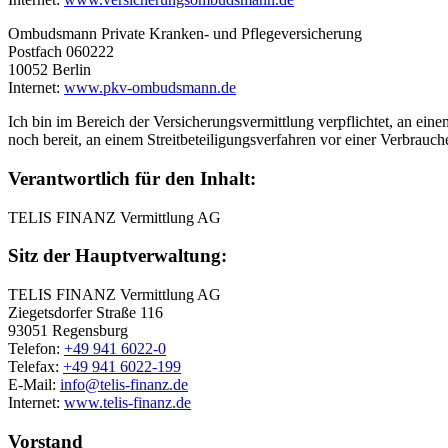
Ombudsmann Private Kranken- und Pflegeversicherung
Postfach 060222
10052 Berlin
Internet:
www.pkv-ombudsmann.de
Ich bin im Bereich der Versicherungsvermittlung verpflichtet, an ein
noch bereit, an einem Streitbeteiligungsverfahren vor einer Verbrauch
Verantwortlich für den Inhalt:
TELIS FINANZ Vermittlung AG
Sitz der Hauptverwaltung:
TELIS FINANZ Vermittlung AG
Ziegetsdorfer Straße 116
93051 Regensburg
Telefon:
+49 941 6022-0
Telefax:
+49 941 6022-199
E-Mail:
info@telis-finanz.de
Internet:
www.telis-finanz.de
Vorstand