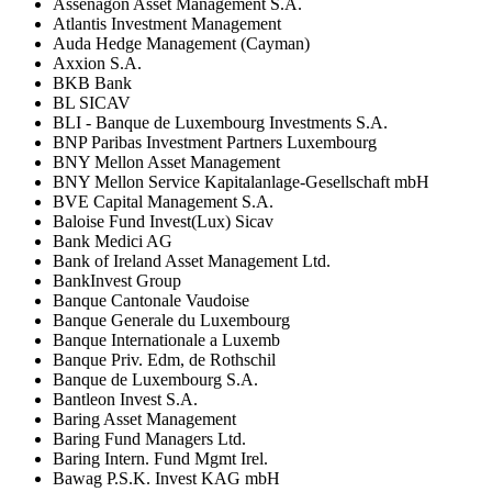
Assenagon Asset Management S.A.
Atlantis Investment Management
Auda Hedge Management (Cayman)
Axxion S.A.
BKB Bank
BL SICAV
BLI - Banque de Luxembourg Investments S.A.
BNP Paribas Investment Partners Luxembourg
BNY Mellon Asset Management
BNY Mellon Service Kapitalanlage-Gesellschaft mbH
BVE Capital Management S.A.
Baloise Fund Invest(Lux) Sicav
Bank Medici AG
Bank of Ireland Asset Management Ltd.
BankInvest Group
Banque Cantonale Vaudoise
Banque Generale du Luxembourg
Banque Internationale a Luxemb
Banque Priv. Edm, de Rothschil
Banque de Luxembourg S.A.
Bantleon Invest S.A.
Baring Asset Management
Baring Fund Managers Ltd.
Baring Intern. Fund Mgmt Irel.
Bawag P.S.K. Invest KAG mbH