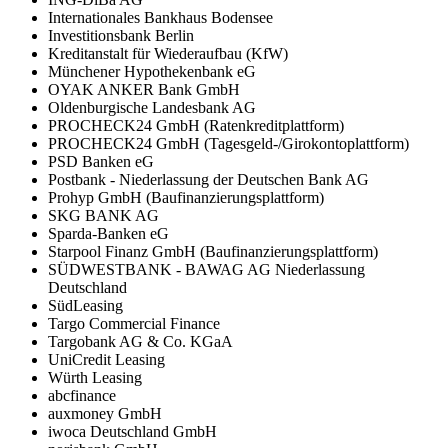
Internationales Bankhaus Bodensee
Investitionsbank Berlin
Kreditanstalt für Wiederaufbau (KfW)
Münchener Hypothekenbank eG
OYAK ANKER Bank GmbH
Oldenburgische Landesbank AG
PROCHECK24 GmbH (Ratenkreditplattform)
PROCHECK24 GmbH (Tagesgeld-/Girokontoplattform)
PSD Banken eG
Postbank - Niederlassung der Deutschen Bank AG
Prohyp GmbH (Baufinanzierungsplattform)
SKG BANK AG
Sparda-Banken eG
Starpool Finanz GmbH (Baufinanzierungsplattform)
SÜDWESTBANK - BAWAG AG Niederlassung
Deutschland
SüdLeasing
Targo Commercial Finance
Targobank AG & Co. KGaA
UniCredit Leasing
Würth Leasing
abcfinance
auxmoney GmbH
iwoca Deutschland GmbH