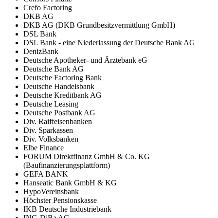
Crefo Factoring
DKB AG
DKB AG (DKB Grundbesitzvermittlung GmbH)
DSL Bank
DSL Bank - eine Niederlassung der Deutsche Bank AG
DenizBank
Deutsche Apotheker- und Ärztebank eG
Deutsche Bank AG
Deutsche Factoring Bank
Deutsche Handelsbank
Deutsche Kreditbank AG
Deutsche Leasing
Deutsche Postbank AG
Div. Raiffeisenbanken
Div. Sparkassen
Div. Volksbanken
Elbe Finance
FORUM Direktfinanz GmbH & Co. KG
(Baufinanzierungsplattform)
GEFA BANK
Hanseatic Bank GmbH & KG
HypoVereinsbank
Höchster Pensionskasse
IKB Deutsche Industriebank
ING-DiBa AG