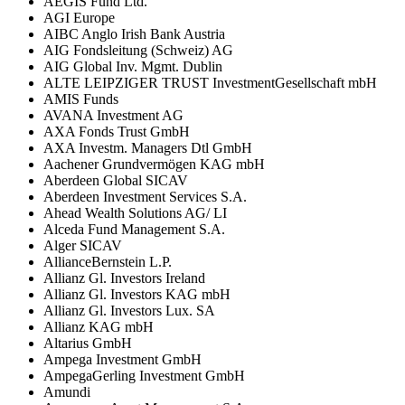
AEGIS Fund Ltd.
AGI Europe
AIBC Anglo Irish Bank Austria
AIG Fondsleitung (Schweiz) AG
AIG Global Inv. Mgmt. Dublin
ALTE LEIPZIGER TRUST InvestmentGesellschaft mbH
AMIS Funds
AVANA Investment AG
AXA Fonds Trust GmbH
AXA Investm. Managers Dtl GmbH
Aachener Grundvermögen KAG mbH
Aberdeen Global SICAV
Aberdeen Investment Services S.A.
Ahead Wealth Solutions AG/ LI
Alceda Fund Management S.A.
Alger SICAV
AllianceBernstein L.P.
Allianz Gl. Investors Ireland
Allianz Gl. Investors KAG mbH
Allianz Gl. Investors Lux. SA
Allianz KAG mbH
Altarius GmbH
Ampega Investment GmbH
AmpegaGerling Investment GmbH
Amundi